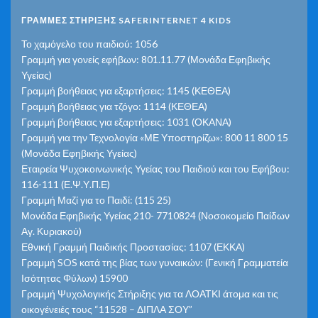
ΓΡΑΜΜΕΣ ΣΤΗΡΙΞΗΣ SAFERINTERNET 4 KIDS
Το χαμόγελο του παιδιού: 1056
Γραμμή για γονείς εφήβων: 801.11.77 (Μονάδα Εφηβικής
Υγείας)
Γραμμή βοήθειας για εξαρτήσεις: 1145 (ΚΕΘΕΑ)
Γραμμή βοήθειας για τζόγο: 1114 (ΚΕΘΕΑ)
Γραμμή βοήθειας για εξαρτήσεις: 1031 (ΟΚΑΝΑ)
Γραμμή για την Τεχνολογία «ΜΕ Υποστηρίζω»: 800 11 800 15
(Μονάδα Εφηβικής Υγείας)
Εταιρεία Ψυχοκοινωνικής Υγείας του Παιδιού και του Εφήβου:
116-111 (Ε.Ψ.Υ.Π.Ε)
Γραμμή Μαζί για το Παιδί: (115 25)
Μονάδα Εφηβικής Υγείας 210- 7710824 (Νοσοκομείο Παίδων
Αγ. Κυριακού)
Εθνική Γραμμή Παιδικής Προστασίας: 1107 (ΕΚΚΑ)
Γραμμή SOS κατά της βίας των γυναικών: (Γενική Γραμματεία
Ισότητας Φύλων) 15900
Γραμμή Ψυχολογικής Στήριξης για τα ΛΟΑΤΚΙ άτομα και τις
οικογένειές τους “11528 – ΔΙΠΛΑ ΣΟΥ”