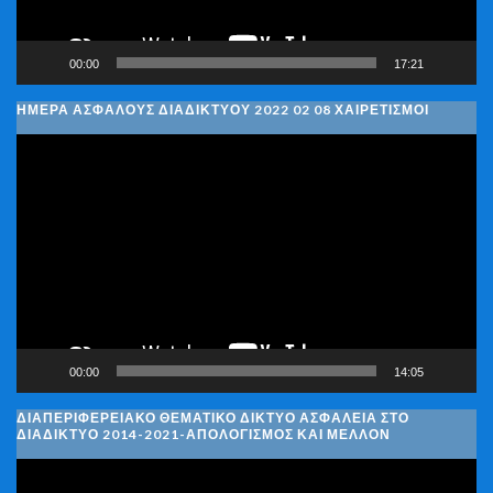
00:00
17:21
ΗΜΈΡΑ ΑΣΦΑΛΟΎΣ ΔΙΑΔΙΚΤΎΟΥ 2022 02 08 ΧΑΙΡΕΤΙΣΜΟΊ
Πρόγραμμα
Αναπαραγωγής
Βίντεο
00:00
14:05
ΔΙΑΠΕΡΙΦΕΡΕΙΑΚΌ ΘΕΜΑΤΙΚΌ ΔΊΚΤΥΟ ΑΣΦΆΛΕΙΑ ΣΤΟ
ΔΙΑΔΊΚΤΥΟ 2014-2021-ΑΠΟΛΟΓΙΣΜΌΣ ΚΑΙ ΜΈΛΛΟΝ
Πρόγραμμα