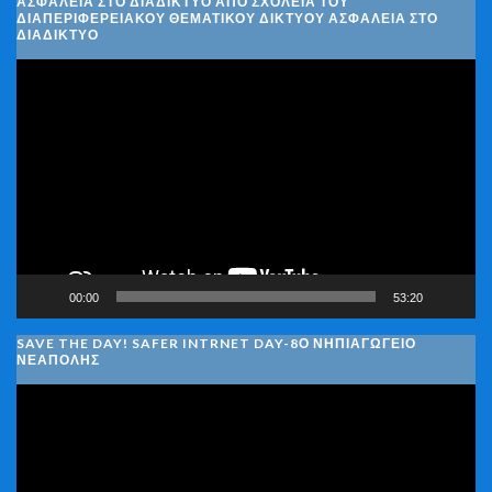
ΑΣΦΆΛΕΙΑ ΣΤΟ ΔΙΑΔΊΚΤΥΟ ΑΠΌ ΣΧΟΛΕΊΑ ΤΟΥ
ΔΙΑΠΕΡΙΦΕΡΕΙΑΚΟΎ ΘΕΜΑΤΙΚΟΎ ΔΙΚΤΎΟΥ ΑΣΦΆΛΕΙΑ ΣΤΟ
ΔΙΑΔΊΚΤΥΟ
Πρόγραμμα
Αναπαραγωγής
Βίντεο
00:00
53:20
SAVE THE DAY! SAFER INTRNET DAY-8Ο ΝΗΠΙΑΓΩΓΕΙΟ
ΝΕΑΠΟΛΗΣ
Πρόγραμμα
Αναπαραγωγής
Βίντεο