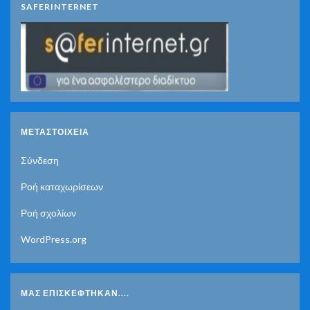
SAFERINTERNET
ΜΕΤΑΣΤΟΙΧΕΊΑ
Σύνδεση
Ροή καταχωρίσεων
Ροή σχολίων
WordPress.org
ΜΑΣ ΕΠΙΣΚΈΦΤΗΚΑΝ....