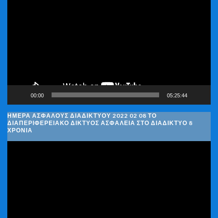
Αναπαραγωγής
Βίντεο
00:00
05:25:44
ΗΜΈΡΑ ΑΣΦΑΛΟΎΣ ΔΙΑΔΙΚΤΎΟΥ 2022 02 08 ΤΟ
ΔΙΑΠΕΡΙΦΕΡΕΙΑΚΌ ΔΊΚΤΥΟΣ ΑΣΦΆΛΕΙΑ ΣΤΟ ΔΙΑΔΊΚΤΥΟ 8
ΧΡΌΝΙΑ
Πρόγραμμα
Αναπαραγωγής
Βίντεο