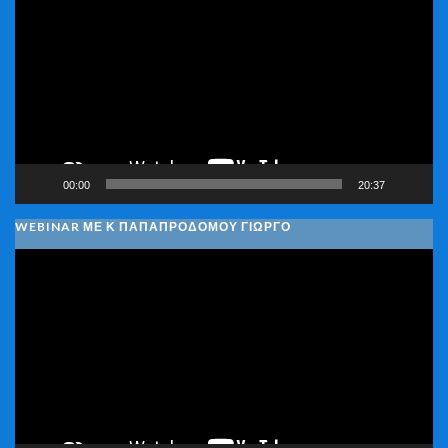
Αναπαραγωγής
Βίντεο
00:00
20:37
WEBINAR ΜΕ Κ ΠΑΠΑΠΡΟΔΌΜΟΥ ΓΙΏΡΓΟ
Πρόγραμμα
Αναπαραγωγής
Βίντεο