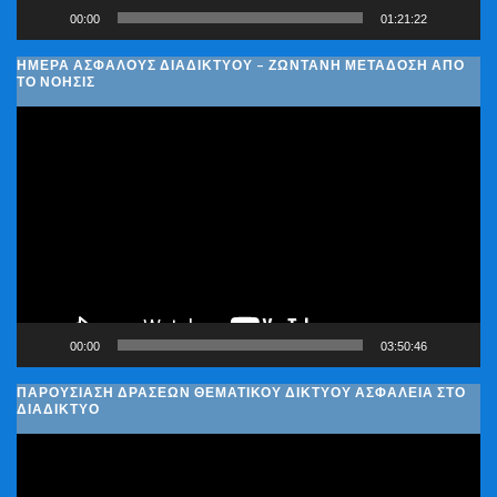
00:00
01:21:22
ΗΜΈΡΑ ΑΣΦΑΛΟΎΣ ΔΙΑΔΙΚΤΎΟΥ – ΖΩΝΤΑΝΉ ΜΕΤΆΔΟΣΗ ΑΠΌ
ΤΟ ΝΟΗΣΙΣ
Πρόγραμμα
Αναπαραγωγής
Βίντεο
00:00
03:50:46
ΠΑΡΟΥΣΊΑΣΗ ΔΡΆΣΕΩΝ ΘΕΜΑΤΙΚΟΎ ΔΙΚΤΎΟΥ ΑΣΦΆΛΕΙΑ ΣΤΟ
ΔΙΑΔΊΚΤΥΟ
Πρόγραμμα
Αναπαραγωγής