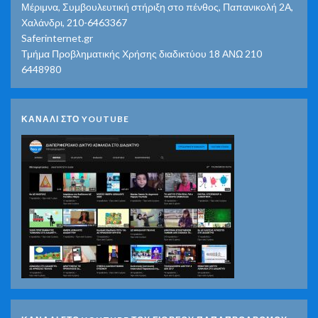
Μέριμνα, Συμβουλευτική στήριξη στο πένθος, Παπανικολή 2Α,
Χαλάνδρι, 210-6463367
Saferinternet.gr
Τμήμα Προβληματικής Χρήσης διαδικτύου 18 ΑΝΩ 210
6448980
ΚΑΝΑΛΙ ΣΤΟ YOUTUBE