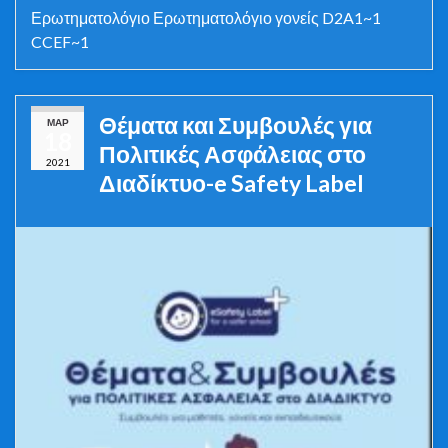
Ερωτηματολόγιο Ερωτηματολόγιο γονείς D2A1~1
CCEF~1
Θέματα και Συμβουλές για
ΜΑΡ
18
Πολιτικές Ασφάλειας στο
2021
Διαδίκτυο-e Safety Label