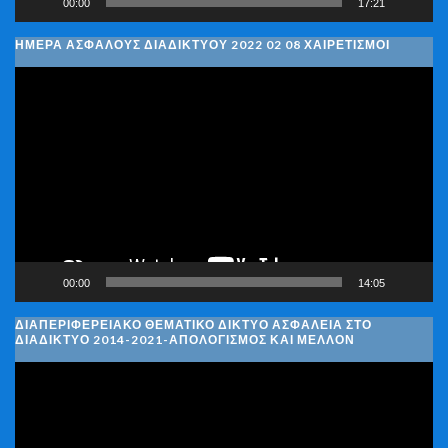
00:00
17:21
ΗΜΈΡΑ ΑΣΦΑΛΟΎΣ ΔΙΑΔΙΚΤΎΟΥ 2022 02 08 ΧΑΙΡΕΤΙΣΜΟΊ
Πρόγραμμα
Αναπαραγωγής
Βίντεο
00:00
14:05
ΔΙΑΠΕΡΙΦΕΡΕΙΑΚΌ ΘΕΜΑΤΙΚΌ ΔΊΚΤΥΟ ΑΣΦΆΛΕΙΑ ΣΤΟ
ΔΙΑΔΊΚΤΥΟ 2014-2021-ΑΠΟΛΟΓΙΣΜΌΣ ΚΑΙ ΜΈΛΛΟΝ
Πρόγραμμα
Αναπαραγωγής
Βίντεο