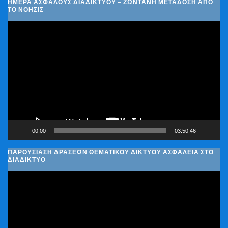
ΗΜΈΡΑ ΑΣΦΑΛΟΎΣ ΔΙΑΔΙΚΤΎΟΥ – ΖΩΝΤΑΝΉ ΜΕΤΆΔΟΣΗ ΑΠΌ
ΤΟ ΝΟΗΣΙΣ
Πρόγραμμα
Αναπαραγωγής
Βίντεο
00:00
03:50:46
ΠΑΡΟΥΣΊΑΣΗ ΔΡΆΣΕΩΝ ΘΕΜΑΤΙΚΟΎ ΔΙΚΤΎΟΥ ΑΣΦΆΛΕΙΑ ΣΤΟ
ΔΙΑΔΊΚΤΥΟ
Πρόγραμμα
Αναπαραγωγής
Βίντεο