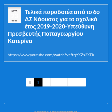
Τελικά παραδοτέα από το 6ο
ΙΟΎΛ
23
ΔΣ Νάουσας για το σχολικό
2020
έτος 2019-2020-Υπεύθυνη
Πρεσβευτής Παπαγεωργίου
Κατερίνα
https://www.youtube.com/watch?v=ftqYXZs2XEk
1
2
3
…
20