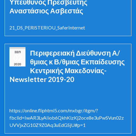
Υπεύθυνος Πρεσβευτής
Αναστάσιος Ασβεστάς
21_DS_PERISTERIOU_SaferInternet
Περιφερειακή Διεύθυνση Α/
ΣΕΠ
02
θμιας κ Β/θμιας Εκπαίδευσης
2020
Κεντρικής Μακεδονίας-
Newsletter 2019-20
https://online.fliphtml5.com/mxbgr/itgm/?
fbclid=IwAR3LyAIiob6QkhKizKj2oce8e3uPwSVun02z
UVVjxZG10Z9Z0Aq3uEdGSjU#p=1