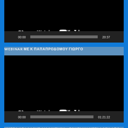
00:00
20:37
WEBINAR ΜΕ Κ ΠΑΠΑΠΡΟΔΌΜΟΥ ΓΙΏΡΓΟ
Πρόγραμμα
Αναπαραγωγής
Βίντεο
00:00
01:21:22