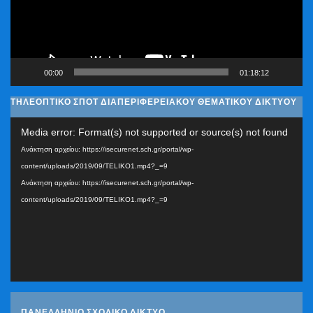
00:00
01:18:12
ΤΗΛΕΟΠΤΙΚΟ ΣΠΟΤ ΔΙΑΠΕΡΙΦΕΡΕΙΑΚΟΥ ΘΕΜΑΤΙΚΟΥ ΔΙΚΤΥΟΥ
Πρόγραμμα
Media error: Format(s) not supported or source(s) not found
Αναπαραγωγής
Ανάκτηση αρχείου: https://isecurenet.sch.gr/portal/wp-
Βίντεο
content/uploads/2019/09/TELIKO1.mp4?_=9
Ανάκτηση αρχείου: https://isecurenet.sch.gr/portal/wp-
content/uploads/2019/09/TELIKO1.mp4?_=9
ΠΑΝΕΛΛΗΝΙΟ ΣΧΟΛΙΚΟ ΔΙΚΤΥΟ