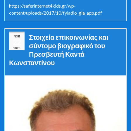
https://saferinternet4kids.gr/wp-
content/uploads/2017/10/fyladio_gia_app.pdf
Στοιχεία επικοινωνίας και
ΝΟΈ
22
σύντομο βιογραφικό του
2020
Πρεσβευτή Καντά
Κωνσταντίνου