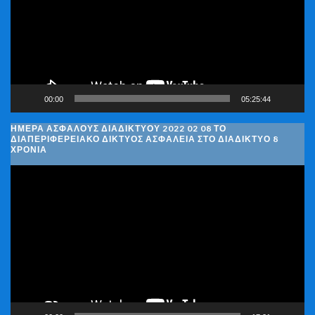
00:00
05:25:44
ΗΜΈΡΑ ΑΣΦΑΛΟΎΣ ΔΙΑΔΙΚΤΎΟΥ 2022 02 08 ΤΟ
ΔΙΑΠΕΡΙΦΕΡΕΙΑΚΌ ΔΊΚΤΥΟΣ ΑΣΦΆΛΕΙΑ ΣΤΟ ΔΙΑΔΊΚΤΥΟ 8
ΧΡΌΝΙΑ
Πρόγραμμα
Αναπαραγωγής
Βίντεο