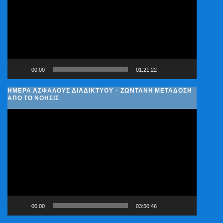
Βίντεο
00:00
01:21:22
ΗΜΈΡΑ ΑΣΦΑΛΟΎΣ ΔΙΑΔΙΚΤΎΟΥ – ΖΩΝΤΑΝΉ ΜΕΤΆΔΟΣΗ
ΑΠΌ ΤΟ ΝΟΗΣΙΣ
Πρόγραμμα
Αναπαραγωγής
Βίντεο
00:00
03:50:46