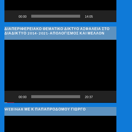
00:00
14:05
ΔΙΑΠΕΡΙΦΕΡΕΙΑΚΌ ΘΕΜΑΤΙΚΌ ΔΊΚΤΥΟ ΑΣΦΆΛΕΙΑ ΣΤΟ
ΔΙΑΔΊΚΤΥΟ 2014-2021-ΑΠΟΛΟΓΙΣΜΌΣ ΚΑΙ ΜΈΛΛΟΝ
Πρόγραμμα
Αναπαραγωγής
Βίντεο
00:00
20:37
WEBINAR ΜΕ Κ ΠΑΠΑΠΡΟΔΌΜΟΥ ΓΙΏΡΓΟ
Πρόγραμμα
Αναπαραγωγής