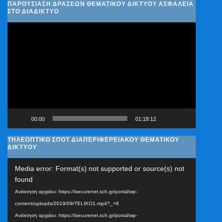
ΠΑΡΟΥΣΊΑΣΗ ΔΡΆΣΕΩΝ ΘΕΜΑΤΙΚΟΎ ΔΙΚΤΎΟΥ ΑΣΦΆΛΕΙΑ
ΣΤΟ ΔΙΑΔΊΚΤΥΟ
Πρόγραμμα
Αναπαραγωγής
Βίντεο
00:00
01:18:12
ΤΗΛΕΟΠΤΙΚΟ ΣΠΟΤ ΔΙΑΠΕΡΙΦΕΡΕΙΑΚΟΥ ΘΕΜΑΤΙΚΟΥ
ΔΙΚΤΥΟΥ
Πρόγραμμα
Media error: Format(s) not supported or source(s) not
Αναπαραγωγής
found
Βίντεο
Ανάκτηση αρχείου: https://isecurenet.sch.gr/portal/wp-
content/uploads/2019/09/TELIKO1.mp4?_=9
Ανάκτηση αρχείου: https://isecurenet.sch.gr/portal/wp-