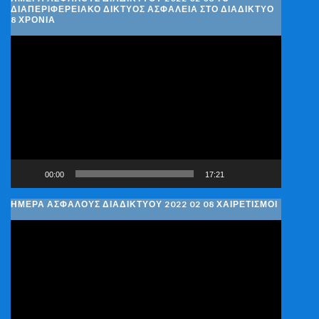
ΔΙΑΠΕΡΙΦΕΡΕΙΑΚΌ ΔΊΚΤΥΟΣ ΑΣΦΆΛΕΙΑ ΣΤΟ ΔΙΑΔΊΚΤΥΟ
8 ΧΡΌΝΙΑ
Πρόγραμμα
Αναπαραγωγής
Βίντεο
00:00
17:21
ΗΜΈΡΑ ΑΣΦΑΛΟΎΣ ΔΙΑΔΙΚΤΎΟΥ 2022 02 08 ΧΑΙΡΕΤΙΣΜΟΊ
Πρόγραμμα
Αναπαραγωγής
Βίντεο