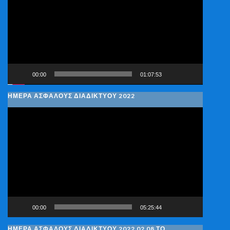
Βίντεο
00:00
01:07:53
ΗΜΕΡΑ ΑΣΦΑΛΟΥΣ ΔΙΑΔΙΚΤΥΟΥ 2022
Πρόγραμμα
Αναπαραγωγής
Βίντεο
00:00
05:25:44
ΗΜΈΡΑ ΑΣΦΑΛΟΎΣ ΔΙΑΔΙΚΤΎΟΥ 2022 02 08 ΤΟ