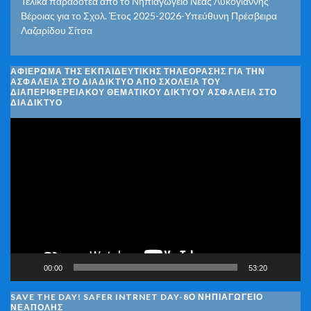
Τελικά παραδοτέα από το Νηπιαγωγείο Νέας Λυκογιάννης
Βέροιας για το Σχολ. Έτος 2025-2026-Υπεύθυνη Πρέσβειρα
Λαζαρίδου Σίτσα
ΑΦΙΈΡΩΜΑ ΤΗΣ ΕΚΠΑΙΔΕΥΤΙΚΉΣ ΤΗΛΕΌΡΑΣΗΣ ΓΙΑ ΤΗΝ
ΑΣΦΆΛΕΙΑ ΣΤΟ ΔΙΑΔΊΚΤΥΟ ΑΠΌ ΣΧΟΛΕΊΑ ΤΟΥ
ΔΙΑΠΕΡΙΦΕΡΕΙΑΚΟΎ ΘΕΜΑΤΙΚΟΎ ΔΙΚΤΎΟΥ ΑΣΦΆΛΕΙΑ ΣΤΟ
ΔΙΑΔΊΚΤΥΟ
Πρόγραμμα
Αναπαραγωγής
Βίντεο
00:00
53:20
SAVE THE DAY! SAFER INTRNET DAY-8Ο ΝΗΠΙΑΓΩΓΕΙΟ
ΝΕΑΠΟΛΗΣ