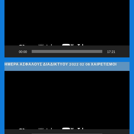
Βίντεο
00:00
17:21
ΗΜΈΡΑ ΑΣΦΑΛΟΎΣ ΔΙΑΔΙΚΤΎΟΥ 2022 02 08 ΧΑΙΡΕΤΙΣΜΟΊ
Πρόγραμμα
Αναπαραγωγής
Βίντεο