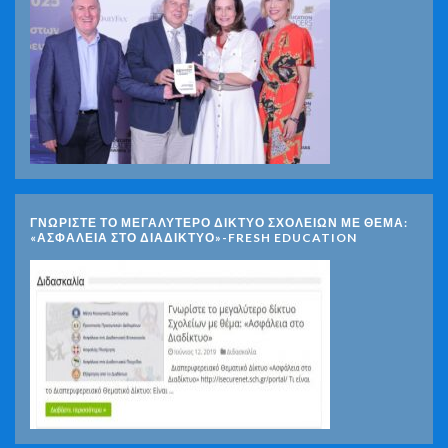
ΓΝΩΡΊΣΤΕ ΤΟ ΜΕΓΑΛΎΤΕΡΟ ΔΊΚΤΥΟ ΣΧΟΛΕΊΩΝ ΜΕ ΘΈΜΑ:
«ΑΣΦΆΛΕΙΑ ΣΤΟ ΔΙΑΔΊΚΤΥΟ»-FRESH EDUCATION