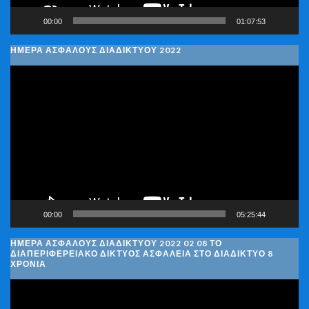
00:00
01:07:53
ΗΜΕΡΑ ΑΣΦΑΛΟΥΣ ΔΙΑΔΙΚΤΥΟΥ 2022
Πρόγραμμα
Αναπαραγωγής
Βίντεο
00:00
05:25:44
ΗΜΈΡΑ ΑΣΦΑΛΟΎΣ ΔΙΑΔΙΚΤΎΟΥ 2022 02 08 ΤΟ
ΔΙΑΠΕΡΙΦΕΡΕΙΑΚΌ ΔΊΚΤΥΟΣ ΑΣΦΆΛΕΙΑ ΣΤΟ ΔΙΑΔΊΚΤΥΟ 8
ΧΡΌΝΙΑ
Πρόγραμμα
Αναπαραγωγής