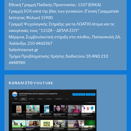
Εθνική Γραμμή Παιδικής Προστασίας: 1107 (ΕΚΚΑ)
Γραμμή SOS κατά της βίας των γυναικών: (Γενική Γραμματεία
Ισότητας Φύλων) 15900
Γραμμή Ψυχολογικής Στήριξης για τα ΛΟΑΤΚΙ άτομα και τις
οικογένειές τους “11528 – ΔΙΠΛΑ ΣΟΥ”
Μέριμνα, Συμβουλευτική στήριξη στο πένθος, Παπανικολή 2Α,
Χαλάνδρι, 210-6463367
Saferinternet.gr
Τμήμα Προβληματικής Χρήσης διαδικτύου 18 ΑΝΩ 210
6448980
ΚΑΝΑΛΙ ΣΤΟ YOUTUBE