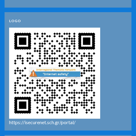
LOGO
https://isecurenet.sch.gr/portal/