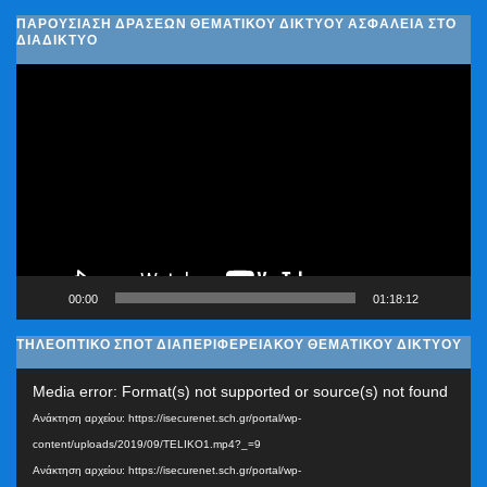
ΠΑΡΟΥΣΊΑΣΗ ΔΡΆΣΕΩΝ ΘΕΜΑΤΙΚΟΎ ΔΙΚΤΎΟΥ ΑΣΦΆΛΕΙΑ ΣΤΟ
ΔΙΑΔΊΚΤΥΟ
Πρόγραμμα
Αναπαραγωγής
Βίντεο
00:00
01:18:12
ΤΗΛΕΟΠΤΙΚΟ ΣΠΟΤ ΔΙΑΠΕΡΙΦΕΡΕΙΑΚΟΥ ΘΕΜΑΤΙΚΟΥ ΔΙΚΤΥΟΥ
Πρόγραμμα
Media error: Format(s) not supported or source(s) not found
Αναπαραγωγής
Ανάκτηση αρχείου: https://isecurenet.sch.gr/portal/wp-
Βίντεο
content/uploads/2019/09/TELIKO1.mp4?_=9
Ανάκτηση αρχείου: https://isecurenet.sch.gr/portal/wp-