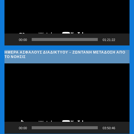
00:00
01:21:22
ΗΜΈΡΑ ΑΣΦΑΛΟΎΣ ΔΙΑΔΙΚΤΎΟΥ – ΖΩΝΤΑΝΉ ΜΕΤΆΔΟΣΗ ΑΠΌ
ΤΟ ΝΟΗΣΙΣ
Πρόγραμμα
Αναπαραγωγής
Βίντεο
00:00
03:50:46