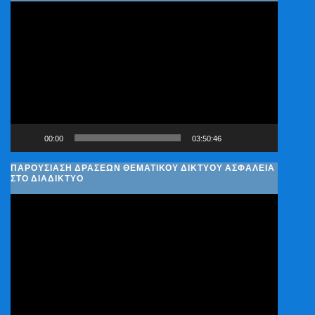
Πρόγραμμα
Αναπαραγωγής
Βίντεο
00:00
03:50:46
ΠΑΡΟΥΣΊΑΣΗ ΔΡΆΣΕΩΝ ΘΕΜΑΤΙΚΟΎ ΔΙΚΤΎΟΥ ΑΣΦΆΛΕΙΑ
ΣΤΟ ΔΙΑΔΊΚΤΥΟ
Πρόγραμμα
Αναπαραγωγής
Βίντεο