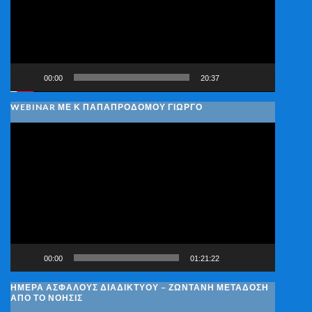
00:00
20:37
WEBINAR ΜΕ Κ ΠΑΠΑΠΡΟΔΌΜΟΥ ΓΙΏΡΓΟ
Πρόγραμμα
Αναπαραγωγής
Βίντεο
00:00
01:21:22
ΗΜΈΡΑ ΑΣΦΑΛΟΎΣ ΔΙΑΔΙΚΤΎΟΥ – ΖΩΝΤΑΝΉ ΜΕΤΆΔΟΣΗ
ΑΠΌ ΤΟ ΝΟΗΣΙΣ