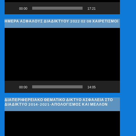
00:00
17:21
ΗΜΈΡΑ ΑΣΦΑΛΟΎΣ ΔΙΑΔΙΚΤΎΟΥ 2022 02 08 ΧΑΙΡΕΤΙΣΜΟΊ
Πρόγραμμα
Αναπαραγωγής
Βίντεο
00:00
14:05
ΔΙΑΠΕΡΙΦΕΡΕΙΑΚΌ ΘΕΜΑΤΙΚΌ ΔΊΚΤΥΟ ΑΣΦΆΛΕΙΑ ΣΤΟ
ΔΙΑΔΊΚΤΥΟ 2014-2021-ΑΠΟΛΟΓΙΣΜΌΣ ΚΑΙ ΜΈΛΛΟΝ
Πρόγραμμα
Αναπαραγωγής
Βίντεο