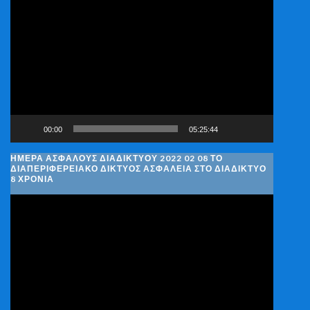
Πρόγραμμα
Αναπαραγωγής
Βίντεο
00:00
05:25:44
ΗΜΈΡΑ ΑΣΦΑΛΟΎΣ ΔΙΑΔΙΚΤΎΟΥ 2022 02 08 ΤΟ
ΔΙΑΠΕΡΙΦΕΡΕΙΑΚΌ ΔΊΚΤΥΟΣ ΑΣΦΆΛΕΙΑ ΣΤΟ ΔΙΑΔΊΚΤΥΟ
8 ΧΡΌΝΙΑ
Πρόγραμμα
Αναπαραγωγής
Βίντεο