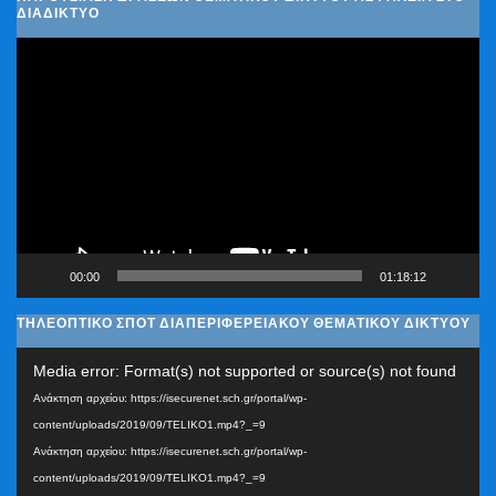
ΔΙΑΔΊΚΤΥΟ
Πρόγραμμα
Αναπαραγωγής
Βίντεο
00:00
01:18:12
ΤΗΛΕΟΠΤΙΚΟ ΣΠΟΤ ΔΙΑΠΕΡΙΦΕΡΕΙΑΚΟΥ ΘΕΜΑΤΙΚΟΥ ΔΙΚΤΥΟΥ
Πρόγραμμα
Media error: Format(s) not supported or source(s) not found
Αναπαραγωγής
Ανάκτηση αρχείου: https://isecurenet.sch.gr/portal/wp-
Βίντεο
content/uploads/2019/09/TELIKO1.mp4?_=9
Ανάκτηση αρχείου: https://isecurenet.sch.gr/portal/wp-
content/uploads/2019/09/TELIKO1.mp4?_=9