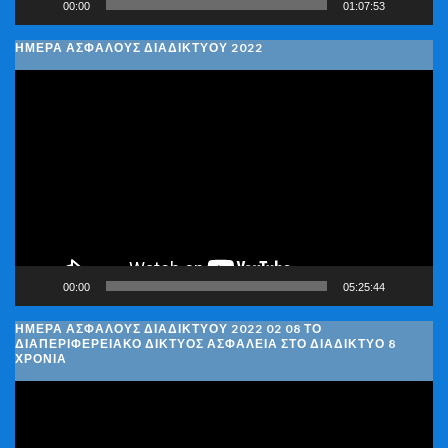
00:00
01:07:53
ΗΜΕΡΑ ΑΣΦΑΛΟΥΣ ΔΙΑΔΙΚΤΥΟΥ 2022
Πρόγραμμα
Αναπαραγωγής
Βίντεο
00:00
05:25:44
ΗΜΈΡΑ ΑΣΦΑΛΟΎΣ ΔΙΑΔΙΚΤΎΟΥ 2022 02 08 ΤΟ
ΔΙΑΠΕΡΙΦΕΡΕΙΑΚΌ ΔΊΚΤΥΟΣ ΑΣΦΆΛΕΙΑ ΣΤΟ ΔΙΑΔΊΚΤΥΟ 8
ΧΡΌΝΙΑ
Πρόγραμμα
Αναπαραγωγής
Βίντεο