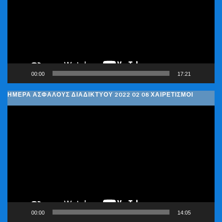
00:00
17:21
ΗΜΈΡΑ ΑΣΦΑΛΟΎΣ ΔΙΑΔΙΚΤΎΟΥ 2022 02 08 ΧΑΙΡΕΤΙΣΜΟΊ
Πρόγραμμα
Αναπαραγωγής
Βίντεο
00:00
14:05