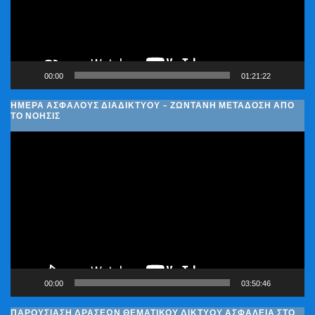
00:00
01:21:22
ΗΜΈΡΑ ΑΣΦΑΛΟΎΣ ΔΙΑΔΙΚΤΎΟΥ – ΖΩΝΤΑΝΉ ΜΕΤΆΔΟΣΗ ΑΠΌ
ΤΟ ΝΟΗΣΙΣ
Πρόγραμμα
Αναπαραγωγής
Βίντεο
00:00
03:50:46
ΠΑΡΟΥΣΊΑΣΗ ΔΡΆΣΕΩΝ ΘΕΜΑΤΙΚΟΎ ΔΙΚΤΎΟΥ ΑΣΦΆΛΕΙΑ ΣΤΟ