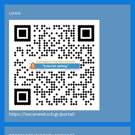
LOGO
https://isecurenet.sch.gr/portal/