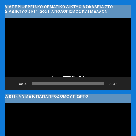
ΔΙΑΠΕΡΙΦΕΡΕΙΑΚΌ ΘΕΜΑΤΙΚΌ ΔΊΚΤΥΟ ΑΣΦΆΛΕΙΑ ΣΤΟ
ΔΙΑΔΊΚΤΥΟ 2014-2021-ΑΠΟΛΟΓΙΣΜΌΣ ΚΑΙ ΜΈΛΛΟΝ
Πρόγραμμα
Αναπαραγωγής
Βίντεο
00:00
20:37
WEBINAR ΜΕ Κ ΠΑΠΑΠΡΟΔΌΜΟΥ ΓΙΏΡΓΟ
Πρόγραμμα
Αναπαραγωγής
Βίντεο