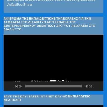
Λαζαρίδου Σίτσα
ΑΦΙΈΡΩΜΑ ΤΗΣ ΕΚΠΑΙΔΕΥΤΙΚΉΣ ΤΗΛΕΌΡΑΣΗΣ ΓΙΑ ΤΗΝ
ΑΣΦΆΛΕΙΑ ΣΤΟ ΔΙΑΔΊΚΤΥΟ ΑΠΌ ΣΧΟΛΕΊΑ ΤΟΥ
ΔΙΑΠΕΡΙΦΕΡΕΙΑΚΟΎ ΘΕΜΑΤΙΚΟΎ ΔΙΚΤΎΟΥ ΑΣΦΆΛΕΙΑ ΣΤΟ
ΔΙΑΔΊΚΤΥΟ
Πρόγραμμα
Αναπαραγωγής
Βίντεο
00:00
53:20
SAVE THE DAY! SAFER INTRNET DAY-8Ο ΝΗΠΙΑΓΩΓΕΙΟ
ΝΕΑΠΟΛΗΣ