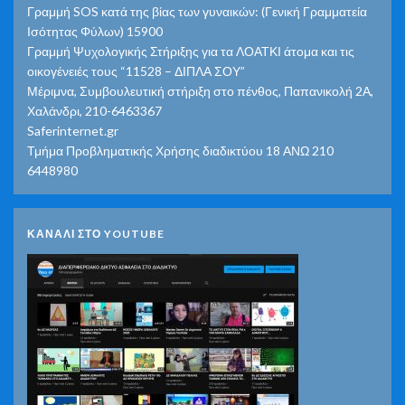
Γραμμή SOS κατά της βίας των γυναικών: (Γενική Γραμματεία
Ισότητας Φύλων) 15900
Γραμμή Ψυχολογικής Στήριξης για τα ΛΟΑΤΚΙ άτομα και τις
οικογένειές τους “11528 – ΔΙΠΛΑ ΣΟΥ”
Μέριμνα, Συμβουλευτική στήριξη στο πένθος, Παπανικολή 2Α,
Χαλάνδρι, 210-6463367
Saferinternet.gr
Τμήμα Προβληματικής Χρήσης διαδικτύου 18 ΑΝΩ 210
6448980
ΚΑΝΑΛΙ ΣΤΟ YOUTUBE