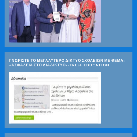
ΓΝΩΡΊΣΤΕ ΤΟ ΜΕΓΑΛΎΤΕΡΟ ΔΊΚΤΥΟ ΣΧΟΛΕΊΩΝ ΜΕ ΘΈΜΑ:
«ΑΣΦΆΛΕΙΑ ΣΤΟ ΔΙΑΔΊΚΤΥΟ»-FRESH EDUCATION