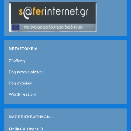
ΜΕΤΑΣΤΟΙΧΕΊΑ
Σύνδεση
Ροή καταχωρίσεων
Ροή σχολίων
WordPress.org
ΜΑΣ ΕΠΙΣΚΈΦΤΗΚΑΝ....
Online Visitors:
0