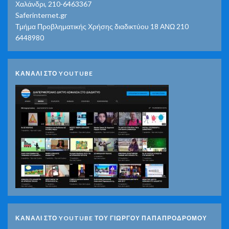
Χαλάνδρι, 210-6463367
Saferinternet.gr
Τμήμα Προβληματικής Χρήσης διαδικτύου 18 ΑΝΩ 210
6448980
ΚΑΝΑΛΙ ΣΤΟ YOUTUBE
ΚΑΝΑΛΙ ΣΤΟ YOUTUBE ΤΟΥ ΓΙΩΡΓΟΥ ΠΑΠΑΠΡΟΔΡΟΜΟΥ