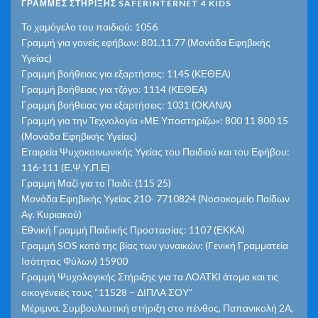
ΓΡΑΜΜΕΣ ΣΤΗΡΙΞΗΣ SAFERINTERNET 4 KIDS
Το χαμόγελο του παιδιού: 1056
Γραμμή για γονείς εφήβων: 801.11.77 (Μονάδα Εφηβικής
Υγείας)
Γραμμή βοήθειας για εξαρτήσεις: 1145 (ΚΕΘΕΑ)
Γραμμή βοήθειας για τζόγο: 1114 (ΚΕΘΕΑ)
Γραμμή βοήθειας για εξαρτήσεις: 1031 (ΟΚΑΝΑ)
Γραμμή για την Τεχνολογία «ΜΕ Υποστηρίζω»: 800 11 800 15
(Μονάδα Εφηβικής Υγείας)
Εταιρεία Ψυχοκοινωνικής Υγείας του Παιδιού και του Εφήβου:
116-111 (Ε.Ψ.Υ.Π.Ε)
Γραμμή Μαζί για το Παιδί: (115 25)
Μονάδα Εφηβικής Υγείας 210- 7710824 (Νοσοκομείο Παίδων
Αγ. Κυριακού)
Εθνική Γραμμή Παιδικής Προστασίας: 1107 (ΕΚΚΑ)
Γραμμή SOS κατά της βίας των γυναικών: (Γενική Γραμματεία
Ισότητας Φύλων) 15900
Γραμμή Ψυχολογικής Στήριξης για τα ΛΟΑΤΚΙ άτομα και τις
οικογένειές τους “11528 – ΔΙΠΛΑ ΣΟΥ”
Μέριμνα, Συμβουλευτική στήριξη στο πένθος, Παπανικολή 2Α,