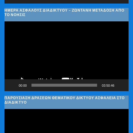
ΗΜΈΡΑ ΑΣΦΑΛΟΎΣ ΔΙΑΔΙΚΤΎΟΥ – ΖΩΝΤΑΝΉ ΜΕΤΆΔΟΣΗ ΑΠΌ
ΤΟ ΝΟΗΣΙΣ
Πρόγραμμα
Αναπαραγωγής
Βίντεο
00:00
03:50:46
ΠΑΡΟΥΣΊΑΣΗ ΔΡΆΣΕΩΝ ΘΕΜΑΤΙΚΟΎ ΔΙΚΤΎΟΥ ΑΣΦΆΛΕΙΑ ΣΤΟ
ΔΙΑΔΊΚΤΥΟ
Πρόγραμμα
Αναπαραγωγής
Βίντεο