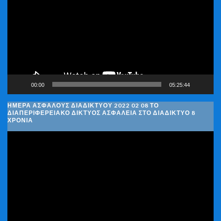
Βίντεο
00:00
05:25:44
ΗΜΈΡΑ ΑΣΦΑΛΟΎΣ ΔΙΑΔΙΚΤΎΟΥ 2022 02 08 ΤΟ
ΔΙΑΠΕΡΙΦΕΡΕΙΑΚΌ ΔΊΚΤΥΟΣ ΑΣΦΆΛΕΙΑ ΣΤΟ ΔΙΑΔΊΚΤΥΟ 8
ΧΡΌΝΙΑ
Πρόγραμμα
Αναπαραγωγής
Βίντεο