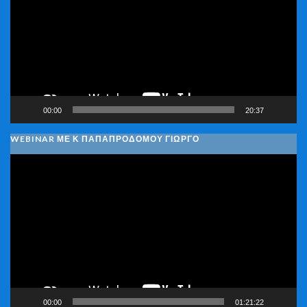
Βίντεο
00:00
20:37
WEBINAR ΜΕ Κ ΠΑΠΑΠΡΟΔΌΜΟΥ ΓΙΏΡΓΟ
Πρόγραμμα
Αναπαραγωγής
Βίντεο
00:00
01:21:22