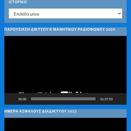
ΙΣΤΟΡΙΚΌ
Ιστορικό
ΠΑΡΟΥΣΙΑΣΗ ΔΙΚΤΥΟΥ Κ ΜΑΘΗΤΙΚΟΥ ΡΑΔΙΟΦΩΝΟΥ 2024
Πρόγραμμα
Αναπαραγωγής
Βίντεο
00:00
01:07:53
ΗΜΕΡΑ ΑΣΦΑΛΟΥΣ ΔΙΑΔΙΚΤΥΟΥ 2022
Πρόγραμμα
Αναπαραγωγής