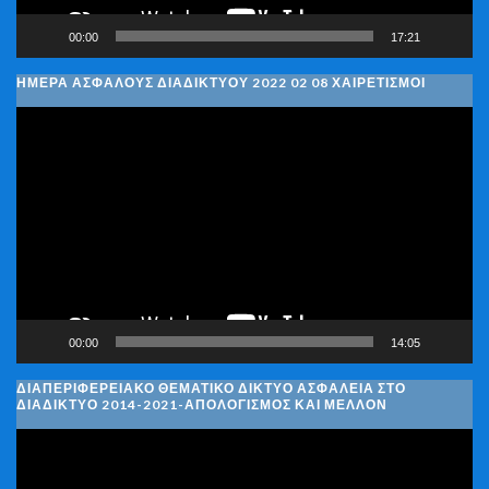
00:00
17:21
ΗΜΈΡΑ ΑΣΦΑΛΟΎΣ ΔΙΑΔΙΚΤΎΟΥ 2022 02 08 ΧΑΙΡΕΤΙΣΜΟΊ
Πρόγραμμα
Αναπαραγωγής
Βίντεο
00:00
14:05
ΔΙΑΠΕΡΙΦΕΡΕΙΑΚΌ ΘΕΜΑΤΙΚΌ ΔΊΚΤΥΟ ΑΣΦΆΛΕΙΑ ΣΤΟ
ΔΙΑΔΊΚΤΥΟ 2014-2021-ΑΠΟΛΟΓΙΣΜΌΣ ΚΑΙ ΜΈΛΛΟΝ
Πρόγραμμα
Αναπαραγωγής