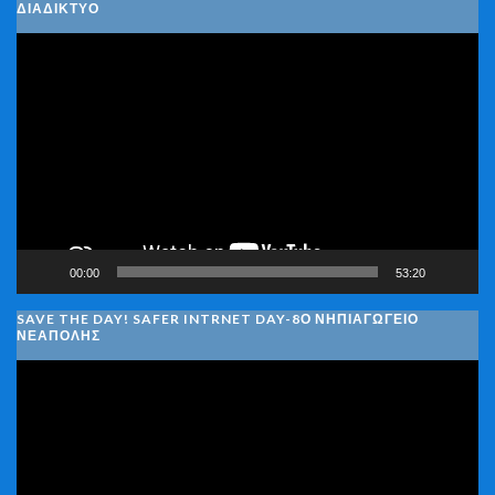
ΔΙΑΔΊΚΤΥΟ
Πρόγραμμα
Αναπαραγωγής
Βίντεο
00:00
53:20
SAVE THE DAY! SAFER INTRNET DAY-8Ο ΝΗΠΙΑΓΩΓΕΙΟ
ΝΕΑΠΟΛΗΣ
Πρόγραμμα
Αναπαραγωγής
Βίντεο