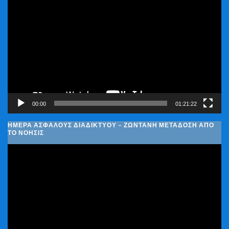
Αναπαραγωγής
Βίντεο
00:00
01:21:22
ΗΜΈΡΑ ΑΣΦΑΛΟΎΣ ΔΙΑΔΙΚΤΎΟΥ – ΖΩΝΤΑΝΉ ΜΕΤΆΔΟΣΗ ΑΠΌ
ΤΟ ΝΟΗΣΙΣ
Πρόγραμμα
Αναπαραγωγής
Βίντεο