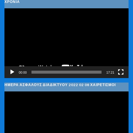
ΧΡΌΝΙΑ
Πρόγραμμα
Αναπαραγωγής
Βίντεο
00:00
17:21
ΗΜΈΡΑ ΑΣΦΑΛΟΎΣ ΔΙΑΔΙΚΤΎΟΥ 2022 02 08 ΧΑΙΡΕΤΙΣΜΟΊ
Πρόγραμμα
Αναπαραγωγής
Βίντεο