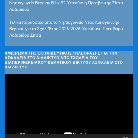
Νηπιαγωγείο Βέροιας Β1 κ Β2-Υπεύθυνη Πρεσβευτής Σίτσα
Λαζαρίδου
Τελικά παραδοτέα από το Νηπιαγωγείο Νέας Λυκογιάννης
Βέροιας για το Σχολ. Έτος 2025-2026-Υπεύθυνη Πρέσβειρα
Λαζαρίδου Σίτσα
ΑΦΙΈΡΩΜΑ ΤΗΣ ΕΚΠΑΙΔΕΥΤΙΚΉΣ ΤΗΛΕΌΡΑΣΗΣ ΓΙΑ ΤΗΝ
ΑΣΦΆΛΕΙΑ ΣΤΟ ΔΙΑΔΊΚΤΥΟ ΑΠΌ ΣΧΟΛΕΊΑ ΤΟΥ
ΔΙΑΠΕΡΙΦΕΡΕΙΑΚΟΎ ΘΕΜΑΤΙΚΟΎ ΔΙΚΤΎΟΥ ΑΣΦΆΛΕΙΑ ΣΤΟ
ΔΙΑΔΊΚΤΥΟ
Πρόγραμμα
Αναπαραγωγής
Βίντεο