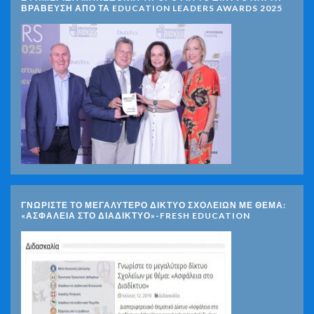
ΒΡΑΒΕΥΣΗ ΑΠΟ ΤΑ EDUCATION LEADERS AWARDS 2025
ΓΝΩΡΊΣΤΕ ΤΟ ΜΕΓΑΛΎΤΕΡΟ ΔΊΚΤΥΟ ΣΧΟΛΕΊΩΝ ΜΕ ΘΈΜΑ:
«ΑΣΦΆΛΕΙΑ ΣΤΟ ΔΙΑΔΊΚΤΥΟ»-FRESH EDUCATION