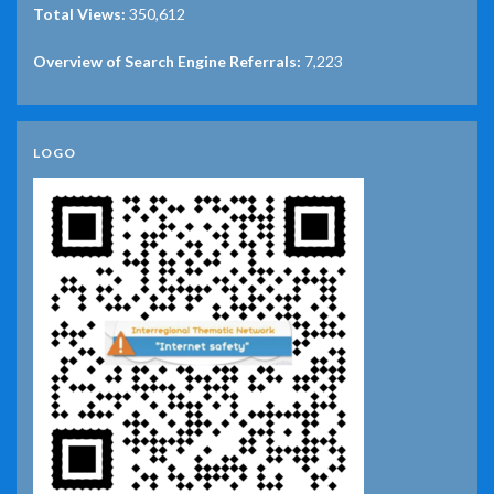
Total Views:
350,612
Overview of Search Engine Referrals:
7,223
LOGO