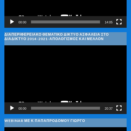
00:00
14:05
ΔΙΑΠΕΡΙΦΕΡΕΙΑΚΌ ΘΕΜΑΤΙΚΌ ΔΊΚΤΥΟ ΑΣΦΆΛΕΙΑ ΣΤΟ
ΔΙΑΔΊΚΤΥΟ 2014-2021-ΑΠΟΛΟΓΙΣΜΌΣ ΚΑΙ ΜΈΛΛΟΝ
Πρόγραμμα
Αναπαραγωγής
Βίντεο
00:00
20:37
WEBINAR ΜΕ Κ ΠΑΠΑΠΡΟΔΌΜΟΥ ΓΙΏΡΓΟ
Πρόγραμμα