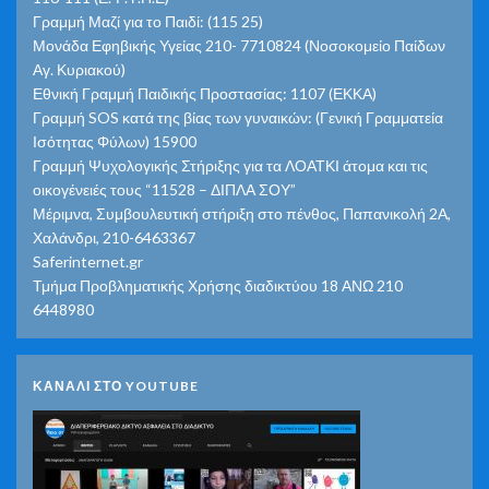
Γραμμή Μαζί για το Παιδί: (115 25)
Μονάδα Εφηβικής Υγείας 210- 7710824 (Νοσοκομείο Παίδων
Αγ. Κυριακού)
Εθνική Γραμμή Παιδικής Προστασίας: 1107 (ΕΚΚΑ)
Γραμμή SOS κατά της βίας των γυναικών: (Γενική Γραμματεία
Ισότητας Φύλων) 15900
Γραμμή Ψυχολογικής Στήριξης για τα ΛΟΑΤΚΙ άτομα και τις
οικογένειές τους “11528 – ΔΙΠΛΑ ΣΟΥ”
Μέριμνα, Συμβουλευτική στήριξη στο πένθος, Παπανικολή 2Α,
Χαλάνδρι, 210-6463367
Saferinternet.gr
Τμήμα Προβληματικής Χρήσης διαδικτύου 18 ΑΝΩ 210
6448980
ΚΑΝΑΛΙ ΣΤΟ YOUTUBE