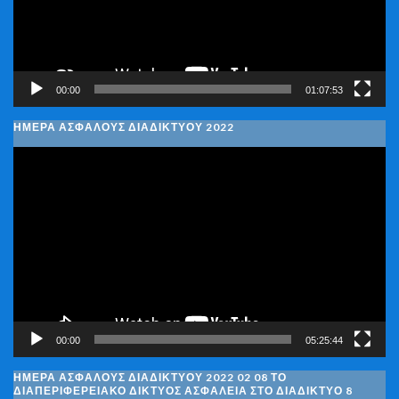
00:00
01:07:53
ΗΜΕΡΑ ΑΣΦΑΛΟΥΣ ΔΙΑΔΙΚΤΥΟΥ 2022
Πρόγραμμα
Αναπαραγωγής
Βίντεο
00:00
05:25:44
ΗΜΈΡΑ ΑΣΦΑΛΟΎΣ ΔΙΑΔΙΚΤΎΟΥ 2022 02 08 ΤΟ
ΔΙΑΠΕΡΙΦΕΡΕΙΑΚΌ ΔΊΚΤΥΟΣ ΑΣΦΆΛΕΙΑ ΣΤΟ ΔΙΑΔΊΚΤΥΟ 8