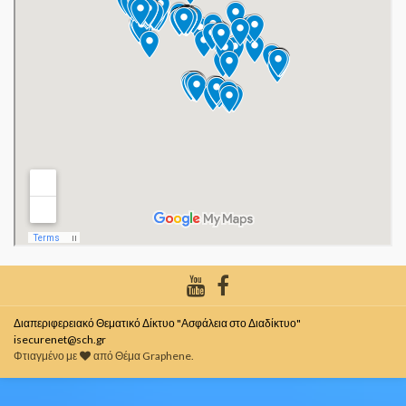
Διαπεριφερειακό Θεματικό Δίκτυο "Ασφάλεια στο Διαδίκτυο"
isecurenet@sch.gr
Φτιαγμένο με
από
Θέμα Graphene
.