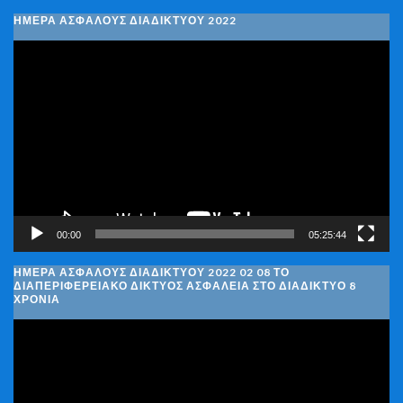
ΗΜΕΡΑ ΑΣΦΑΛΟΥΣ ΔΙΑΔΙΚΤΥΟΥ 2022
Πρόγραμμα
Αναπαραγωγής
Βίντεο
00:00
05:25:44
ΗΜΈΡΑ ΑΣΦΑΛΟΎΣ ΔΙΑΔΙΚΤΎΟΥ 2022 02 08 ΤΟ
ΔΙΑΠΕΡΙΦΕΡΕΙΑΚΌ ΔΊΚΤΥΟΣ ΑΣΦΆΛΕΙΑ ΣΤΟ ΔΙΑΔΊΚΤΥΟ 8
ΧΡΌΝΙΑ
Πρόγραμμα
Αναπαραγωγής
Βίντεο