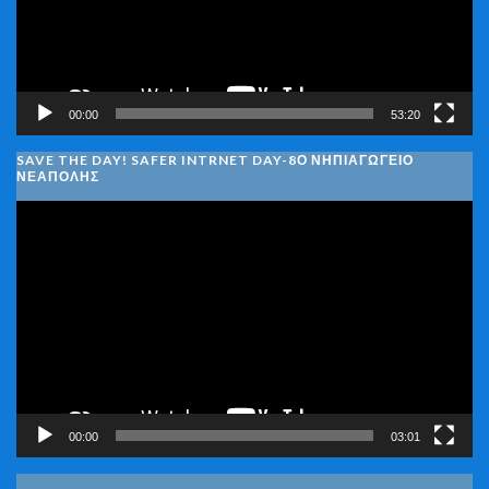
00:00
53:20
SAVE THE DAY! SAFER INTRNET DAY-8Ο ΝΗΠΙΑΓΩΓΕΙΟ
ΝΕΑΠΟΛΗΣ
Πρόγραμμα
Αναπαραγωγής
Βίντεο
00:00
03:01