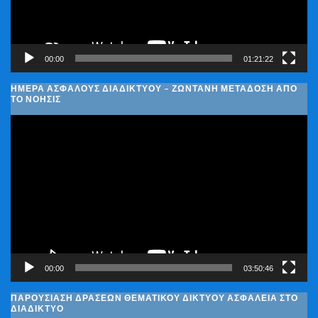
00:00
01:21:22
ΗΜΈΡΑ ΑΣΦΑΛΟΎΣ ΔΙΑΔΙΚΤΎΟΥ – ΖΩΝΤΑΝΉ ΜΕΤΆΔΟΣΗ ΑΠΌ
ΤΟ ΝΟΗΣΙΣ
Πρόγραμμα
Αναπαραγωγής
Βίντεο
00:00
03:50:46
ΠΑΡΟΥΣΊΑΣΗ ΔΡΆΣΕΩΝ ΘΕΜΑΤΙΚΟΎ ΔΙΚΤΎΟΥ ΑΣΦΆΛΕΙΑ ΣΤΟ
ΔΙΑΔΊΚΤΥΟ