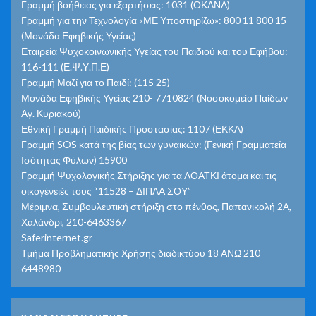
Γραμμή βοήθειας για εξαρτήσεις: 1031 (ΟΚΑΝΑ)
Γραμμή για την Τεχνολογία «ΜΕ Υποστηρίζω»: 800 11 800 15
(Μονάδα Εφηβικής Υγείας)
Εταιρεία Ψυχοκοινωνικής Υγείας του Παιδιού και του Εφήβου:
116-111 (Ε.Ψ.Υ.Π.Ε)
Γραμμή Μαζί για το Παιδί: (115 25)
Μονάδα Εφηβικής Υγείας 210- 7710824 (Νοσοκομείο Παίδων
Αγ. Κυριακού)
Εθνική Γραμμή Παιδικής Προστασίας: 1107 (ΕΚΚΑ)
Γραμμή SOS κατά της βίας των γυναικών: (Γενική Γραμματεία
Ισότητας Φύλων) 15900
Γραμμή Ψυχολογικής Στήριξης για τα ΛΟΑΤΚΙ άτομα και τις
οικογένειές τους “11528 – ΔΙΠΛΑ ΣΟΥ”
Μέριμνα, Συμβουλευτική στήριξη στο πένθος, Παπανικολή 2Α,
Χαλάνδρι, 210-6463367
Saferinternet.gr
Τμήμα Προβληματικής Χρήσης διαδικτύου 18 ΑΝΩ 210
6448980