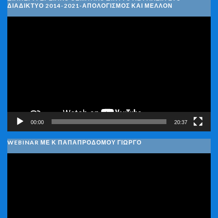
ΔΙΑΔΊΚΤΥΟ 2014-2021-ΑΠΟΛΟΓΙΣΜΌΣ ΚΑΙ ΜΈΛΛΟΝ
Πρόγραμμα
Αναπαραγωγής
Βίντεο
00:00
20:37
WEBINAR ΜΕ Κ ΠΑΠΑΠΡΟΔΌΜΟΥ ΓΙΏΡΓΟ
Πρόγραμμα
Αναπαραγωγής
Βίντεο