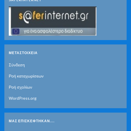
ΜΕΤΑΣΤΟΙΧΕΊΑ
Σύνδεση
Ροή καταχωρίσεων
Ροή σχολίων
WordPress.org
ΜΑΣ ΕΠΙΣΚΈΦΤΗΚΑΝ....