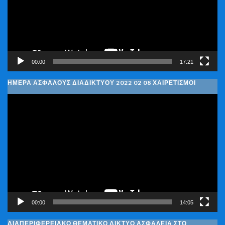
00:00
17:21
ΗΜΈΡΑ ΑΣΦΑΛΟΎΣ ΔΙΑΔΙΚΤΎΟΥ 2022 02 08 ΧΑΙΡΕΤΙΣΜΟΊ
Πρόγραμμα
Αναπαραγωγής
Βίντεο
00:00
14:05
ΔΙΑΠΕΡΙΦΕΡΕΙΑΚΌ ΘΕΜΑΤΙΚΌ ΔΊΚΤΥΟ ΑΣΦΆΛΕΙΑ ΣΤΟ