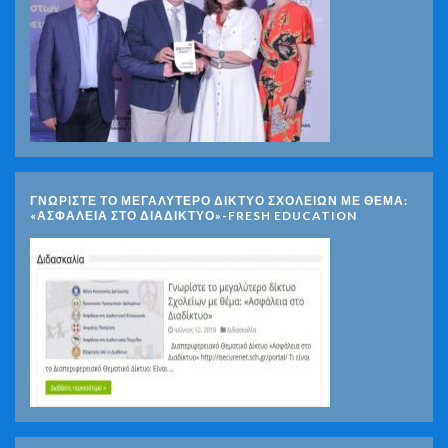
ΓΝΩΡΊΣΤΕ ΤΟ ΜΕΓΑΛΎΤΕΡΟ ΔΊΚΤΥΟ ΣΧΟΛΕΊΩΝ ΜΕ ΘΈΜΑ:
«ΑΣΦΆΛΕΙΑ ΣΤΟ ΔΙΑΔΊΚΤΥΟ»-FRESH EDUCATION