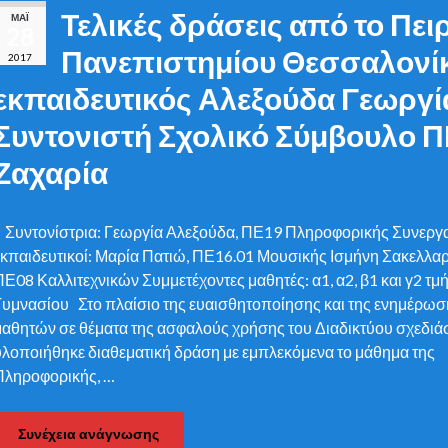
Τελικές δράσεις από το Πει
ΜΆΙ
28
Πανεπιστημίου Θεσσαλονί
2017
εκπαιδευτικός Αλεξούδα Γεωργί
Συντονιστή Σχολικό Σύμβουλο 
Ζαχαρία
Συντονίστρια: Γεωργία Αλεξούδα, ΠΕ19 Πληροφορικής Συνεργ
εκπαιδευτικοί: Μαρία Πατιώ, ΠΕ16.01 Μουσικής Ισμήνη Σακελλαρ
ΠΕ08 Καλλιτεχνικών Συμμετέχοντες μαθητές: α1, α2, β1 και γ2 τμ
Γυμνασίου Στο πλαίσιο της ευαισθητοποίησης και της ενημέρωσ
μαθητών σε θέματα της ασφαλούς χρήσης του Διαδικτύου σχεδιάσ
υλοποιήθηκε διαθεματική δράση με εμπλεκόμενα το μάθημα της
Πληροφορικής, …
Συνέχεια ανάγνωσης