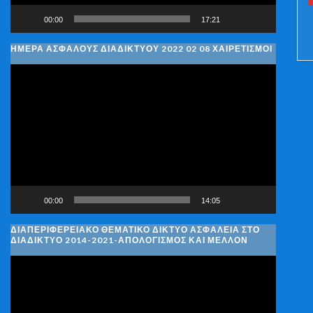
00:00
17:21
ΗΜΈΡΑ ΑΣΦΑΛΟΎΣ ΔΙΑΔΙΚΤΎΟΥ 2022 02 08 ΧΑΙΡΕΤΙΣΜΟΊ
Πρόγραμμα
Αναπαραγωγής
Βίντεο
00:00
14:05
ΔΙΑΠΕΡΙΦΕΡΕΙΑΚΌ ΘΕΜΑΤΙΚΌ ΔΊΚΤΥΟ ΑΣΦΆΛΕΙΑ ΣΤΟ
ΔΙΑΔΊΚΤΥΟ 2014-2021-ΑΠΟΛΟΓΙΣΜΌΣ ΚΑΙ ΜΈΛΛΟΝ
Πρόγραμμα
Αναπαραγωγής
Βίντεο