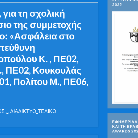
2025
για τη σχολική
σιο της συμμετοχής
υο: «Ασφάλεια στο
Υπεύθυνη
πούλου Κ. , ΠΕ02,
., ΠΕ02, Κουκουλάς
01, Πολίτου Μ., ΠΕ06,
._. ΔΙΑΔΙΚΤΥΟ_ΤΕΛΙΚΟ
ΕΦΗΜΕΡΙΔΑ 
ΚΑΙ ΤΗ ΒΡΑ
AWARDS 20