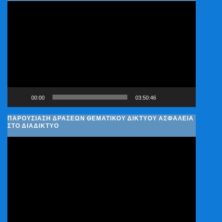
Πρόγραμμα
Αναπαραγωγής
Βίντεο
00:00
03:50:46
ΠΑΡΟΥΣΊΑΣΗ ΔΡΆΣΕΩΝ ΘΕΜΑΤΙΚΟΎ ΔΙΚΤΎΟΥ ΑΣΦΆΛΕΙΑ
ΣΤΟ ΔΙΑΔΊΚΤΥΟ
Πρόγραμμα
Αναπαραγωγής
Βίντεο