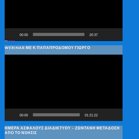
00:00
20:37
WEBINAR ΜΕ Κ ΠΑΠΑΠΡΟΔΌΜΟΥ ΓΙΏΡΓΟ
Πρόγραμμα
Αναπαραγωγής
Βίντεο
00:00
01:21:22
ΗΜΈΡΑ ΑΣΦΑΛΟΎΣ ΔΙΑΔΙΚΤΎΟΥ – ΖΩΝΤΑΝΉ ΜΕΤΆΔΟΣΗ
ΑΠΌ ΤΟ ΝΟΗΣΙΣ