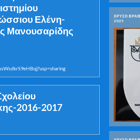
ιστημίου
ώσσιου Ελένη-
ΧΡΥΣΟ ΒΡΑΒ
2025
ος Μανουσαρίδης
wxsWsdkrS9eHBqj?usp=sharing
Σχολείου
κης-2016-2017
ΧΡΥΣΟ ΒΡΑΒ