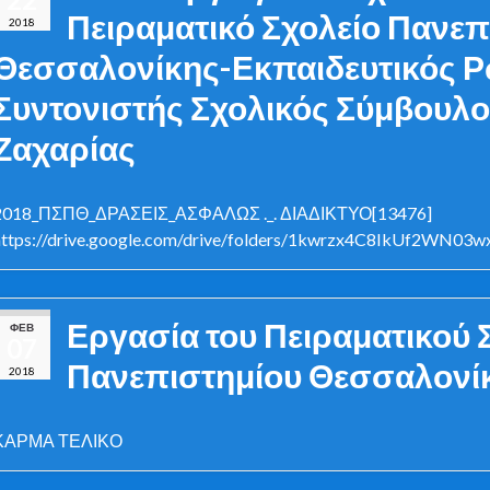
Πειραματικό Σχολείο Πανεπ
2018
Θεσσαλονίκης-Εκπαιδευτικός Ρ
Συντονιστής Σχολικός Σύμβουλ
Ζαχαρίας
2018_ΠΣΠΘ_ΔΡΑΣΕΙΣ_ΑΣΦΑΛΩΣ ._. ΔΙΑΔΙΚΤΥΟ[13476]
https://drive.google.com/drive/folders/1kwrzx4C8IkUf2WN03
Εργασία του Πειραματικού 
ΦΕΒ
07
Πανεπιστημίου Θεσσαλονί
2018
ΚΑΡΜΑ ΤΕΛΙΚΟ