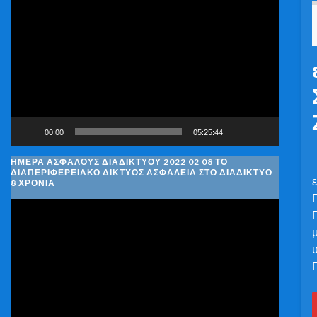
Πρόγραμμα
Αναπαραγωγής
Βίντεο
00:00
05:25:44
ΗΜΈΡΑ ΑΣΦΑΛΟΎΣ ΔΙΑΔΙΚΤΎΟΥ 2022 02 08 ΤΟ
ΔΙΑΠΕΡΙΦΕΡΕΙΑΚΌ ΔΊΚΤΥΟΣ ΑΣΦΆΛΕΙΑ ΣΤΟ ΔΙΑΔΊΚΤΥΟ
8 ΧΡΌΝΙΑ
Πρόγραμμα
Αναπαραγωγής
Βίντεο