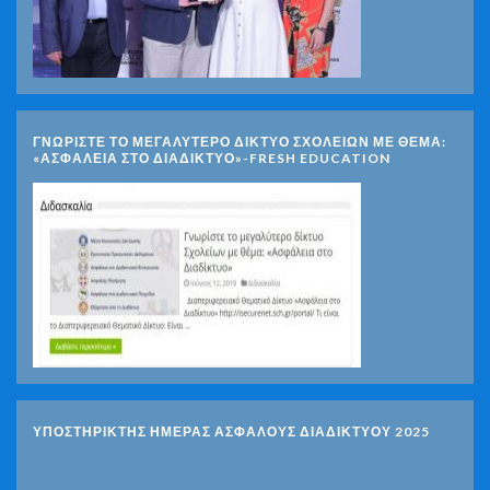
ΓΝΩΡΊΣΤΕ ΤΟ ΜΕΓΑΛΎΤΕΡΟ ΔΊΚΤΥΟ ΣΧΟΛΕΊΩΝ ΜΕ ΘΈΜΑ:
«ΑΣΦΆΛΕΙΑ ΣΤΟ ΔΙΑΔΊΚΤΥΟ»-FRESH EDUCATION
ΥΠΟΣΤΗΡΙΚΤΗΣ ΗΜΕΡΑΣ ΑΣΦΑΛΟΥΣ ΔΙΑΔΙΚΤΥΟΥ 2025