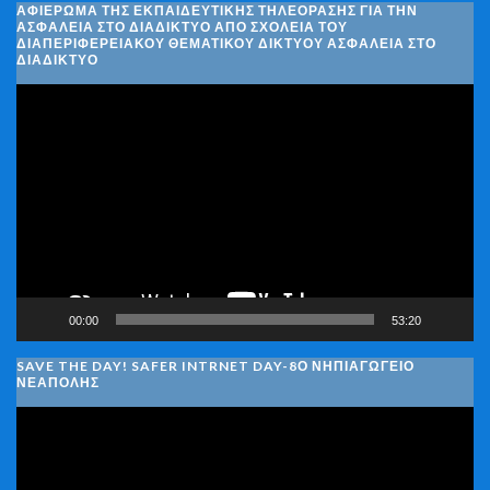
ΑΦΙΈΡΩΜΑ ΤΗΣ ΕΚΠΑΙΔΕΥΤΙΚΉΣ ΤΗΛΕΌΡΑΣΗΣ ΓΙΑ ΤΗΝ
ΑΣΦΆΛΕΙΑ ΣΤΟ ΔΙΑΔΊΚΤΥΟ ΑΠΌ ΣΧΟΛΕΊΑ ΤΟΥ
ΔΙΑΠΕΡΙΦΕΡΕΙΑΚΟΎ ΘΕΜΑΤΙΚΟΎ ΔΙΚΤΎΟΥ ΑΣΦΆΛΕΙΑ ΣΤΟ
ΔΙΑΔΊΚΤΥΟ
Πρόγραμμα
Αναπαραγωγής
Βίντεο
00:00
53:20
SAVE THE DAY! SAFER INTRNET DAY-8Ο ΝΗΠΙΑΓΩΓΕΙΟ
ΝΕΑΠΟΛΗΣ
Πρόγραμμα
Αναπαραγωγής
Βίντεο