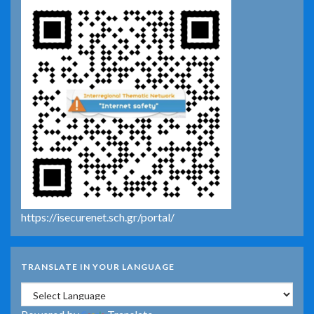
https://isecurenet.sch.gr/portal/
TRANSLATE IN YOUR LANGUAGE