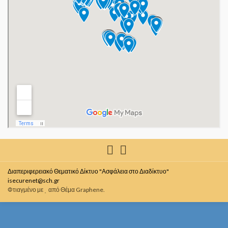
Διαπεριφερειακό Θεματικό Δίκτυο "Ασφάλεια στο Διαδίκτυο"
isecurenet@sch.gr
Φτιαγμένο με
από
Θέμα Graphene
.