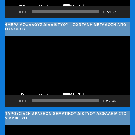
00:00
01:21:22
ΗΜΈΡΑ ΑΣΦΑΛΟΎΣ ΔΙΑΔΙΚΤΎΟΥ – ΖΩΝΤΑΝΉ ΜΕΤΆΔΟΣΗ ΑΠΌ
ΤΟ ΝΟΗΣΙΣ
Πρόγραμμα
Αναπαραγωγής
Βίντεο
00:00
03:50:46
ΠΑΡΟΥΣΊΑΣΗ ΔΡΆΣΕΩΝ ΘΕΜΑΤΙΚΟΎ ΔΙΚΤΎΟΥ ΑΣΦΆΛΕΙΑ ΣΤΟ
ΔΙΑΔΊΚΤΥΟ
Πρόγραμμα