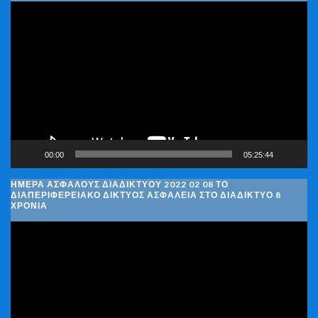
Πρόγραμμα
Αναπαραγωγής
Βίντεο
00:00
05:25:44
ΗΜΈΡΑ ΑΣΦΑΛΟΎΣ ΔΙΑΔΙΚΤΎΟΥ 2022 02 08 ΤΟ
ΔΙΑΠΕΡΙΦΕΡΕΙΑΚΌ ΔΊΚΤΥΟΣ ΑΣΦΆΛΕΙΑ ΣΤΟ ΔΙΑΔΊΚΤΥΟ 8
ΧΡΌΝΙΑ
Πρόγραμμα
Αναπαραγωγής
Βίντεο