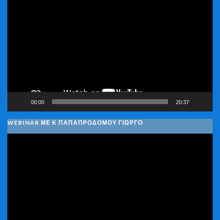
Πρόγραμμα
Αναπαραγωγής
Βίντεο
00:00
20:37
WEBINAR ΜΕ Κ ΠΑΠΑΠΡΟΔΌΜΟΥ ΓΙΏΡΓΟ
Πρόγραμμα
Αναπαραγωγής
Βίντεο