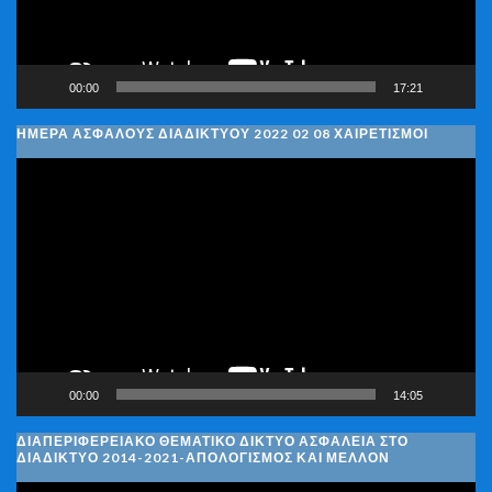
00:00
17:21
ΗΜΈΡΑ ΑΣΦΑΛΟΎΣ ΔΙΑΔΙΚΤΎΟΥ 2022 02 08 ΧΑΙΡΕΤΙΣΜΟΊ
Πρόγραμμα
Αναπαραγωγής
Βίντεο
00:00
14:05
ΔΙΑΠΕΡΙΦΕΡΕΙΑΚΌ ΘΕΜΑΤΙΚΌ ΔΊΚΤΥΟ ΑΣΦΆΛΕΙΑ ΣΤΟ
ΔΙΑΔΊΚΤΥΟ 2014-2021-ΑΠΟΛΟΓΙΣΜΌΣ ΚΑΙ ΜΈΛΛΟΝ