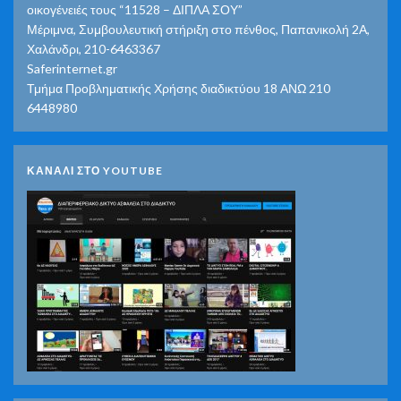
οικογένειές τους “11528 – ΔΙΠΛΑ ΣΟΥ”
Μέριμνα, Συμβουλευτική στήριξη στο πένθος, Παπανικολή 2Α,
Χαλάνδρι, 210-6463367
Saferinternet.gr
Τμήμα Προβληματικής Χρήσης διαδικτύου 18 ΑΝΩ 210
6448980
ΚΑΝΑΛΙ ΣΤΟ YOUTUBE