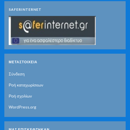
SAFERINTERNET
ΜΕΤΑΣΤΟΙΧΕΊΑ
Σύνδεση
Ροή καταχωρίσεων
Ροή σχολίων
WordPress.org
ΜΑΣ ΕΠΙΣΚΈΦΤΗΚΑΝ....