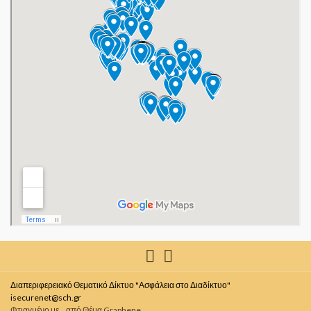
Διαπεριφερειακό Θεματικό Δίκτυο "Ασφάλεια στο Διαδίκτυο"
isecurenet@sch.gr
Φτιαγμένο με
από
Θέμα Graphene
.