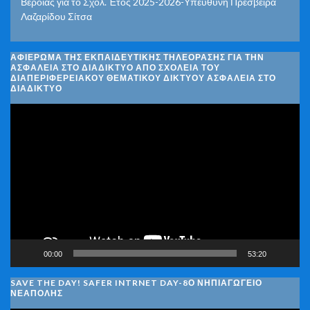
Βέροιας για το Σχολ. Έτος 2025-2026-Υπεύθυνη Πρέσβειρα
Λαζαρίδου Σίτσα
ΑΦΙΈΡΩΜΑ ΤΗΣ ΕΚΠΑΙΔΕΥΤΙΚΉΣ ΤΗΛΕΌΡΑΣΗΣ ΓΙΑ ΤΗΝ
ΑΣΦΆΛΕΙΑ ΣΤΟ ΔΙΑΔΊΚΤΥΟ ΑΠΌ ΣΧΟΛΕΊΑ ΤΟΥ
ΔΙΑΠΕΡΙΦΕΡΕΙΑΚΟΎ ΘΕΜΑΤΙΚΟΎ ΔΙΚΤΎΟΥ ΑΣΦΆΛΕΙΑ ΣΤΟ
ΔΙΑΔΊΚΤΥΟ
Πρόγραμμα
Αναπαραγωγής
Βίντεο
00:00
53:20
SAVE THE DAY! SAFER INTRNET DAY-8Ο ΝΗΠΙΑΓΩΓΕΙΟ
ΝΕΑΠΟΛΗΣ