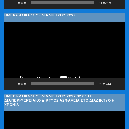
00:00
01:07:53
ΗΜΕΡΑ ΑΣΦΑΛΟΥΣ ΔΙΑΔΙΚΤΥΟΥ 2022
Πρόγραμμα
Αναπαραγωγής
Βίντεο
00:00
05:25:44
ΗΜΈΡΑ ΑΣΦΑΛΟΎΣ ΔΙΑΔΙΚΤΎΟΥ 2022 02 08 ΤΟ
ΔΙΑΠΕΡΙΦΕΡΕΙΑΚΌ ΔΊΚΤΥΟΣ ΑΣΦΆΛΕΙΑ ΣΤΟ ΔΙΑΔΊΚΤΥΟ 8
ΧΡΌΝΙΑ
Πρόγραμμα
Αναπαραγωγής
Βίντεο