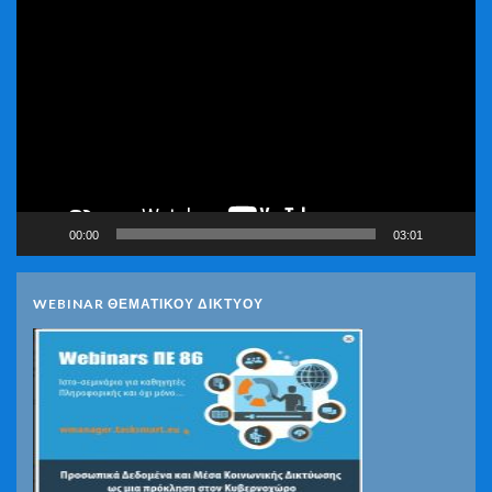
Πρόγραμμα
Αναπαραγωγής
Βίντεο
00:00
03:01
WEBINAR ΘΕΜΑΤΙΚΟΥ ΔΙΚΤΥΟΥ