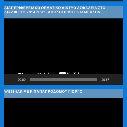
ΔΙΑΠΕΡΙΦΕΡΕΙΑΚΌ ΘΕΜΑΤΙΚΌ ΔΊΚΤΥΟ ΑΣΦΆΛΕΙΑ ΣΤΟ
ΔΙΑΔΊΚΤΥΟ 2014-2021-ΑΠΟΛΟΓΙΣΜΌΣ ΚΑΙ ΜΈΛΛΟΝ
Πρόγραμμα
Αναπαραγωγής
Βίντεο
00:00
20:37
WEBINAR ΜΕ Κ ΠΑΠΑΠΡΟΔΌΜΟΥ ΓΙΏΡΓΟ
Πρόγραμμα
Αναπαραγωγής
Βίντεο