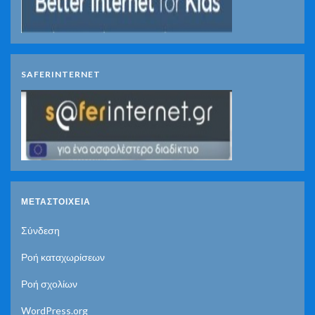
SAFERINTERNET
ΜΕΤΑΣΤΟΙΧΕΊΑ
Σύνδεση
Ροή καταχωρίσεων
Ροή σχολίων
WordPress.org