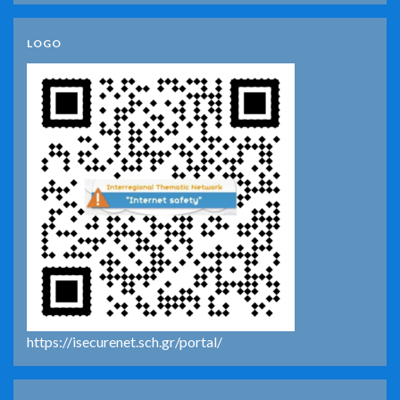
LOGO
https://isecurenet.sch.gr/portal/