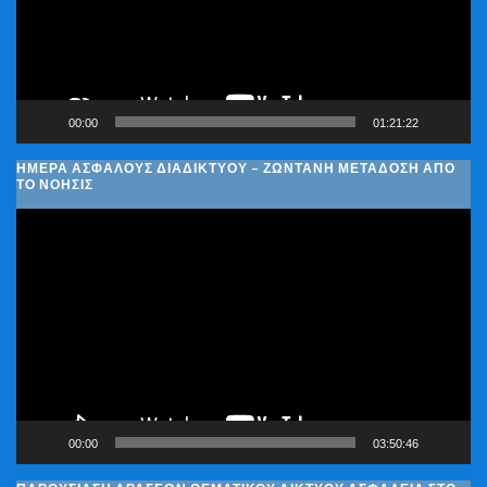
00:00
01:21:22
ΗΜΈΡΑ ΑΣΦΑΛΟΎΣ ΔΙΑΔΙΚΤΎΟΥ – ΖΩΝΤΑΝΉ ΜΕΤΆΔΟΣΗ ΑΠΌ
ΤΟ ΝΟΗΣΙΣ
Πρόγραμμα
Αναπαραγωγής
Βίντεο
00:00
03:50:46