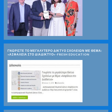
ΓΝΩΡΊΣΤΕ ΤΟ ΜΕΓΑΛΎΤΕΡΟ ΔΊΚΤΥΟ ΣΧΟΛΕΊΩΝ ΜΕ ΘΈΜΑ:
«ΑΣΦΆΛΕΙΑ ΣΤΟ ΔΙΑΔΊΚΤΥΟ»-FRESH EDUCATION