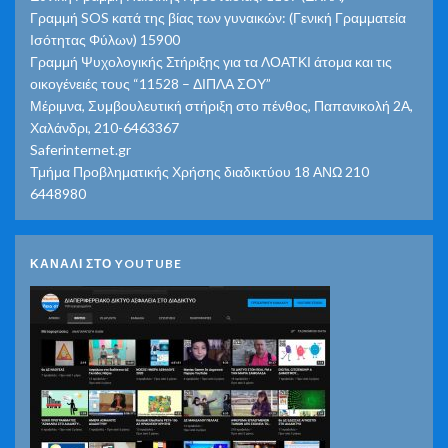
Γραμμή SOS κατά της βίας των γυναικών: (Γενική Γραμματεία
Ισότητας Φύλων) 15900
Γραμμή Ψυχολογικής Στήριξης για τα ΛΟΑΤΚΙ άτομα και τις
οικογένειές τους “11528 – ΔΙΠΛΑ ΣΟΥ”
Μέριμνα, Συμβουλευτική στήριξη στο πένθος, Παπανικολή 2Α,
Χαλάνδρι, 210-6463367
Saferinternet.gr
Τμήμα Προβληματικής Χρήσης διαδικτύου 18 ΑΝΩ 210
6448980
ΚΑΝΑΛΙ ΣΤΟ YOUTUBE