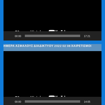
00:00
17:21
ΗΜΈΡΑ ΑΣΦΑΛΟΎΣ ΔΙΑΔΙΚΤΎΟΥ 2022 02 08 ΧΑΙΡΕΤΙΣΜΟΊ
Πρόγραμμα
Αναπαραγωγής
Βίντεο
00:00
14:05