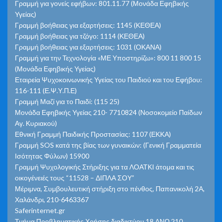
Γραμμή για γονείς εφήβων: 801.11.77 (Μονάδα Εφηβικής
Υγείας)
Γραμμή βοήθειας για εξαρτήσεις: 1145 (ΚΕΘΕΑ)
Γραμμή βοήθειας για τζόγο: 1114 (ΚΕΘΕΑ)
Γραμμή βοήθειας για εξαρτήσεις: 1031 (ΟΚΑΝΑ)
Γραμμή για την Τεχνολογία «ΜΕ Υποστηρίζω»: 800 11 800 15
(Μονάδα Εφηβικής Υγείας)
Εταιρεία Ψυχοκοινωνικής Υγείας του Παιδιού και του Εφήβου:
116-111 (Ε.Ψ.Υ.Π.Ε)
Γραμμή Μαζί για το Παιδί: (115 25)
Μονάδα Εφηβικής Υγείας 210- 7710824 (Νοσοκομείο Παίδων
Αγ. Κυριακού)
Εθνική Γραμμή Παιδικής Προστασίας: 1107 (ΕΚΚΑ)
Γραμμή SOS κατά της βίας των γυναικών: (Γενική Γραμματεία
Ισότητας Φύλων) 15900
Γραμμή Ψυχολογικής Στήριξης για τα ΛΟΑΤΚΙ άτομα και τις
οικογένειές τους “11528 – ΔΙΠΛΑ ΣΟΥ”
Μέριμνα, Συμβουλευτική στήριξη στο πένθος, Παπανικολή 2Α,
Χαλάνδρι, 210-6463367
Saferinternet.gr
Τμήμα Προβληματικής Χρήσης διαδικτύου 18 ΑΝΩ 210