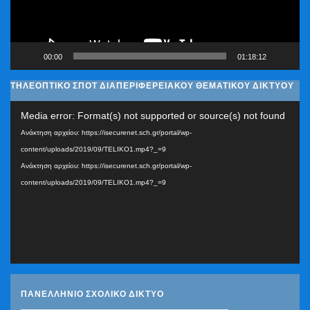
00:00
01:18:12
ΤΗΛΕΟΠΤΙΚΟ ΣΠΟΤ ΔΙΑΠΕΡΙΦΕΡΕΙΑΚΟΥ ΘΕΜΑΤΙΚΟΥ ΔΙΚΤΥΟΥ
Πρόγραμμα
Media error: Format(s) not supported or source(s) not found
Αναπαραγωγής
Ανάκτηση αρχείου: https://isecurenet.sch.gr/portal/wp-
Βίντεο
content/uploads/2019/09/TELIKO1.mp4?_=9
Ανάκτηση αρχείου: https://isecurenet.sch.gr/portal/wp-
content/uploads/2019/09/TELIKO1.mp4?_=9
ΠΑΝΕΛΛΗΝΙΟ ΣΧΟΛΙΚΟ ΔΙΚΤΥΟ