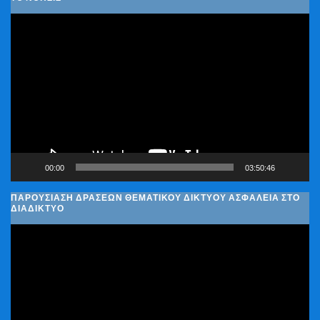
Πρόγραμμα
Αναπαραγωγής
Βίντεο
00:00
03:50:46
ΠΑΡΟΥΣΊΑΣΗ ΔΡΆΣΕΩΝ ΘΕΜΑΤΙΚΟΎ ΔΙΚΤΎΟΥ ΑΣΦΆΛΕΙΑ ΣΤΟ
ΔΙΑΔΊΚΤΥΟ
Πρόγραμμα
Αναπαραγωγής
Βίντεο