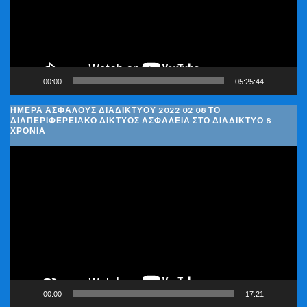
00:00
05:25:44
ΗΜΈΡΑ ΑΣΦΑΛΟΎΣ ΔΙΑΔΙΚΤΎΟΥ 2022 02 08 ΤΟ
ΔΙΑΠΕΡΙΦΕΡΕΙΑΚΌ ΔΊΚΤΥΟΣ ΑΣΦΆΛΕΙΑ ΣΤΟ ΔΙΑΔΊΚΤΥΟ 8
ΧΡΌΝΙΑ
Πρόγραμμα
Αναπαραγωγής
Βίντεο
00:00
17:21