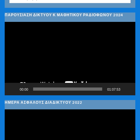
ΠΑΡΟΥΣΙΑΣΗ ΔΙΚΤΥΟΥ Κ ΜΑΘΗΤΙΚΟΥ ΡΑΔΙΟΦΩΝΟΥ 2024
Πρόγραμμα
Αναπαραγωγής
Βίντεο
00:00
01:07:53
ΗΜΕΡΑ ΑΣΦΑΛΟΥΣ ΔΙΑΔΙΚΤΥΟΥ 2022
Πρόγραμμα
Αναπαραγωγής
Βίντεο