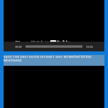
Αναπαραγωγής
Βίντεο
00:00
53:20
SAVE THE DAY! SAFER INTRNET DAY-8Ο ΝΗΠΙΑΓΩΓΕΙΟ
ΝΕΑΠΟΛΗΣ
Πρόγραμμα
Αναπαραγωγής
Βίντεο