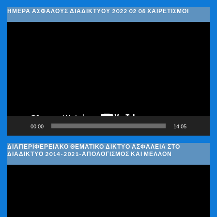
ΗΜΈΡΑ ΑΣΦΑΛΟΎΣ ΔΙΑΔΙΚΤΎΟΥ 2022 02 08 ΧΑΙΡΕΤΙΣΜΟΊ
Πρόγραμμα
Αναπαραγωγής
Βίντεο
00:00
14:05
ΔΙΑΠΕΡΙΦΕΡΕΙΑΚΌ ΘΕΜΑΤΙΚΌ ΔΊΚΤΥΟ ΑΣΦΆΛΕΙΑ ΣΤΟ
ΔΙΑΔΊΚΤΥΟ 2014-2021-ΑΠΟΛΟΓΙΣΜΌΣ ΚΑΙ ΜΈΛΛΟΝ
Πρόγραμμα
Αναπαραγωγής
Βίντεο