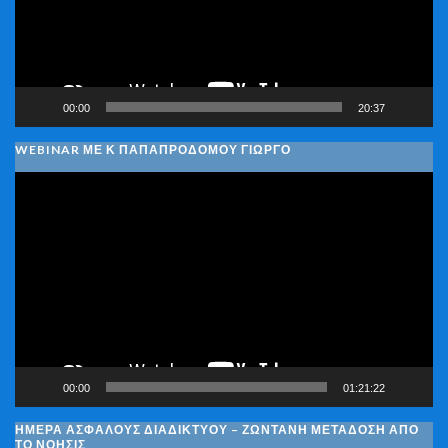
00:00
20:37
WEBINAR ΜΕ Κ ΠΑΠΑΠΡΟΔΌΜΟΥ ΓΙΏΡΓΟ
Πρόγραμμα
Αναπαραγωγής
Βίντεο
00:00
01:21:22
ΗΜΈΡΑ ΑΣΦΑΛΟΎΣ ΔΙΑΔΙΚΤΎΟΥ – ΖΩΝΤΑΝΉ ΜΕΤΆΔΟΣΗ ΑΠΌ
ΤΟ ΝΟΗΣΙΣ