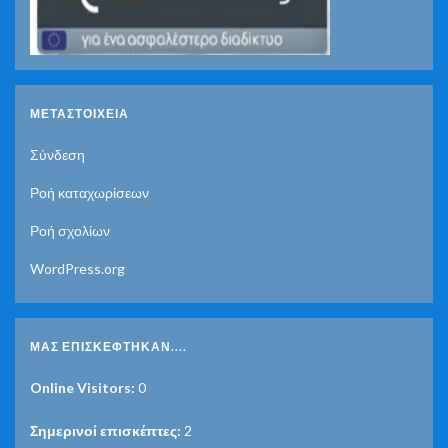
ΜΕΤΑΣΤΟΙΧΕΊΑ
Σύνδεση
Ροή καταχωρίσεων
Ροή σχολίων
WordPress.org
ΜΑΣ ΕΠΙΣΚΈΦΤΗΚΑΝ....
Online Visitors:
0
Σημερινοί επισκέπτες:
2