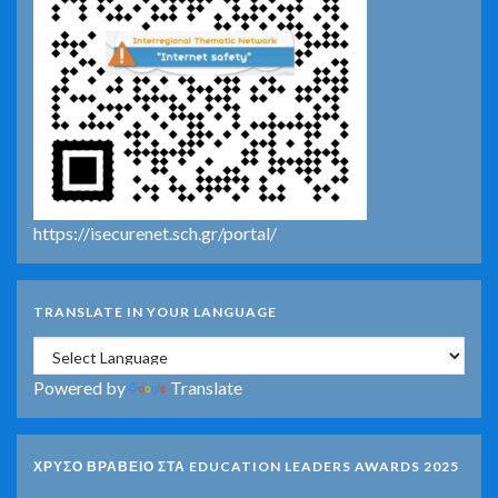
https://isecurenet.sch.gr/portal/
TRANSLATE IN YOUR LANGUAGE
Powered by
Translate
ΧΡΥΣΟ ΒΡΑΒΕΙΟ ΣΤΑ EDUCATION LEADERS AWARDS 2025