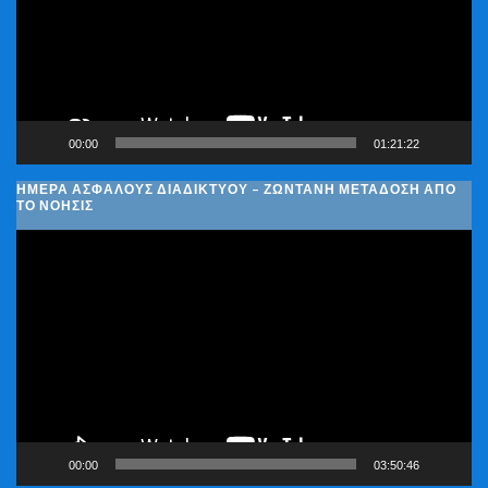
00:00
01:21:22
ΗΜΈΡΑ ΑΣΦΑΛΟΎΣ ΔΙΑΔΙΚΤΎΟΥ – ΖΩΝΤΑΝΉ ΜΕΤΆΔΟΣΗ ΑΠΌ
ΤΟ ΝΟΗΣΙΣ
Πρόγραμμα
Αναπαραγωγής
Βίντεο
00:00
03:50:46