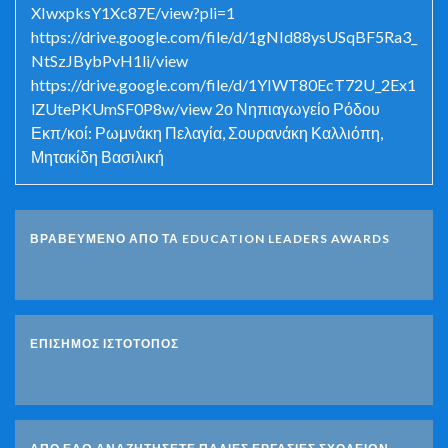
XIwxpksY1Xc87E/view?pli=1
https://drive.google.com/file/d/1gNId88ysUSqBF5Ra3_
NtSzJBybPvH1li/view
https://drive.google.com/file/d/1YIWT80EcT72U_2Ex1
lZUtePKUmSF0P8w/view 2ο Νηπιαγωγείο Ρόδου
Εκπ/κοί: Ρωμνάκη Πελαγία, Σουρανάκη Καλλιόπη,
Μητακίδη Βασιλική
ΒΡΑΒΕΥΜΕΝΟ ΑΠΟ ΤΑ EDUCATION LEADERS AWARDS
ΕΠΙΣΗΜΟΣ ΙΣΤΟΤΟΠΟΣ