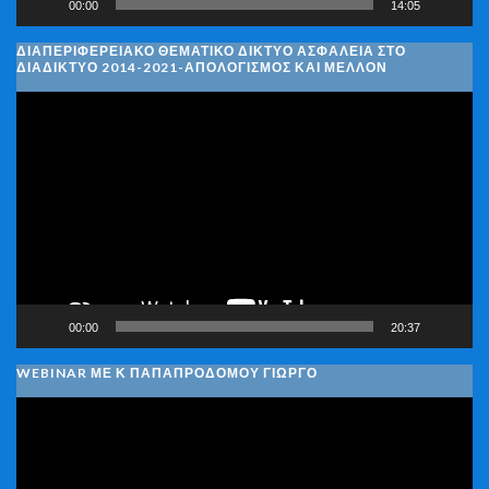
00:00
14:05
ΔΙΑΠΕΡΙΦΕΡΕΙΑΚΌ ΘΕΜΑΤΙΚΌ ΔΊΚΤΥΟ ΑΣΦΆΛΕΙΑ ΣΤΟ
ΔΙΑΔΊΚΤΥΟ 2014-2021-ΑΠΟΛΟΓΙΣΜΌΣ ΚΑΙ ΜΈΛΛΟΝ
Πρόγραμμα
Αναπαραγωγής
Βίντεο
00:00
20:37
WEBINAR ΜΕ Κ ΠΑΠΑΠΡΟΔΌΜΟΥ ΓΙΏΡΓΟ
Πρόγραμμα
Αναπαραγωγής
Βίντεο