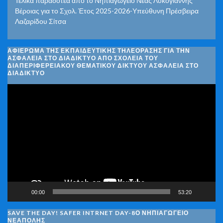
Τελικά παραδοτέα από το Νηπιαγωγείο Νέας Λυκογιάννης
Βέροιας για το Σχολ. Έτος 2025-2026-Υπεύθυνη Πρέσβειρα
Λαζαρίδου Σίτσα
ΑΦΙΈΡΩΜΑ ΤΗΣ ΕΚΠΑΙΔΕΥΤΙΚΉΣ ΤΗΛΕΌΡΑΣΗΣ ΓΙΑ ΤΗΝ
ΑΣΦΆΛΕΙΑ ΣΤΟ ΔΙΑΔΊΚΤΥΟ ΑΠΌ ΣΧΟΛΕΊΑ ΤΟΥ
ΔΙΑΠΕΡΙΦΕΡΕΙΑΚΟΎ ΘΕΜΑΤΙΚΟΎ ΔΙΚΤΎΟΥ ΑΣΦΆΛΕΙΑ ΣΤΟ
ΔΙΑΔΊΚΤΥΟ
Πρόγραμμα
Αναπαραγωγής
Βίντεο
00:00
53:20
SAVE THE DAY! SAFER INTRNET DAY-8Ο ΝΗΠΙΑΓΩΓΕΙΟ
ΝΕΑΠΟΛΗΣ