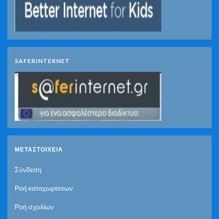
SAFERINTERNET
ΜΕΤΑΣΤΟΙΧΕΊΑ
Σύνδεση
Ροή καταχωρίσεων
Ροή σχολίων