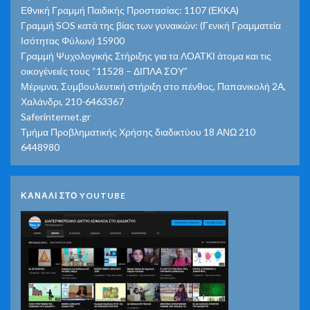
Εθνική Γραμμή Παιδικής Προστασίας: 1107 (ΕΚΚΑ)
Γραμμή SOS κατά της βίας των γυναικών: (Γενική Γραμματεία
Ισότητας Φύλων) 15900
Γραμμή Ψυχολογικής Στήριξης για τα ΛΟΑΤΚΙ άτομα και τις
οικογένειές τους “11528 – ΔΙΠΛΑ ΣΟΥ”
Μέριμνα, Συμβουλευτική στήριξη στο πένθος, Παπανικολή 2Α,
Χαλάνδρι, 210-6463367
Saferinternet.gr
Τμήμα Προβληματικής Χρήσης διαδικτύου 18 ΑΝΩ 210
6448980
ΚΑΝΑΛΙ ΣΤΟ YOUTUBE