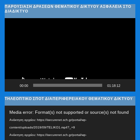
ΠΑΡΟΥΣΊΑΣΗ ΔΡΆΣΕΩΝ ΘΕΜΑΤΙΚΟΎ ΔΙΚΤΎΟΥ ΑΣΦΆΛΕΙΑ ΣΤΟ
ΔΙΑΔΊΚΤΥΟ
Πρόγραμμα
Αναπαραγωγής
Βίντεο
00:00
01:18:12
ΤΗΛΕΟΠΤΙΚΟ ΣΠΟΤ ΔΙΑΠΕΡΙΦΕΡΕΙΑΚΟΥ ΘΕΜΑΤΙΚΟΥ ΔΙΚΤΥΟΥ
Πρόγραμμα
Media error: Format(s) not supported or source(s) not found
Αναπαραγωγής
Ανάκτηση αρχείου: https://isecurenet.sch.gr/portal/wp-
Βίντεο
content/uploads/2019/09/TELIKO1.mp4?_=9
Ανάκτηση αρχείου: https://isecurenet.sch.gr/portal/wp-