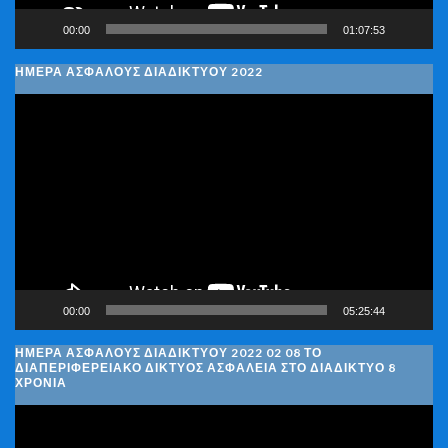
00:00
01:07:53
ΗΜΕΡΑ ΑΣΦΑΛΟΥΣ ΔΙΑΔΙΚΤΥΟΥ 2022
Πρόγραμμα
Αναπαραγωγής
Βίντεο
00:00
05:25:44
ΗΜΈΡΑ ΑΣΦΑΛΟΎΣ ΔΙΑΔΙΚΤΎΟΥ 2022 02 08 ΤΟ
ΔΙΑΠΕΡΙΦΕΡΕΙΑΚΌ ΔΊΚΤΥΟΣ ΑΣΦΆΛΕΙΑ ΣΤΟ ΔΙΑΔΊΚΤΥΟ 8
ΧΡΌΝΙΑ
Πρόγραμμα
Αναπαραγωγής