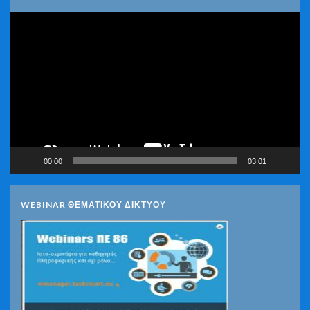
Πρόγραμμα
Αναπαραγωγής
Βίντεο
00:00
03:01
WEBINAR ΘΕΜΑΤΙΚΟΥ ΔΙΚΤΥΟΥ