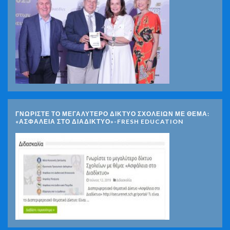
ΓΝΩΡΊΣΤΕ ΤΟ ΜΕΓΑΛΎΤΕΡΟ ΔΊΚΤΥΟ ΣΧΟΛΕΊΩΝ ΜΕ ΘΈΜΑ:
«ΑΣΦΆΛΕΙΑ ΣΤΟ ΔΙΑΔΊΚΤΥΟ»-FRESH EDUCATION