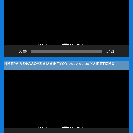
Βίντεο
00:00
17:21
ΗΜΈΡΑ ΑΣΦΑΛΟΎΣ ΔΙΑΔΙΚΤΎΟΥ 2022 02 08 ΧΑΙΡΕΤΙΣΜΟΊ
Πρόγραμμα
Αναπαραγωγής
Βίντεο