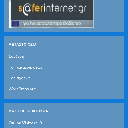
ΜΕΤΑΣΤΟΙΧΕΊΑ
Σύνδεση
Ροή καταχωρίσεων
Ροή σχολίων
WordPress.org
ΜΑΣ ΕΠΙΣΚΈΦΤΗΚΑΝ....
Online Visitors:
0