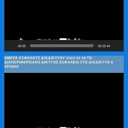
Βίντεο
00:00
05:25:44
ΗΜΈΡΑ ΑΣΦΑΛΟΎΣ ΔΙΑΔΙΚΤΎΟΥ 2022 02 08 ΤΟ
ΔΙΑΠΕΡΙΦΕΡΕΙΑΚΌ ΔΊΚΤΥΟΣ ΑΣΦΆΛΕΙΑ ΣΤΟ ΔΙΑΔΊΚΤΥΟ 8
ΧΡΌΝΙΑ
Πρόγραμμα
Αναπαραγωγής
Βίντεο