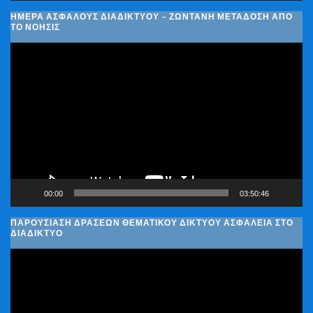
ΗΜΈΡΑ ΑΣΦΑΛΟΎΣ ΔΙΑΔΙΚΤΎΟΥ – ΖΩΝΤΑΝΉ ΜΕΤΆΔΟΣΗ ΑΠΌ
ΤΟ ΝΟΗΣΙΣ
Πρόγραμμα
Αναπαραγωγής
Βίντεο
00:00
03:50:46
ΠΑΡΟΥΣΊΑΣΗ ΔΡΆΣΕΩΝ ΘΕΜΑΤΙΚΟΎ ΔΙΚΤΎΟΥ ΑΣΦΆΛΕΙΑ ΣΤΟ
ΔΙΑΔΊΚΤΥΟ
Πρόγραμμα
Αναπαραγωγής
Βίντεο