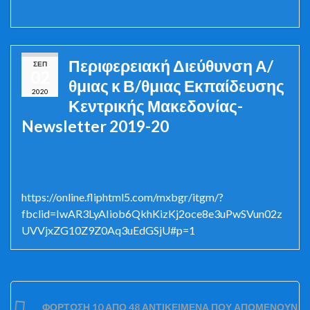
Περιφερειακή Διεύθυνση Α/
ΣΕΠ
02
θμιας κ Β/θμιας Εκπαίδευσης
2020
Κεντρικής Μακεδονίας-
Newsletter 2019-20
https://online.fliphtml5.com/mxbgr/itgm/?
fbclid=IwAR3LyAIiob6QkhKizKj2oce8e3uPwSVun02z
UVVjxZG10Z9Z0Aq3uEdGSjU#p=1
ΦΌΡΤΩΣΗ 10 ΑΠΌ 48 ΑΝΤΙΚΕΊΜΕΝΑ ΠΟΥ ΑΠΟΜΈΝΟΥΝ