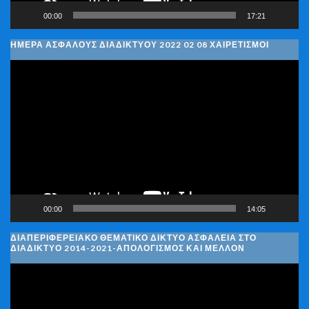
00:00
17:21
ΗΜΈΡΑ ΑΣΦΑΛΟΎΣ ΔΙΑΔΙΚΤΎΟΥ 2022 02 08 ΧΑΙΡΕΤΙΣΜΟΊ
Πρόγραμμα
Αναπαραγωγής
Βίντεο
00:00
14:05
ΔΙΑΠΕΡΙΦΕΡΕΙΑΚΌ ΘΕΜΑΤΙΚΌ ΔΊΚΤΥΟ ΑΣΦΆΛΕΙΑ ΣΤΟ
ΔΙΑΔΊΚΤΥΟ 2014-2021-ΑΠΟΛΟΓΙΣΜΌΣ ΚΑΙ ΜΈΛΛΟΝ
Πρόγραμμα
Αναπαραγωγής
Βίντεο