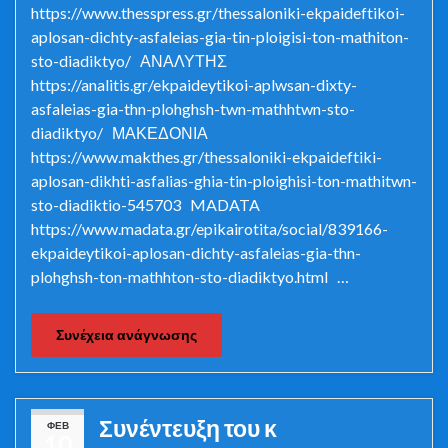
https://www.thesspress.gr/thessaloniki-ekpaideftikoi-
aplosan-dichty-asfaleias-gia-tin-ploigisi-ton-mathiton-
sto-diadiktyo/ ΑΝΑΛΥΤΗΣ
https://analitis.gr/ekpaideytikoi-aplwsan-dixty-
asfaleias-gia-thn-plohghsh-twn-mathhtwn-sto-
diadiktyo/ ΜΑΚΕΔΟΝΙΑ
https://www.makthes.gr/thessaloniki-ekpaideftiki-
aplosan-dikhti-asfalias-ghia-tin-ploighisi-ton-mathitwn-
sto-diadiktio-545703 MADATA
https://www.madata.gr/epikairotita/social/839166-
ekpaideytikoi-aplosan-dichty-asfaleias-gia-thn-
plohghsh-ton-mathhton-sto-diadiktyo.html …
Συνέχεια ανάγνωσης
Συνέντευξη του κ
ΦΕΒ
10