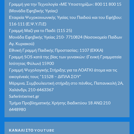
Γραμμή για την Τεχνολογία «ΜΕ Υποστηρίζω»: 800 11 800 15
(Μονάδα Εφηβικής Υγείας)
Εταιρεία Ψυχοκοινωνικής Υγείας του Παιδιού και του Εφήβου:
116-111 (Ε.Ψ.Υ.Π.Ε)
Γραμμή Μαζί για το Παιδί: (115 25)
Μονάδα Εφηβικής Υγείας 210- 7710824 (Νοσοκομείο Παίδων
Αγ. Κυριακού)
Εθνική Γραμμή Παιδικής Προστασίας: 1107 (ΕΚΚΑ)
Γραμμή SOS κατά της βίας των γυναικών: (Γενική Γραμματεία
Ισότητας Φύλων) 15900
Γραμμή Ψυχολογικής Στήριξης για τα ΛΟΑΤΚΙ άτομα και τις
οικογένειές τους “11528 – ΔΙΠΛΑ ΣΟΥ”
Μέριμνα, Συμβουλευτική στήριξη στο πένθος, Παπανικολή 2Α,
Χαλάνδρι, 210-6463367
Saferinternet.gr
Τμήμα Προβληματικής Χρήσης διαδικτύου 18 ΑΝΩ 210
6448980
ΚΑΝΑΛΙ ΣΤΟ YOUTUBE