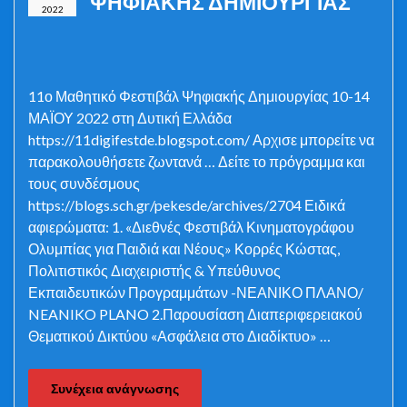
ΨΗΦΙΑΚΗΣ ΔΗΜΙΟΥΡΓΙΑΣ
2022
11ο Μαθητικό Φεστιβάλ Ψηφιακής Δημιουργίας 10-14
ΜΑΪΟΥ 2022 στη Δυτική Ελλάδα
https://11digifestde.blogspot.com/ Αρχισε μπορείτε να
παρακολουθήσετε ζωντανά … Δείτε το πρόγραμμα και
τους συνδέσμους
https://blogs.sch.gr/pekesde/archives/2704 Ειδικά
αφιερώματα: 1. «Διεθνές Φεστιβάλ Κινηματογράφου
Ολυμπίας για Παιδιά και Νέους» Κορρές Κώστας,
Πολιτιστικός Διαχειριστής & Υπεύθυνος
Εκπαιδευτικών Προγραμμάτων -ΝΕΑΝΙΚΟ ΠΛΑΝΟ/
NEANIKO PLANO 2.Παρουσίαση Διαπεριφερειακού
Θεματικού Δικτύου «Ασφάλεια στο Διαδίκτυο» …
Συνέχεια ανάγνωσης