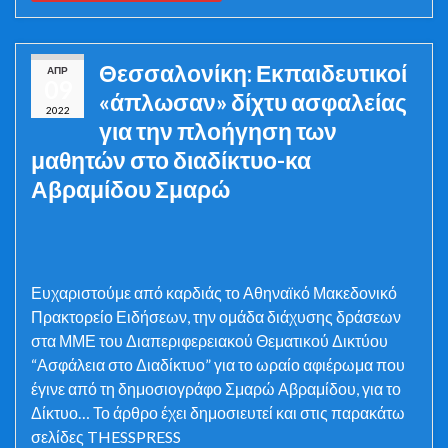
Θεσσαλονίκη: Εκπαιδευτικοί
ΑΠΡ
09
«άπλωσαν» δίχτυ ασφαλείας
2022
για την πλοήγηση των
μαθητών στο διαδίκτυο-κα
Αβραμίδου Σμαρώ
Ευχαριστούμε από καρδιάς το Αθηναϊκό Μακεδονικό
Πρακτορείο Ειδήσεων, την ομάδα διάχυσης δράσεων
στα ΜΜΕ του Διαπεριφερειακού Θεματικού Δικτύου
“Ασφάλεια στο Διαδίκτυο” για το ωραίο αφιέρωμα που
έγινε από τη δημοσιογράφο Σμαρώ Αβραμίδου, για το
Δίκτυο… Το άρθρο έχει δημοσιευτεί και στις παρακάτω
σελίδες THESSPRESS