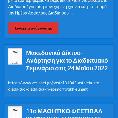
με το Διαπεριφερειακό Θεματικό Δίκτυο “Ασφάλεια στο
Διαδίκτυο” για τρίτη συνεχόμενη χρονιά και με αφορμή
την Ημέρα Ασφαλούς Διαδικτύου …
Συνέχεια ανάγνωσης
Μακεδονικό Δίκτυο-
ΜΆΙ
18
Ανάρτηση για το Διαδικτυακό
2022
Σεμινάριο στις 24 Μαϊου 2022
https://www.verianet.gr/post/101342-asfaleia-sto-
diadiktuo-diadiktuakh-epimorfotikh-sunant
11ο ΜΑΘΗΤΙΚΟ ΦΕΣΤΙΒΑΛ
ΜΆΙ
11