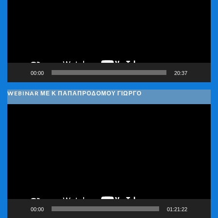
00:00
20:37
WEBINAR ΜΕ Κ ΠΑΠΑΠΡΟΔΌΜΟΥ ΓΙΏΡΓΟ
Πρόγραμμα
Αναπαραγωγής
Βίντεο
00:00
01:21:22