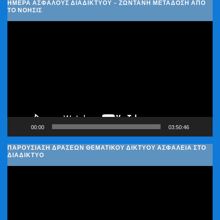
ΗΜΈΡΑ ΑΣΦΑΛΟΎΣ ΔΙΑΔΙΚΤΎΟΥ – ΖΩΝΤΑΝΉ ΜΕΤΆΔΟΣΗ ΑΠΌ
ΤΟ ΝΟΗΣΙΣ
Πρόγραμμα
Αναπαραγωγής
Βίντεο
00:00
03:50:46
ΠΑΡΟΥΣΊΑΣΗ ΔΡΆΣΕΩΝ ΘΕΜΑΤΙΚΟΎ ΔΙΚΤΎΟΥ ΑΣΦΆΛΕΙΑ ΣΤΟ
ΔΙΑΔΊΚΤΥΟ
Πρόγραμμα
Αναπαραγωγής
Βίντεο