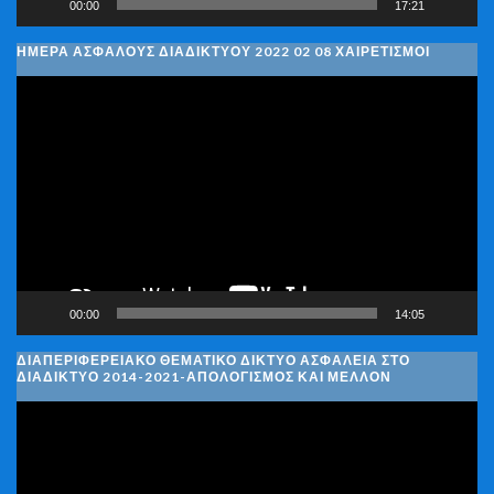
00:00
17:21
ΗΜΈΡΑ ΑΣΦΑΛΟΎΣ ΔΙΑΔΙΚΤΎΟΥ 2022 02 08 ΧΑΙΡΕΤΙΣΜΟΊ
Πρόγραμμα
Αναπαραγωγής
Βίντεο
00:00
14:05
ΔΙΑΠΕΡΙΦΕΡΕΙΑΚΌ ΘΕΜΑΤΙΚΌ ΔΊΚΤΥΟ ΑΣΦΆΛΕΙΑ ΣΤΟ
ΔΙΑΔΊΚΤΥΟ 2014-2021-ΑΠΟΛΟΓΙΣΜΌΣ ΚΑΙ ΜΈΛΛΟΝ
Πρόγραμμα
Αναπαραγωγής
Βίντεο