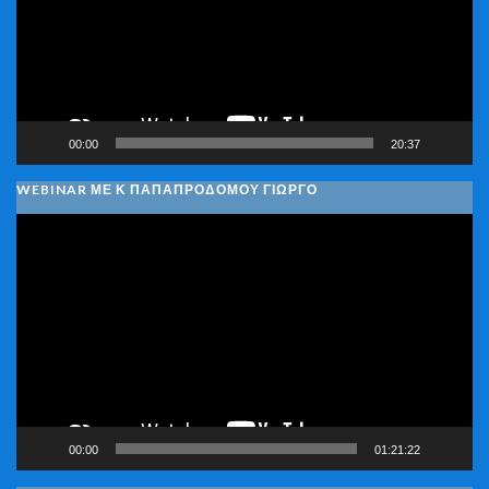
00:00
20:37
WEBINAR ΜΕ Κ ΠΑΠΑΠΡΟΔΌΜΟΥ ΓΙΏΡΓΟ
Πρόγραμμα
Αναπαραγωγής
Βίντεο
00:00
01:21:22