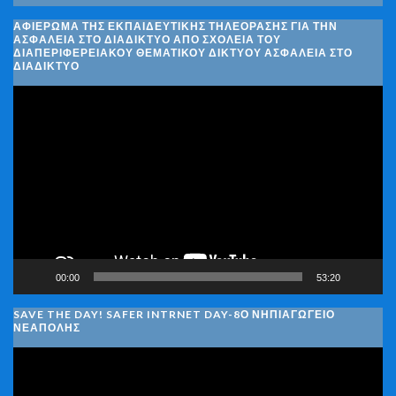
ΑΦΙΈΡΩΜΑ ΤΗΣ ΕΚΠΑΙΔΕΥΤΙΚΉΣ ΤΗΛΕΌΡΑΣΗΣ ΓΙΑ ΤΗΝ
ΑΣΦΆΛΕΙΑ ΣΤΟ ΔΙΑΔΊΚΤΥΟ ΑΠΌ ΣΧΟΛΕΊΑ ΤΟΥ
ΔΙΑΠΕΡΙΦΕΡΕΙΑΚΟΎ ΘΕΜΑΤΙΚΟΎ ΔΙΚΤΎΟΥ ΑΣΦΆΛΕΙΑ ΣΤΟ
ΔΙΑΔΊΚΤΥΟ
Πρόγραμμα
Αναπαραγωγής
Βίντεο
00:00
53:20
SAVE THE DAY! SAFER INTRNET DAY-8Ο ΝΗΠΙΑΓΩΓΕΙΟ
ΝΕΑΠΟΛΗΣ
Πρόγραμμα
Αναπαραγωγής