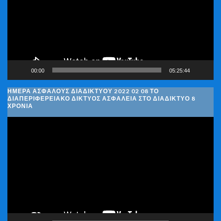
00:00
05:25:44
ΗΜΈΡΑ ΑΣΦΑΛΟΎΣ ΔΙΑΔΙΚΤΎΟΥ 2022 02 08 ΤΟ
ΔΙΑΠΕΡΙΦΕΡΕΙΑΚΌ ΔΊΚΤΥΟΣ ΑΣΦΆΛΕΙΑ ΣΤΟ ΔΙΑΔΊΚΤΥΟ 8
ΧΡΌΝΙΑ
Πρόγραμμα
Αναπαραγωγής
Βίντεο