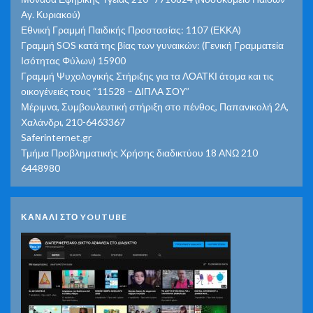
Αγ. Κυριακού)
Εθνική Γραμμή Παιδικής Προστασίας: 1107 (ΕΚΚΑ)
Γραμμή SOS κατά της βίας των γυναικών: (Γενική Γραμματεία
Ισότητας Φύλων) 15900
Γραμμή Ψυχολογικής Στήριξης για τα ΛΟΑΤΚΙ άτομα και τις
οικογένειές τους “11528 – ΔΙΠΛΑ ΣΟΥ”
Μέριμνα, Συμβουλευτική στήριξη στο πένθος, Παπανικολή 2Α,
Χαλάνδρι, 210-6463367
Saferinternet.gr
Τμήμα Προβληματικής Χρήσης διαδικτύου 18 ΑΝΩ 210
6448980
ΚΑΝΑΛΙ ΣΤΟ YOUTUBE