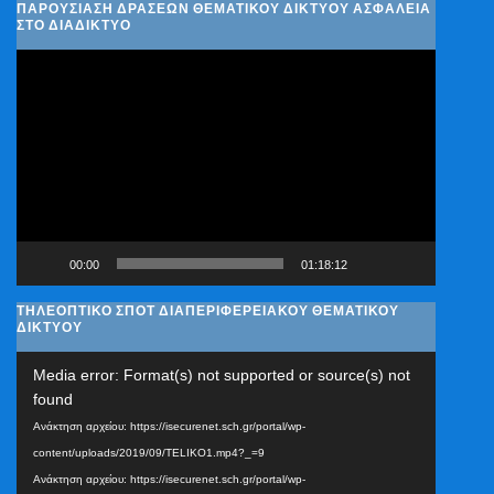
ΠΑΡΟΥΣΊΑΣΗ ΔΡΆΣΕΩΝ ΘΕΜΑΤΙΚΟΎ ΔΙΚΤΎΟΥ ΑΣΦΆΛΕΙΑ
ΣΤΟ ΔΙΑΔΊΚΤΥΟ
Πρόγραμμα
Αναπαραγωγής
Βίντεο
00:00
01:18:12
ΤΗΛΕΟΠΤΙΚΟ ΣΠΟΤ ΔΙΑΠΕΡΙΦΕΡΕΙΑΚΟΥ ΘΕΜΑΤΙΚΟΥ
ΔΙΚΤΥΟΥ
Πρόγραμμα
Media error: Format(s) not supported or source(s) not
Αναπαραγωγής
found
Βίντεο
Ανάκτηση αρχείου: https://isecurenet.sch.gr/portal/wp-
content/uploads/2019/09/TELIKO1.mp4?_=9
Ανάκτηση αρχείου: https://isecurenet.sch.gr/portal/wp-