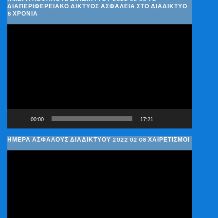
ΔΙΑΠΕΡΙΦΕΡΕΙΑΚΌ ΔΊΚΤΥΟΣ ΑΣΦΆΛΕΙΑ ΣΤΟ ΔΙΑΔΊΚΤΥΟ
8 ΧΡΌΝΙΑ
Πρόγραμμα
Αναπαραγωγής
Βίντεο
00:00
17:21
ΗΜΈΡΑ ΑΣΦΑΛΟΎΣ ΔΙΑΔΙΚΤΎΟΥ 2022 02 08 ΧΑΙΡΕΤΙΣΜΟΊ
Πρόγραμμα
Αναπαραγωγής
Βίντεο