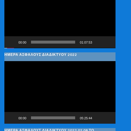
Βίντεο
00:00
01:07:53
ΗΜΕΡΑ ΑΣΦΑΛΟΥΣ ΔΙΑΔΙΚΤΥΟΥ 2022
Πρόγραμμα
Αναπαραγωγής
Βίντεο
00:00
05:25:44
ΗΜΈΡΑ ΑΣΦΑΛΟΎΣ ΔΙΑΔΙΚΤΎΟΥ 2022 02 08 ΤΟ