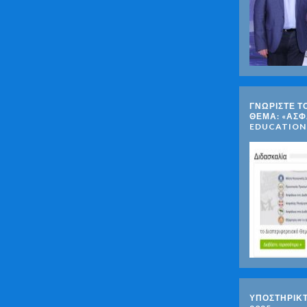
ΓΝΩΡΊΣΤΕ Τ
ΘΈΜΑ: «ΑΣΦ
EDUCATION
ΥΠΟΣΤΗΡΙΚ