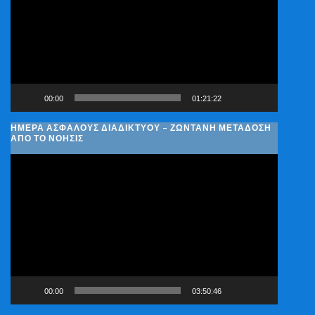
Βίντεο
00:00
01:21:22
ΗΜΈΡΑ ΑΣΦΑΛΟΎΣ ΔΙΑΔΙΚΤΎΟΥ – ΖΩΝΤΑΝΉ ΜΕΤΆΔΟΣΗ
ΑΠΌ ΤΟ ΝΟΗΣΙΣ
Πρόγραμμα
Αναπαραγωγής
Βίντεο
00:00
03:50:46