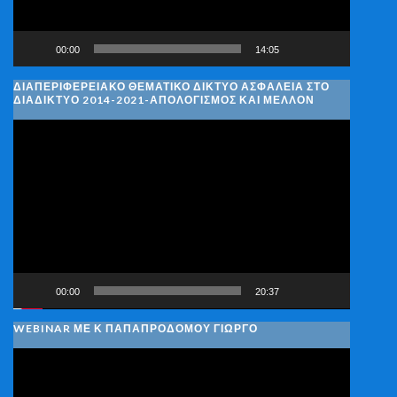
00:00
14:05
ΔΙΑΠΕΡΙΦΕΡΕΙΑΚΌ ΘΕΜΑΤΙΚΌ ΔΊΚΤΥΟ ΑΣΦΆΛΕΙΑ ΣΤΟ
ΔΙΑΔΊΚΤΥΟ 2014-2021-ΑΠΟΛΟΓΙΣΜΌΣ ΚΑΙ ΜΈΛΛΟΝ
Πρόγραμμα
Αναπαραγωγής
Βίντεο
00:00
20:37
WEBINAR ΜΕ Κ ΠΑΠΑΠΡΟΔΌΜΟΥ ΓΙΏΡΓΟ
Πρόγραμμα
Αναπαραγωγής