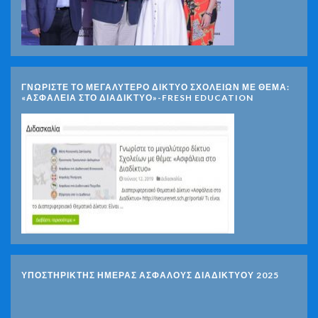
ΓΝΩΡΊΣΤΕ ΤΟ ΜΕΓΑΛΎΤΕΡΟ ΔΊΚΤΥΟ ΣΧΟΛΕΊΩΝ ΜΕ ΘΈΜΑ:
«ΑΣΦΆΛΕΙΑ ΣΤΟ ΔΙΑΔΊΚΤΥΟ»-FRESH EDUCATION
ΥΠΟΣΤΗΡΙΚΤΗΣ ΗΜΕΡΑΣ ΑΣΦΑΛΟΥΣ ΔΙΑΔΙΚΤΥΟΥ 2025