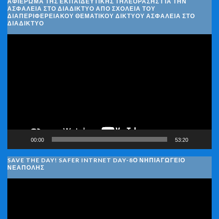
ΑΦΙΈΡΩΜΑ ΤΗΣ ΕΚΠΑΙΔΕΥΤΙΚΉΣ ΤΗΛΕΌΡΑΣΗΣ ΓΙΑ ΤΗΝ
ΑΣΦΆΛΕΙΑ ΣΤΟ ΔΙΑΔΊΚΤΥΟ ΑΠΌ ΣΧΟΛΕΊΑ ΤΟΥ
ΔΙΑΠΕΡΙΦΕΡΕΙΑΚΟΎ ΘΕΜΑΤΙΚΟΎ ΔΙΚΤΎΟΥ ΑΣΦΆΛΕΙΑ ΣΤΟ
ΔΙΑΔΊΚΤΥΟ
Πρόγραμμα
Αναπαραγωγής
Βίντεο
00:00
53:20
SAVE THE DAY! SAFER INTRNET DAY-8Ο ΝΗΠΙΑΓΩΓΕΙΟ
ΝΕΑΠΟΛΗΣ
Πρόγραμμα
Αναπαραγωγής
Βίντεο