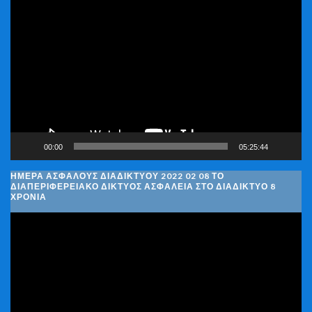
Πρόγραμμα
Αναπαραγωγής
Βίντεο
00:00
05:25:44
ΗΜΈΡΑ ΑΣΦΑΛΟΎΣ ΔΙΑΔΙΚΤΎΟΥ 2022 02 08 ΤΟ
ΔΙΑΠΕΡΙΦΕΡΕΙΑΚΌ ΔΊΚΤΥΟΣ ΑΣΦΆΛΕΙΑ ΣΤΟ ΔΙΑΔΊΚΤΥΟ 8
ΧΡΌΝΙΑ
Πρόγραμμα
Αναπαραγωγής
Βίντεο