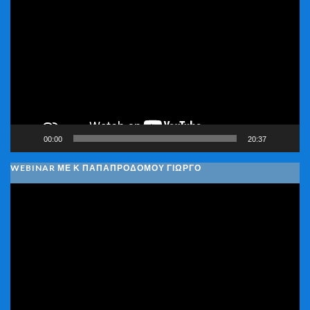
Αναπαραγωγής
Βίντεο
00:00
20:37
WEBINAR ΜΕ Κ ΠΑΠΑΠΡΟΔΌΜΟΥ ΓΙΏΡΓΟ
Πρόγραμμα
Αναπαραγωγής
Βίντεο