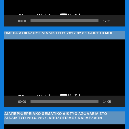
00:00
17:21
ΗΜΈΡΑ ΑΣΦΑΛΟΎΣ ΔΙΑΔΙΚΤΎΟΥ 2022 02 08 ΧΑΙΡΕΤΙΣΜΟΊ
Πρόγραμμα
Αναπαραγωγής
Βίντεο
00:00
14:05
ΔΙΑΠΕΡΙΦΕΡΕΙΑΚΌ ΘΕΜΑΤΙΚΌ ΔΊΚΤΥΟ ΑΣΦΆΛΕΙΑ ΣΤΟ
ΔΙΑΔΊΚΤΥΟ 2014-2021-ΑΠΟΛΟΓΙΣΜΌΣ ΚΑΙ ΜΈΛΛΟΝ
Πρόγραμμα