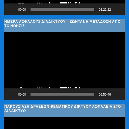
00:00
01:21:22
ΗΜΈΡΑ ΑΣΦΑΛΟΎΣ ΔΙΑΔΙΚΤΎΟΥ – ΖΩΝΤΑΝΉ ΜΕΤΆΔΟΣΗ ΑΠΌ
ΤΟ ΝΟΗΣΙΣ
Πρόγραμμα
Αναπαραγωγής
Βίντεο
00:00
03:50:46
ΠΑΡΟΥΣΊΑΣΗ ΔΡΆΣΕΩΝ ΘΕΜΑΤΙΚΟΎ ΔΙΚΤΎΟΥ ΑΣΦΆΛΕΙΑ ΣΤΟ
ΔΙΑΔΊΚΤΥΟ
Πρόγραμμα
Αναπαραγωγής