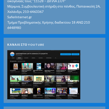
οικογένειές τους “11528 – ΔΙΠΛΑ ΣΟΥ”
Μέριμνα, Συμβουλευτική στήριξη στο πένθος, Παπανικολή 2Α,
Χαλάνδρι, 210-6463367
Saferinternet.gr
Τμήμα Προβληματικής Χρήσης διαδικτύου 18 ΑΝΩ 210
6448980
ΚΑΝΑΛΙ ΣΤΟ YOUTUBE