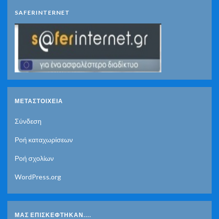
SAFERINTERNET
ΜΕΤΑΣΤΟΙΧΕΊΑ
Σύνδεση
Ροή καταχωρίσεων
Ροή σχολίων
WordPress.org
ΜΑΣ ΕΠΙΣΚΈΦΤΗΚΑΝ....