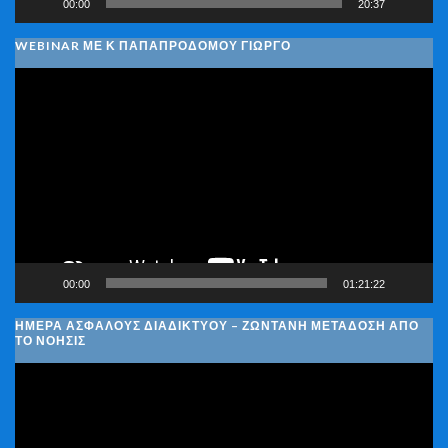
00:00
20:37
WEBINAR ΜΕ Κ ΠΑΠΑΠΡΟΔΌΜΟΥ ΓΙΏΡΓΟ
Πρόγραμμα
Αναπαραγωγής
Βίντεο
00:00
01:21:22
ΗΜΈΡΑ ΑΣΦΑΛΟΎΣ ΔΙΑΔΙΚΤΎΟΥ – ΖΩΝΤΑΝΉ ΜΕΤΆΔΟΣΗ ΑΠΌ
ΤΟ ΝΟΗΣΙΣ
Πρόγραμμα
Αναπαραγωγής
Βίντεο