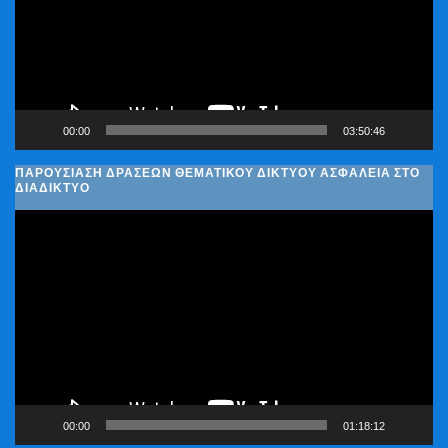
00:00
03:50:46
ΠΑΡΟΥΣΊΑΣΗ ΔΡΆΣΕΩΝ ΘΕΜΑΤΙΚΟΎ ΔΙΚΤΎΟΥ ΑΣΦΆΛΕΙΑ ΣΤΟ
ΔΙΑΔΊΚΤΥΟ
Πρόγραμμα
Αναπαραγωγής
Βίντεο
00:00
01:18:12