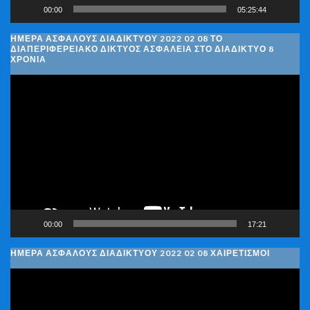
00:00
05:25:44
ΗΜΈΡΑ ΑΣΦΑΛΟΎΣ ΔΙΑΔΙΚΤΎΟΥ 2022 02 08 ΤΟ
ΔΙΑΠΕΡΙΦΕΡΕΙΑΚΌ ΔΊΚΤΥΟΣ ΑΣΦΆΛΕΙΑ ΣΤΟ ΔΙΑΔΊΚΤΥΟ 8
ΧΡΌΝΙΑ
Πρόγραμμα
Αναπαραγωγής
Βίντεο
00:00
17:21
ΗΜΈΡΑ ΑΣΦΑΛΟΎΣ ΔΙΑΔΙΚΤΎΟΥ 2022 02 08 ΧΑΙΡΕΤΙΣΜΟΊ
Πρόγραμμα
Αναπαραγωγής
Βίντεο