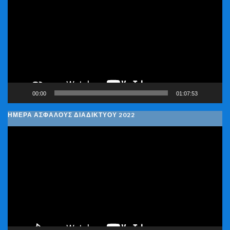
Αναπαραγωγής
Βίντεο
00:00
01:07:53
ΗΜΕΡΑ ΑΣΦΑΛΟΥΣ ΔΙΑΔΙΚΤΥΟΥ 2022
Πρόγραμμα
Αναπαραγωγής
Βίντεο