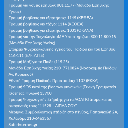
Γραμμή για γονείς εφήβων: 801.11.77 (Μονάδα Εφηβικής
Υγείας)
Γραμμή βοήθειας για εξαρτήσεις: 1145 (ΚΕΘΕΑ)
Γραμμή βοήθειας για τζόγο: 1114 (ΚΕΘΕΑ)
Γραμμή βοήθειας για εξαρτήσεις: 1031 (ΟΚΑΝΑ)
Γραμμή για την Τεχνολογία «ΜΕ Υποστηρίζω»: 800 11 800 15
(Μονάδα Εφηβικής Υγείας)
Εταιρεία Ψυχοκοινωνικής Υγείας του Παιδιού και του Εφήβου:
116-111 (Ε.Ψ.Υ.Π.Ε)
Γραμμή Μαζί για το Παιδί: (115 25)
Μονάδα Εφηβικής Υγείας 210- 7710824 (Νοσοκομείο Παίδων
Αγ. Κυριακού)
Εθνική Γραμμή Παιδικής Προστασίας: 1107 (ΕΚΚΑ)
Γραμμή SOS κατά της βίας των γυναικών: (Γενική Γραμματεία
Ισότητας Φύλων) 15900
Γραμμή Ψυχολογικής Στήριξης για τα ΛΟΑΤΚΙ άτομα και τις
οικογένειές τους “11528 – ΔΙΠΛΑ ΣΟΥ”
Μέριμνα, Συμβουλευτική στήριξη στο πένθος, Παπανικολή 2Α,
Χαλάνδρι, 210-6463367
Saferinternet.gr