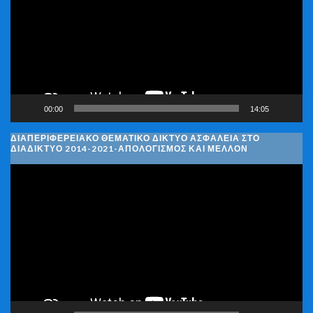
00:00
14:05
ΔΙΑΠΕΡΙΦΕΡΕΙΑΚΌ ΘΕΜΑΤΙΚΌ ΔΊΚΤΥΟ ΑΣΦΆΛΕΙΑ ΣΤΟ
ΔΙΑΔΊΚΤΥΟ 2014-2021-ΑΠΟΛΟΓΙΣΜΌΣ ΚΑΙ ΜΈΛΛΟΝ
Πρόγραμμα
Αναπαραγωγής
Βίντεο