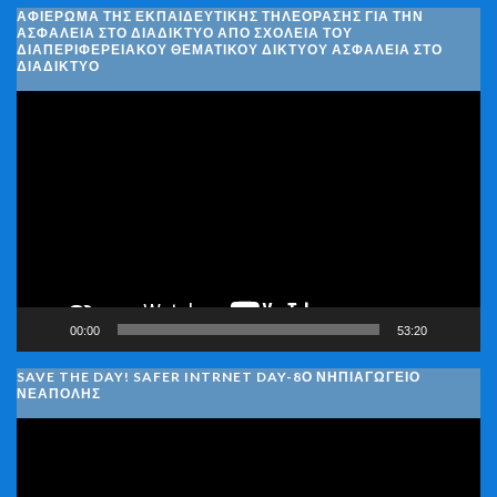
ΑΦΙΈΡΩΜΑ ΤΗΣ ΕΚΠΑΙΔΕΥΤΙΚΉΣ ΤΗΛΕΌΡΑΣΗΣ ΓΙΑ ΤΗΝ
ΑΣΦΆΛΕΙΑ ΣΤΟ ΔΙΑΔΊΚΤΥΟ ΑΠΌ ΣΧΟΛΕΊΑ ΤΟΥ
ΔΙΑΠΕΡΙΦΕΡΕΙΑΚΟΎ ΘΕΜΑΤΙΚΟΎ ΔΙΚΤΎΟΥ ΑΣΦΆΛΕΙΑ ΣΤΟ
ΔΙΑΔΊΚΤΥΟ
Πρόγραμμα
Αναπαραγωγής
Βίντεο
00:00
53:20
SAVE THE DAY! SAFER INTRNET DAY-8Ο ΝΗΠΙΑΓΩΓΕΙΟ
ΝΕΑΠΟΛΗΣ
Πρόγραμμα
Αναπαραγωγής
Βίντεο