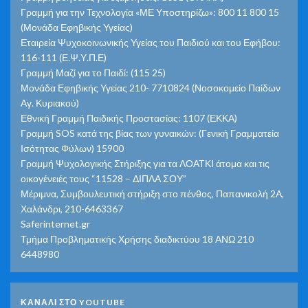
Γραμμή για την Τεχνολογία «ΜΕ Υποστηρίζω»: 800 11 800 15
(Μονάδα Εφηβικής Υγείας)
Εταιρεία Ψυχοκοινωνικής Υγείας του Παιδιού και του Εφήβου:
116-111 (Ε.Ψ.Υ.Π.Ε)
Γραμμή Μαζί για το Παιδί: (115 25)
Μονάδα Εφηβικής Υγείας 210- 7710824 (Νοσοκομείο Παίδων
Αγ. Κυριακού)
Εθνική Γραμμή Παιδικής Προστασίας: 1107 (ΕΚΚΑ)
Γραμμή SOS κατά της βίας των γυναικών: (Γενική Γραμματεία
Ισότητας Φύλων) 15900
Γραμμή Ψυχολογικής Στήριξης για τα ΛΟΑΤΚΙ άτομα και τις
οικογένειές τους “11528 – ΔΙΠΛΑ ΣΟΥ”
Μέριμνα, Συμβουλευτική στήριξη στο πένθος, Παπανικολή 2Α,
Χαλάνδρι, 210-6463367
Saferinternet.gr
Τμήμα Προβληματικής Χρήσης διαδικτύου 18 ΑΝΩ 210
6448980
ΚΑΝΑΛΙ ΣΤΟ YOUTUBE