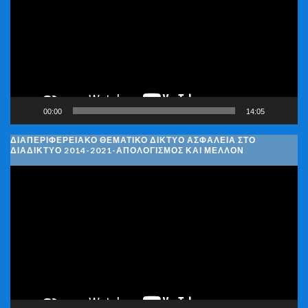
Βίντεο
00:00
14:05
ΔΙΑΠΕΡΙΦΕΡΕΙΑΚΌ ΘΕΜΑΤΙΚΌ ΔΊΚΤΥΟ ΑΣΦΆΛΕΙΑ ΣΤΟ
ΔΙΑΔΊΚΤΥΟ 2014-2021-ΑΠΟΛΟΓΙΣΜΌΣ ΚΑΙ ΜΈΛΛΟΝ
Πρόγραμμα
Αναπαραγωγής
Βίντεο