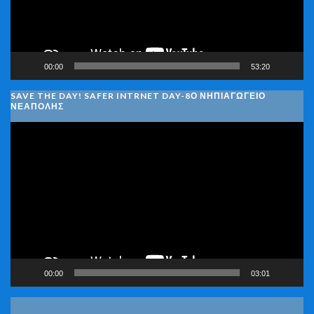
00:00
53:20
SAVE THE DAY! SAFER INTRNET DAY-8Ο ΝΗΠΙΑΓΩΓΕΙΟ
ΝΕΑΠΟΛΗΣ
Πρόγραμμα
Αναπαραγωγής
Βίντεο
00:00
03:01