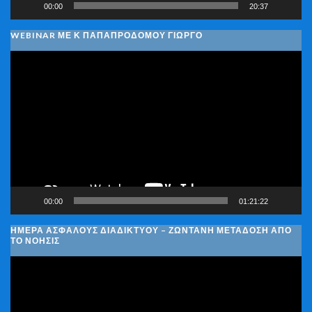
00:00
20:37
WEBINAR ΜΕ Κ ΠΑΠΑΠΡΟΔΌΜΟΥ ΓΙΏΡΓΟ
Πρόγραμμα
Αναπαραγωγής
Βίντεο
00:00
01:21:22
ΗΜΈΡΑ ΑΣΦΑΛΟΎΣ ΔΙΑΔΙΚΤΎΟΥ – ΖΩΝΤΑΝΉ ΜΕΤΆΔΟΣΗ ΑΠΌ
ΤΟ ΝΟΗΣΙΣ
Πρόγραμμα
Αναπαραγωγής
Βίντεο