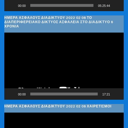
00:00
05:25:44
ΗΜΈΡΑ ΑΣΦΑΛΟΎΣ ΔΙΑΔΙΚΤΎΟΥ 2022 02 08 ΤΟ
ΔΙΑΠΕΡΙΦΕΡΕΙΑΚΌ ΔΊΚΤΥΟΣ ΑΣΦΆΛΕΙΑ ΣΤΟ ΔΙΑΔΊΚΤΥΟ 8
ΧΡΌΝΙΑ
Πρόγραμμα
Αναπαραγωγής
Βίντεο
00:00
17:21
ΗΜΈΡΑ ΑΣΦΑΛΟΎΣ ΔΙΑΔΙΚΤΎΟΥ 2022 02 08 ΧΑΙΡΕΤΙΣΜΟΊ
Πρόγραμμα
Αναπαραγωγής