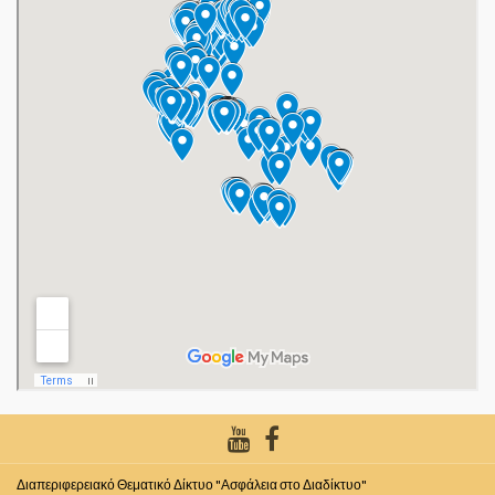
Διαπεριφερειακό Θεματικό Δίκτυο "Ασφάλεια στο Διαδίκτυο"