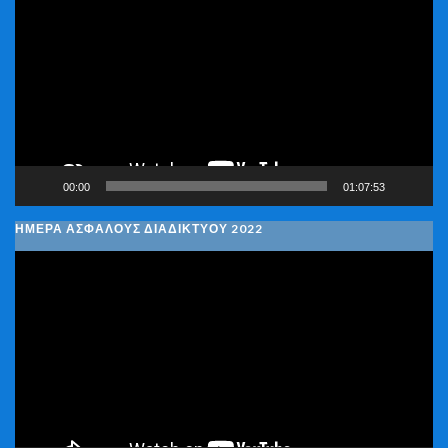
Αναπαραγωγής
Βίντεο
00:00
01:07:53
ΗΜΕΡΑ ΑΣΦΑΛΟΥΣ ΔΙΑΔΙΚΤΥΟΥ 2022
Πρόγραμμα
Αναπαραγωγής
Βίντεο