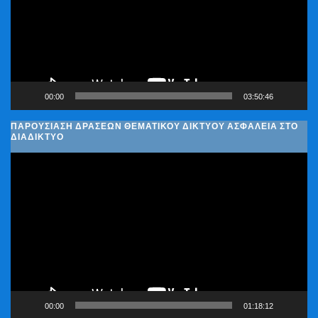
00:00
03:50:46
ΠΑΡΟΥΣΊΑΣΗ ΔΡΆΣΕΩΝ ΘΕΜΑΤΙΚΟΎ ΔΙΚΤΎΟΥ ΑΣΦΆΛΕΙΑ ΣΤΟ
ΔΙΑΔΊΚΤΥΟ
Πρόγραμμα
Αναπαραγωγής
Βίντεο
00:00
01:18:12