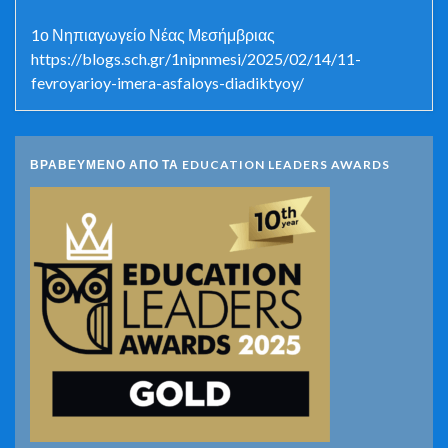
1ο Νηπιαγωγείο Νέας Μεσήμβριας
https://blogs.sch.gr/1nipnmesi/2025/02/14/11-
fevroyarioy-imera-asfaloys-diadiktyoy/
ΒΡΑΒΕΥΜΕΝΟ ΑΠΟ ΤΑ EDUCATION LEADERS AWARDS