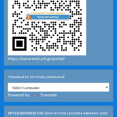
https://isecurenet.sch.gr/portal/
TRANSLATE IN YOUR LANGUAGE
Powered by
Translate
ΧΡΥΣΟ ΒΡΑΒΕΙΟ ΣΤΑ EDUCATION LEADERS AWARDS 2025