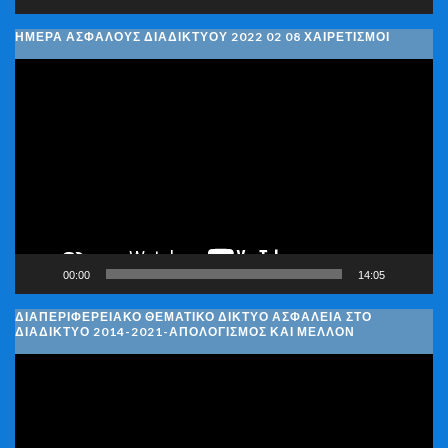
ΗΜΈΡΑ ΑΣΦΑΛΟΎΣ ΔΙΑΔΙΚΤΎΟΥ 2022 02 08 ΧΑΙΡΕΤΙΣΜΟΊ
Πρόγραμμα
Αναπαραγωγής
Βίντεο
00:00
14:05
ΔΙΑΠΕΡΙΦΕΡΕΙΑΚΌ ΘΕΜΑΤΙΚΌ ΔΊΚΤΥΟ ΑΣΦΆΛΕΙΑ ΣΤΟ
ΔΙΑΔΊΚΤΥΟ 2014-2021-ΑΠΟΛΟΓΙΣΜΌΣ ΚΑΙ ΜΈΛΛΟΝ
Πρόγραμμα
Αναπαραγωγής
Βίντεο