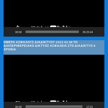
00:00
05:25:44
ΗΜΈΡΑ ΑΣΦΑΛΟΎΣ ΔΙΑΔΙΚΤΎΟΥ 2022 02 08 ΤΟ
ΔΙΑΠΕΡΙΦΕΡΕΙΑΚΌ ΔΊΚΤΥΟΣ ΑΣΦΆΛΕΙΑ ΣΤΟ ΔΙΑΔΊΚΤΥΟ 8
ΧΡΌΝΙΑ
Πρόγραμμα
Αναπαραγωγής
Βίντεο
00:00
17:21