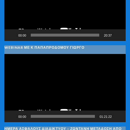
00:00
20:37
WEBINAR ΜΕ Κ ΠΑΠΑΠΡΟΔΌΜΟΥ ΓΙΏΡΓΟ
Πρόγραμμα
Αναπαραγωγής
Βίντεο
00:00
01:21:22
ΗΜΈΡΑ ΑΣΦΑΛΟΎΣ ΔΙΑΔΙΚΤΎΟΥ – ΖΩΝΤΑΝΉ ΜΕΤΆΔΟΣΗ ΑΠΌ