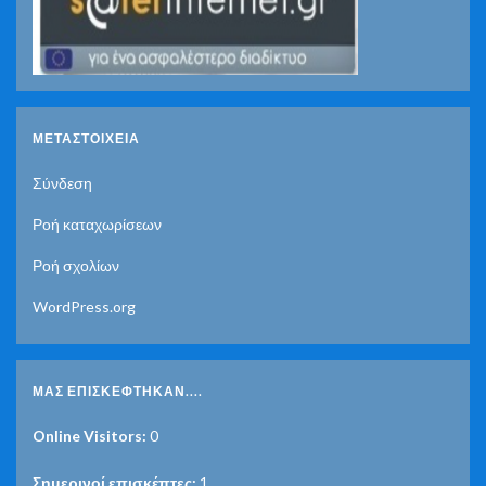
ΜΕΤΑΣΤΟΙΧΕΊΑ
Σύνδεση
Ροή καταχωρίσεων
Ροή σχολίων
WordPress.org
ΜΑΣ ΕΠΙΣΚΈΦΤΗΚΑΝ....
Online Visitors:
0
Σημερινοί επισκέπτες:
1