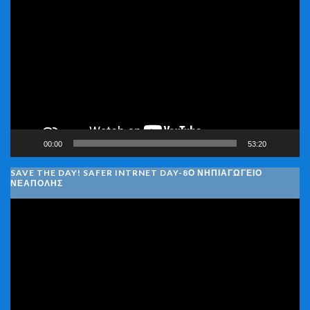
Πρόγραμμα
Αναπαραγωγής
Βίντεο
00:00
53:20
SAVE THE DAY! SAFER INTRNET DAY-8Ο ΝΗΠΙΑΓΩΓΕΙΟ
ΝΕΑΠΟΛΗΣ
Πρόγραμμα
Αναπαραγωγής
Βίντεο