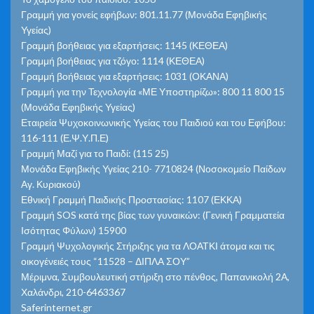
Γραμμή για γονείς εφήβων: 801.11.77 (Μονάδα Εφηβικής
Υγείας)
Γραμμή βοήθειας για εξαρτήσεις: 1145 (ΚΕΘΕΑ)
Γραμμή βοήθειας για τζόγο: 1114 (ΚΕΘΕΑ)
Γραμμή βοήθειας για εξαρτήσεις: 1031 (ΟΚΑΝΑ)
Γραμμή για την Τεχνολογία «ΜΕ Υποστηρίζω»: 800 11 800 15
(Μονάδα Εφηβικής Υγείας)
Εταιρεία Ψυχοκοινωνικής Υγείας του Παιδιού και του Εφήβου:
116-111 (Ε.Ψ.Υ.Π.Ε)
Γραμμή Μαζί για το Παιδί: (115 25)
Μονάδα Εφηβικής Υγείας 210- 7710824 (Νοσοκομείο Παίδων
Αγ. Κυριακού)
Εθνική Γραμμή Παιδικής Προστασίας: 1107 (ΕΚΚΑ)
Γραμμή SOS κατά της βίας των γυναικών: (Γενική Γραμματεία
Ισότητας Φύλων) 15900
Γραμμή Ψυχολογικής Στήριξης για τα ΛΟΑΤΚΙ άτομα και τις
οικογένειές τους “11528 – ΔΙΠΛΑ ΣΟΥ”
Μέριμνα, Συμβουλευτική στήριξη στο πένθος, Παπανικολή 2Α,
Χαλάνδρι, 210-6463367
Saferinternet.gr