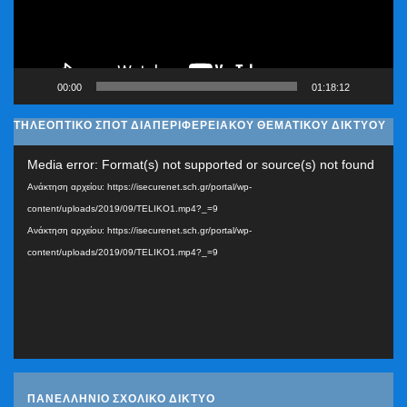
00:00
01:18:12
ΤΗΛΕΟΠΤΙΚΟ ΣΠΟΤ ΔΙΑΠΕΡΙΦΕΡΕΙΑΚΟΥ ΘΕΜΑΤΙΚΟΥ ΔΙΚΤΥΟΥ
Πρόγραμμα
Media error: Format(s) not supported or source(s) not found
Αναπαραγωγής
Ανάκτηση αρχείου: https://isecurenet.sch.gr/portal/wp-
Βίντεο
content/uploads/2019/09/TELIKO1.mp4?_=9
Ανάκτηση αρχείου: https://isecurenet.sch.gr/portal/wp-
content/uploads/2019/09/TELIKO1.mp4?_=9
ΠΑΝΕΛΛΗΝΙΟ ΣΧΟΛΙΚΟ ΔΙΚΤΥΟ