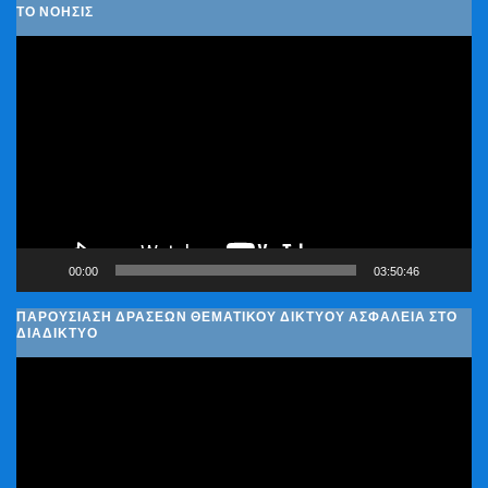
ΤΟ ΝΟΗΣΙΣ
Πρόγραμμα
Αναπαραγωγής
Βίντεο
00:00
03:50:46
ΠΑΡΟΥΣΊΑΣΗ ΔΡΆΣΕΩΝ ΘΕΜΑΤΙΚΟΎ ΔΙΚΤΎΟΥ ΑΣΦΆΛΕΙΑ ΣΤΟ
ΔΙΑΔΊΚΤΥΟ
Πρόγραμμα
Αναπαραγωγής
Βίντεο