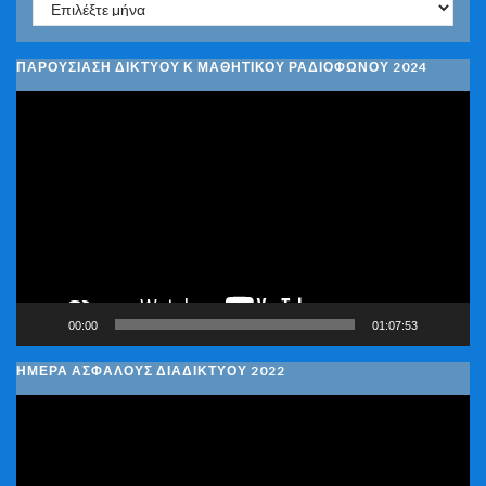
Ιστορικό
ΠΑΡΟΥΣΙΑΣΗ ΔΙΚΤΥΟΥ Κ ΜΑΘΗΤΙΚΟΥ ΡΑΔΙΟΦΩΝΟΥ 2024
Πρόγραμμα
Αναπαραγωγής
Βίντεο
00:00
01:07:53
ΗΜΕΡΑ ΑΣΦΑΛΟΥΣ ΔΙΑΔΙΚΤΥΟΥ 2022
Πρόγραμμα
Αναπαραγωγής
Βίντεο