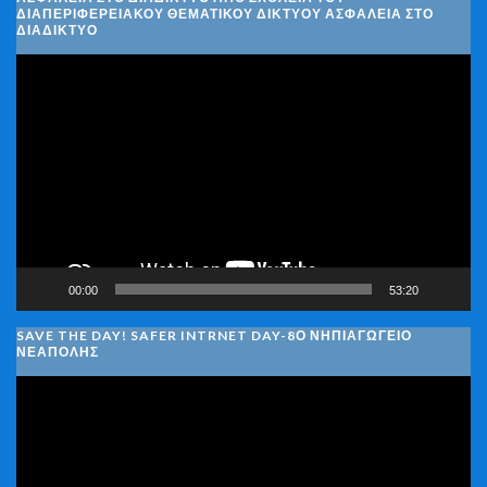
ΔΙΑΠΕΡΙΦΕΡΕΙΑΚΟΎ ΘΕΜΑΤΙΚΟΎ ΔΙΚΤΎΟΥ ΑΣΦΆΛΕΙΑ ΣΤΟ
ΔΙΑΔΊΚΤΥΟ
Πρόγραμμα
Αναπαραγωγής
Βίντεο
00:00
53:20
SAVE THE DAY! SAFER INTRNET DAY-8Ο ΝΗΠΙΑΓΩΓΕΙΟ
ΝΕΑΠΟΛΗΣ
Πρόγραμμα
Αναπαραγωγής
Βίντεο