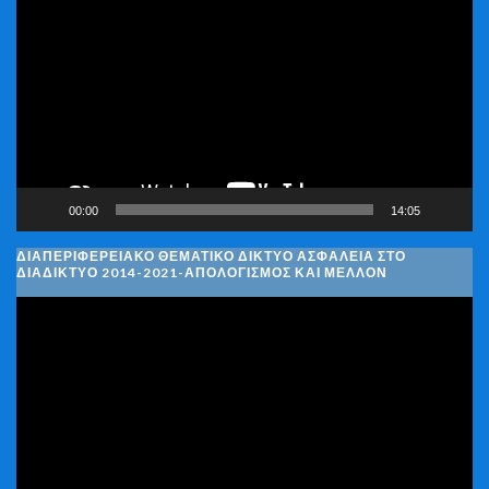
Αναπαραγωγής
Βίντεο
00:00
14:05
ΔΙΑΠΕΡΙΦΕΡΕΙΑΚΌ ΘΕΜΑΤΙΚΌ ΔΊΚΤΥΟ ΑΣΦΆΛΕΙΑ ΣΤΟ
ΔΙΑΔΊΚΤΥΟ 2014-2021-ΑΠΟΛΟΓΙΣΜΌΣ ΚΑΙ ΜΈΛΛΟΝ
Πρόγραμμα
Αναπαραγωγής
Βίντεο