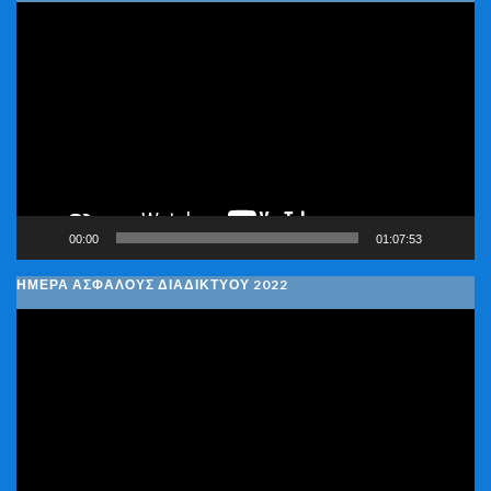
Πρόγραμμα
Αναπαραγωγής
Βίντεο
00:00
01:07:53
ΗΜΕΡΑ ΑΣΦΑΛΟΥΣ ΔΙΑΔΙΚΤΥΟΥ 2022
Πρόγραμμα
Αναπαραγωγής
Βίντεο