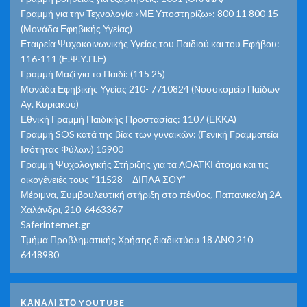
Γραμμή για την Τεχνολογία «ΜΕ Υποστηρίζω»: 800 11 800 15
(Μονάδα Εφηβικής Υγείας)
Εταιρεία Ψυχοκοινωνικής Υγείας του Παιδιού και του Εφήβου:
116-111 (Ε.Ψ.Υ.Π.Ε)
Γραμμή Μαζί για το Παιδί: (115 25)
Μονάδα Εφηβικής Υγείας 210- 7710824 (Νοσοκομείο Παίδων
Αγ. Κυριακού)
Εθνική Γραμμή Παιδικής Προστασίας: 1107 (ΕΚΚΑ)
Γραμμή SOS κατά της βίας των γυναικών: (Γενική Γραμματεία
Ισότητας Φύλων) 15900
Γραμμή Ψυχολογικής Στήριξης για τα ΛΟΑΤΚΙ άτομα και τις
οικογένειές τους “11528 – ΔΙΠΛΑ ΣΟΥ”
Μέριμνα, Συμβουλευτική στήριξη στο πένθος, Παπανικολή 2Α,
Χαλάνδρι, 210-6463367
Saferinternet.gr
Τμήμα Προβληματικής Χρήσης διαδικτύου 18 ΑΝΩ 210
6448980
ΚΑΝΑΛΙ ΣΤΟ YOUTUBE