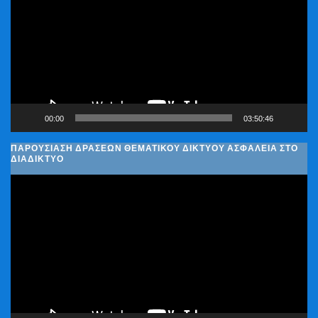
Βίντεο
00:00
03:50:46
ΠΑΡΟΥΣΊΑΣΗ ΔΡΆΣΕΩΝ ΘΕΜΑΤΙΚΟΎ ΔΙΚΤΎΟΥ ΑΣΦΆΛΕΙΑ ΣΤΟ
ΔΙΑΔΊΚΤΥΟ
Πρόγραμμα
Αναπαραγωγής
Βίντεο