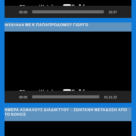
00:00
20:37
WEBINAR ΜΕ Κ ΠΑΠΑΠΡΟΔΌΜΟΥ ΓΙΏΡΓΟ
Πρόγραμμα
Αναπαραγωγής
Βίντεο
00:00
01:21:22
ΗΜΈΡΑ ΑΣΦΑΛΟΎΣ ΔΙΑΔΙΚΤΎΟΥ – ΖΩΝΤΑΝΉ ΜΕΤΆΔΟΣΗ ΑΠΌ
ΤΟ ΝΟΗΣΙΣ
Πρόγραμμα
Αναπαραγωγής