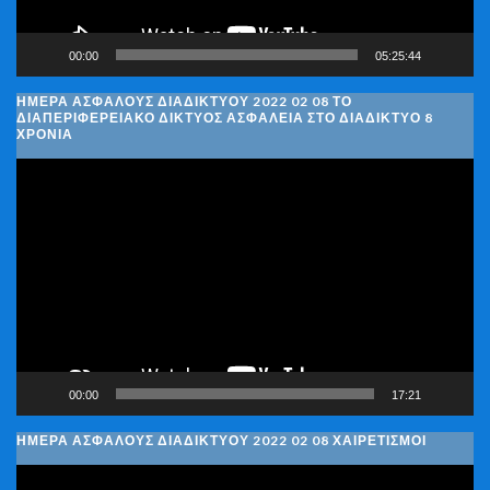
00:00
05:25:44
ΗΜΈΡΑ ΑΣΦΑΛΟΎΣ ΔΙΑΔΙΚΤΎΟΥ 2022 02 08 ΤΟ
ΔΙΑΠΕΡΙΦΕΡΕΙΑΚΌ ΔΊΚΤΥΟΣ ΑΣΦΆΛΕΙΑ ΣΤΟ ΔΙΑΔΊΚΤΥΟ 8
ΧΡΌΝΙΑ
Πρόγραμμα
Αναπαραγωγής
Βίντεο
00:00
17:21
ΗΜΈΡΑ ΑΣΦΑΛΟΎΣ ΔΙΑΔΙΚΤΎΟΥ 2022 02 08 ΧΑΙΡΕΤΙΣΜΟΊ
Πρόγραμμα