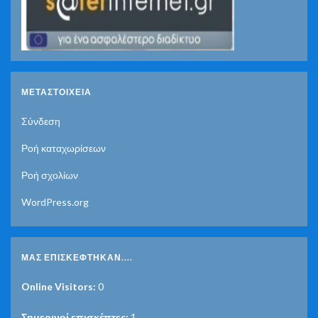
ΜΕΤΑΣΤΟΙΧΕΊΑ
Σύνδεση
Ροή καταχωρίσεων
Ροή σχολίων
WordPress.org
ΜΑΣ ΕΠΙΣΚΈΦΤΗΚΑΝ....
Online Visitors:
0
Σημερινοί επισκέπτες:
1