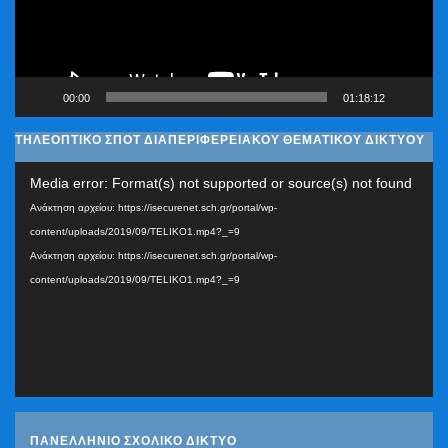
00:00
01:18:12
ΤΗΛΕΟΠΤΙΚΟ ΣΠΟΤ ΔΙΑΠΕΡΙΦΕΡΕΙΑΚΟΥ ΘΕΜΑΤΙΚΟΥ ΔΙΚΤΥΟΥ
Πρόγραμμα
Media error: Format(s) not supported or source(s) not found
Αναπαραγωγής
Ανάκτηση αρχείου: https://isecurenet.sch.gr/portal/wp-
Βίντεο
content/uploads/2019/09/TELIKO1.mp4?_=9
Ανάκτηση αρχείου: https://isecurenet.sch.gr/portal/wp-
content/uploads/2019/09/TELIKO1.mp4?_=9
ΠΑΝΕΛΛΗΝΙΟ ΣΧΟΛΙΚΟ ΔΙΚΤΥΟ