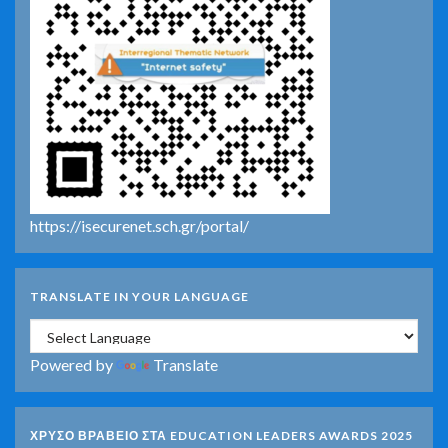
https://isecurenet.sch.gr/portal/
TRANSLATE IN YOUR LANGUAGE
Powered by
Translate
ΧΡΥΣΟ ΒΡΑΒΕΙΟ ΣΤΑ EDUCATION LEADERS AWARDS 2025