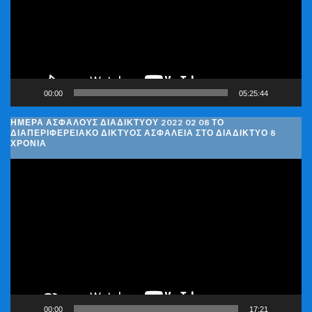
00:00
05:25:44
ΗΜΈΡΑ ΑΣΦΑΛΟΎΣ ΔΙΑΔΙΚΤΎΟΥ 2022 02 08 ΤΟ
ΔΙΑΠΕΡΙΦΕΡΕΙΑΚΌ ΔΊΚΤΥΟΣ ΑΣΦΆΛΕΙΑ ΣΤΟ ΔΙΑΔΊΚΤΥΟ 8
ΧΡΌΝΙΑ
Πρόγραμμα
Αναπαραγωγής
Βίντεο
00:00
17:21