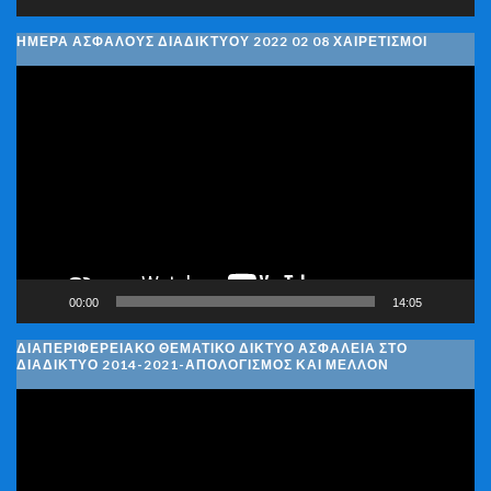
ΗΜΈΡΑ ΑΣΦΑΛΟΎΣ ΔΙΑΔΙΚΤΎΟΥ 2022 02 08 ΧΑΙΡΕΤΙΣΜΟΊ
Πρόγραμμα
Αναπαραγωγής
Βίντεο
00:00
14:05
ΔΙΑΠΕΡΙΦΕΡΕΙΑΚΌ ΘΕΜΑΤΙΚΌ ΔΊΚΤΥΟ ΑΣΦΆΛΕΙΑ ΣΤΟ
ΔΙΑΔΊΚΤΥΟ 2014-2021-ΑΠΟΛΟΓΙΣΜΌΣ ΚΑΙ ΜΈΛΛΟΝ
Πρόγραμμα
Αναπαραγωγής
Βίντεο