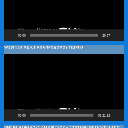
00:00
20:37
WEBINAR ΜΕ Κ ΠΑΠΑΠΡΟΔΌΜΟΥ ΓΙΏΡΓΟ
Πρόγραμμα
Αναπαραγωγής
Βίντεο
00:00
01:21:22
ΗΜΈΡΑ ΑΣΦΑΛΟΎΣ ΔΙΑΔΙΚΤΎΟΥ – ΖΩΝΤΑΝΉ ΜΕΤΆΔΟΣΗ ΑΠΌ