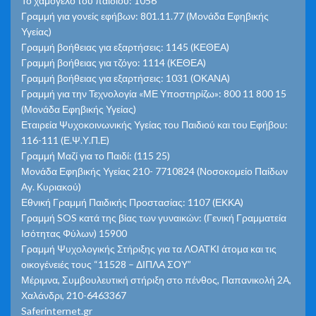
Το χαμόγελο του παιδιού: 1056
Γραμμή για γονείς εφήβων: 801.11.77 (Μονάδα Εφηβικής
Υγείας)
Γραμμή βοήθειας για εξαρτήσεις: 1145 (ΚΕΘΕΑ)
Γραμμή βοήθειας για τζόγο: 1114 (ΚΕΘΕΑ)
Γραμμή βοήθειας για εξαρτήσεις: 1031 (ΟΚΑΝΑ)
Γραμμή για την Τεχνολογία «ΜΕ Υποστηρίζω»: 800 11 800 15
(Μονάδα Εφηβικής Υγείας)
Εταιρεία Ψυχοκοινωνικής Υγείας του Παιδιού και του Εφήβου:
116-111 (Ε.Ψ.Υ.Π.Ε)
Γραμμή Μαζί για το Παιδί: (115 25)
Μονάδα Εφηβικής Υγείας 210- 7710824 (Νοσοκομείο Παίδων
Αγ. Κυριακού)
Εθνική Γραμμή Παιδικής Προστασίας: 1107 (ΕΚΚΑ)
Γραμμή SOS κατά της βίας των γυναικών: (Γενική Γραμματεία
Ισότητας Φύλων) 15900
Γραμμή Ψυχολογικής Στήριξης για τα ΛΟΑΤΚΙ άτομα και τις
οικογένειές τους “11528 – ΔΙΠΛΑ ΣΟΥ”
Μέριμνα, Συμβουλευτική στήριξη στο πένθος, Παπανικολή 2Α,
Χαλάνδρι, 210-6463367
Saferinternet.gr