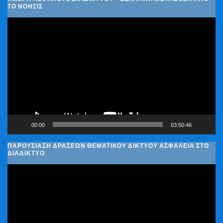
ΤΟ ΝΟΗΣΙΣ
Πρόγραμμα
Αναπαραγωγής
Βίντεο
00:00
03:50:46
ΠΑΡΟΥΣΊΑΣΗ ΔΡΆΣΕΩΝ ΘΕΜΑΤΙΚΟΎ ΔΙΚΤΎΟΥ ΑΣΦΆΛΕΙΑ ΣΤΟ
ΔΙΑΔΊΚΤΥΟ
Πρόγραμμα
Αναπαραγωγής
Βίντεο