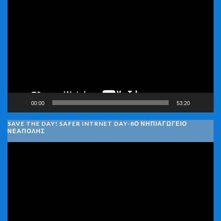
Πρόγραμμα
Αναπαραγωγής
Βίντεο
00:00
53:20
SAVE THE DAY! SAFER INTRNET DAY-8Ο ΝΗΠΙΑΓΩΓΕΙΟ
ΝΕΑΠΟΛΗΣ
Πρόγραμμα
Αναπαραγωγής
Βίντεο