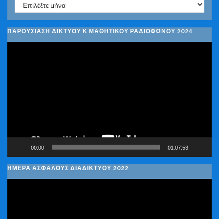
Ιστορικό
ΠΑΡΟΥΣΙΑΣΗ ΔΙΚΤΥΟΥ Κ ΜΑΘΗΤΙΚΟΥ ΡΑΔΙΟΦΩΝΟΥ 2024
Πρόγραμμα
Αναπαραγωγής
Βίντεο
00:00
01:07:53
ΗΜΕΡΑ ΑΣΦΑΛΟΥΣ ΔΙΑΔΙΚΤΥΟΥ 2022
Πρόγραμμα
Αναπαραγωγής
Βίντεο