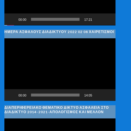
00:00
17:21
ΗΜΈΡΑ ΑΣΦΑΛΟΎΣ ΔΙΑΔΙΚΤΎΟΥ 2022 02 08 ΧΑΙΡΕΤΙΣΜΟΊ
Πρόγραμμα
Αναπαραγωγής
Βίντεο
00:00
14:05
ΔΙΑΠΕΡΙΦΕΡΕΙΑΚΌ ΘΕΜΑΤΙΚΌ ΔΊΚΤΥΟ ΑΣΦΆΛΕΙΑ ΣΤΟ
ΔΙΑΔΊΚΤΥΟ 2014-2021-ΑΠΟΛΟΓΙΣΜΌΣ ΚΑΙ ΜΈΛΛΟΝ
Πρόγραμμα
Αναπαραγωγής