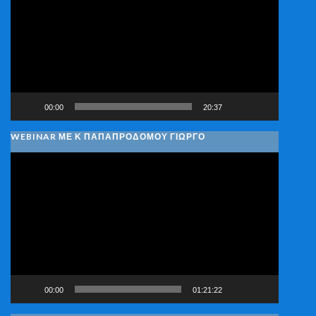
Βίντεο
00:00
20:37
WEBINAR ΜΕ Κ ΠΑΠΑΠΡΟΔΌΜΟΥ ΓΙΏΡΓΟ
Πρόγραμμα
Αναπαραγωγής
Βίντεο
00:00
01:21:22