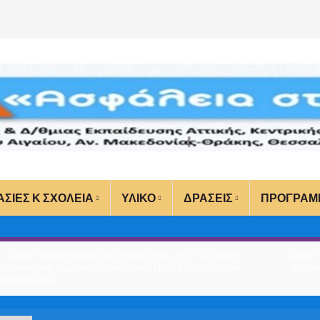
ΑΣΙΕΣ Κ ΣΧΟΛΕΙΑ
ΥΛΙΚΟ
ΔΡΑΣΕΙΣ
ΠΡΟΓΡΑΜ
Τελικά παραδοτέα για το σχολικό έτος 2021-22 από το
Τελικά 
Σ Αρκεσίνης Αμοργού-Υπεύθυνος Πρεσβευτής Πέτρος
Νηπια
ροβελέγγιος