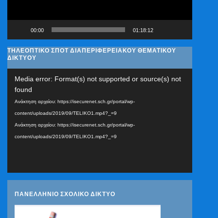
00:00
01:18:12
ΤΗΛΕΟΠΤΙΚΟ ΣΠΟΤ ΔΙΑΠΕΡΙΦΕΡΕΙΑΚΟΥ ΘΕΜΑΤΙΚΟΥ
ΔΙΚΤΥΟΥ
Πρόγραμμα
Media error: Format(s) not supported or source(s) not
Αναπαραγωγής
found
Βίντεο
Ανάκτηση αρχείου: https://isecurenet.sch.gr/portal/wp-
content/uploads/2019/09/TELIKO1.mp4?_=9
Ανάκτηση αρχείου: https://isecurenet.sch.gr/portal/wp-
content/uploads/2019/09/TELIKO1.mp4?_=9
ΠΑΝΕΛΛΗΝΙΟ ΣΧΟΛΙΚΟ ΔΙΚΤΥΟ