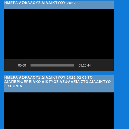
ΗΜΕΡΑ ΑΣΦΑΛΟΥΣ ΔΙΑΔΙΚΤΥΟΥ 2022
Πρόγραμμα
Αναπαραγωγής
Βίντεο
00:00
05:25:44
ΗΜΈΡΑ ΑΣΦΑΛΟΎΣ ΔΙΑΔΙΚΤΎΟΥ 2022 02 08 ΤΟ
ΔΙΑΠΕΡΙΦΕΡΕΙΑΚΌ ΔΊΚΤΥΟΣ ΑΣΦΆΛΕΙΑ ΣΤΟ ΔΙΑΔΊΚΤΥΟ
8 ΧΡΌΝΙΑ
Πρόγραμμα
Αναπαραγωγής
Βίντεο