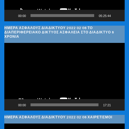
00:00
05:25:44
ΗΜΈΡΑ ΑΣΦΑΛΟΎΣ ΔΙΑΔΙΚΤΎΟΥ 2022 02 08 ΤΟ
ΔΙΑΠΕΡΙΦΕΡΕΙΑΚΌ ΔΊΚΤΥΟΣ ΑΣΦΆΛΕΙΑ ΣΤΟ ΔΙΑΔΊΚΤΥΟ 8
ΧΡΌΝΙΑ
Πρόγραμμα
Αναπαραγωγής
Βίντεο
00:00
17:21
ΗΜΈΡΑ ΑΣΦΑΛΟΎΣ ΔΙΑΔΙΚΤΎΟΥ 2022 02 08 ΧΑΙΡΕΤΙΣΜΟΊ
Πρόγραμμα