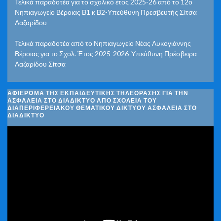
Τελικά παραδοτέα για το σχολικό έτος 2025-26 από το 12ο
Νηπιαγωγείο Βέροιας Β1 κ Β2-Υπεύθυνη Πρεσβευτής Σίτσα
Λαζαρίδου
Τελικά παραδοτέα από το Νηπιαγωγείο Νέας Λυκογιάννης
Βέροιας για το Σχολ. Έτος 2025-2026-Υπεύθυνη Πρέσβειρα
Λαζαρίδου Σίτσα
ΑΦΙΈΡΩΜΑ ΤΗΣ ΕΚΠΑΙΔΕΥΤΙΚΉΣ ΤΗΛΕΌΡΑΣΗΣ ΓΙΑ ΤΗΝ
ΑΣΦΆΛΕΙΑ ΣΤΟ ΔΙΑΔΊΚΤΥΟ ΑΠΌ ΣΧΟΛΕΊΑ ΤΟΥ
ΔΙΑΠΕΡΙΦΕΡΕΙΑΚΟΎ ΘΕΜΑΤΙΚΟΎ ΔΙΚΤΎΟΥ ΑΣΦΆΛΕΙΑ ΣΤΟ
ΔΙΑΔΊΚΤΥΟ
Πρόγραμμα
Αναπαραγωγής
Βίντεο