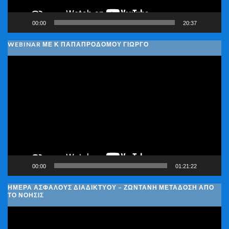
00:00
20:37
WEBINAR ΜΕ Κ ΠΑΠΑΠΡΟΔΌΜΟΥ ΓΙΏΡΓΟ
Πρόγραμμα
Αναπαραγωγής
Βίντεο
00:00
01:21:22
ΗΜΈΡΑ ΑΣΦΑΛΟΎΣ ΔΙΑΔΙΚΤΎΟΥ – ΖΩΝΤΑΝΉ ΜΕΤΆΔΟΣΗ ΑΠΌ
ΤΟ ΝΟΗΣΙΣ
Πρόγραμμα
Αναπαραγωγής