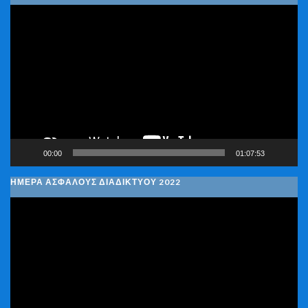
Πρόγραμμα
Αναπαραγωγής
Βίντεο
00:00
01:07:53
ΗΜΕΡΑ ΑΣΦΑΛΟΥΣ ΔΙΑΔΙΚΤΥΟΥ 2022
Πρόγραμμα
Αναπαραγωγής
Βίντεο