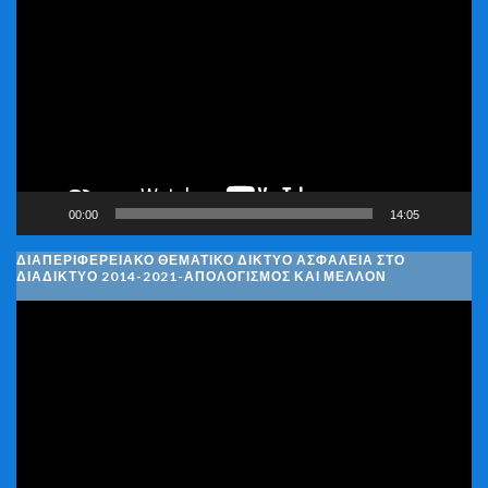
Αναπαραγωγής
Βίντεο
00:00
14:05
ΔΙΑΠΕΡΙΦΕΡΕΙΑΚΌ ΘΕΜΑΤΙΚΌ ΔΊΚΤΥΟ ΑΣΦΆΛΕΙΑ ΣΤΟ
ΔΙΑΔΊΚΤΥΟ 2014-2021-ΑΠΟΛΟΓΙΣΜΌΣ ΚΑΙ ΜΈΛΛΟΝ
Πρόγραμμα
Αναπαραγωγής
Βίντεο