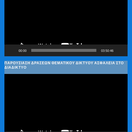
Βίντεο
00:00
03:50:46
ΠΑΡΟΥΣΊΑΣΗ ΔΡΆΣΕΩΝ ΘΕΜΑΤΙΚΟΎ ΔΙΚΤΎΟΥ ΑΣΦΆΛΕΙΑ ΣΤΟ
ΔΙΑΔΊΚΤΥΟ
Πρόγραμμα
Αναπαραγωγής
Βίντεο