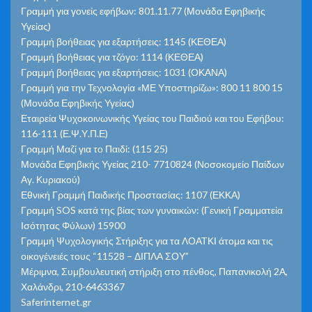
Γραμμή για γονείς εφήβων: 801.11.77 (Μονάδα Εφηβικής
Υγείας)
Γραμμή βοήθειας για εξαρτήσεις: 1145 (ΚΕΘΕΑ)
Γραμμή βοήθειας για τζόγο: 1114 (ΚΕΘΕΑ)
Γραμμή βοήθειας για εξαρτήσεις: 1031 (ΟΚΑΝΑ)
Γραμμή για την Τεχνολογία «ΜΕ Υποστηρίζω»: 800 11 800 15
(Μονάδα Εφηβικής Υγείας)
Εταιρεία Ψυχοκοινωνικής Υγείας του Παιδιού και του Εφήβου:
116-111 (Ε.Ψ.Υ.Π.Ε)
Γραμμή Μαζί για το Παιδί: (115 25)
Μονάδα Εφηβικής Υγείας 210- 7710824 (Νοσοκομείο Παίδων
Αγ. Κυριακού)
Εθνική Γραμμή Παιδικής Προστασίας: 1107 (ΕΚΚΑ)
Γραμμή SOS κατά της βίας των γυναικών: (Γενική Γραμματεία
Ισότητας Φύλων) 15900
Γραμμή Ψυχολογικής Στήριξης για τα ΛΟΑΤΚΙ άτομα και τις
οικογένειές τους “11528 – ΔΙΠΛΑ ΣΟΥ”
Μέριμνα, Συμβουλευτική στήριξη στο πένθος, Παπανικολή 2Α,
Χαλάνδρι, 210-6463367
Saferinternet.gr