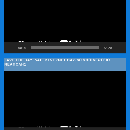
Βίντεο
00:00
53:20
SAVE THE DAY! SAFER INTRNET DAY-8Ο ΝΗΠΙΑΓΩΓΕΙΟ
ΝΕΑΠΟΛΗΣ
Πρόγραμμα
Αναπαραγωγής
Βίντεο