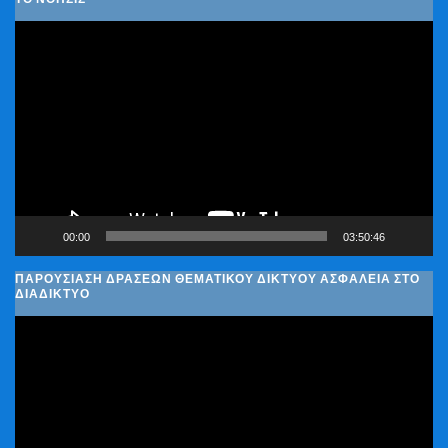
Πρόγραμμα
Αναπαραγωγής
Βίντεο
00:00
03:50:46
ΠΑΡΟΥΣΊΑΣΗ ΔΡΆΣΕΩΝ ΘΕΜΑΤΙΚΟΎ ΔΙΚΤΎΟΥ ΑΣΦΆΛΕΙΑ ΣΤΟ
ΔΙΑΔΊΚΤΥΟ
Πρόγραμμα
Αναπαραγωγής
Βίντεο