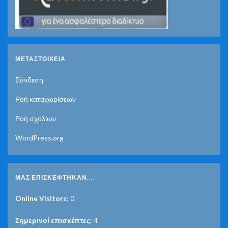
ΜΕΤΑΣΤΟΙΧΕΊΑ
Σύνδεση
Ροή καταχωρίσεων
Ροή σχολίων
WordPress.org
ΜΑΣ ΕΠΙΣΚΈΦΤΗΚΑΝ....
Online Visitors:
0
Σημερινοί επισκέπτες:
4