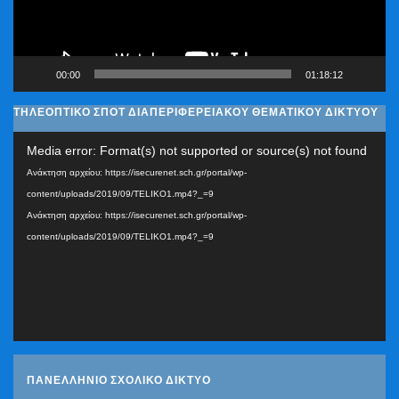
00:00
01:18:12
ΤΗΛΕΟΠΤΙΚΟ ΣΠΟΤ ΔΙΑΠΕΡΙΦΕΡΕΙΑΚΟΥ ΘΕΜΑΤΙΚΟΥ ΔΙΚΤΥΟΥ
Πρόγραμμα
Media error: Format(s) not supported or source(s) not found
Αναπαραγωγής
Ανάκτηση αρχείου: https://isecurenet.sch.gr/portal/wp-
Βίντεο
content/uploads/2019/09/TELIKO1.mp4?_=9
Ανάκτηση αρχείου: https://isecurenet.sch.gr/portal/wp-
content/uploads/2019/09/TELIKO1.mp4?_=9
ΠΑΝΕΛΛΗΝΙΟ ΣΧΟΛΙΚΟ ΔΙΚΤΥΟ