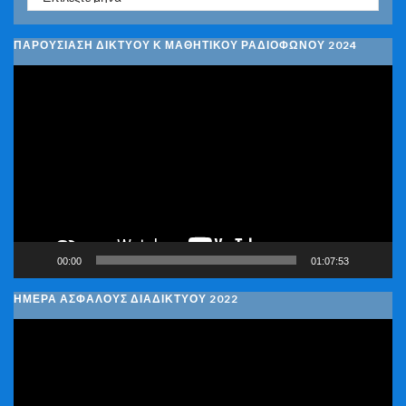
ΠΑΡΟΥΣΙΑΣΗ ΔΙΚΤΥΟΥ Κ ΜΑΘΗΤΙΚΟΥ ΡΑΔΙΟΦΩΝΟΥ 2024
Πρόγραμμα
Αναπαραγωγής
Βίντεο
00:00
01:07:53
ΗΜΕΡΑ ΑΣΦΑΛΟΥΣ ΔΙΑΔΙΚΤΥΟΥ 2022
Πρόγραμμα
Αναπαραγωγής
Βίντεο