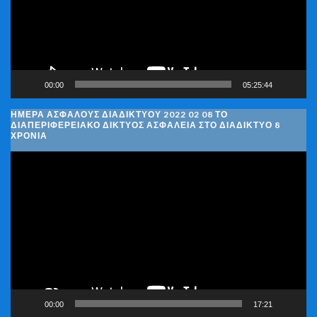
00:00
05:25:44
ΗΜΈΡΑ ΑΣΦΑΛΟΎΣ ΔΙΑΔΙΚΤΎΟΥ 2022 02 08 ΤΟ
ΔΙΑΠΕΡΙΦΕΡΕΙΑΚΌ ΔΊΚΤΥΟΣ ΑΣΦΆΛΕΙΑ ΣΤΟ ΔΙΑΔΊΚΤΥΟ 8
ΧΡΌΝΙΑ
Πρόγραμμα
Αναπαραγωγής
Βίντεο
00:00
17:21