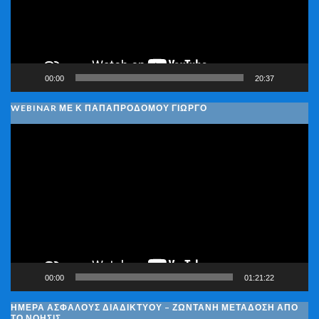
00:00
20:37
WEBINAR ΜΕ Κ ΠΑΠΑΠΡΟΔΌΜΟΥ ΓΙΏΡΓΟ
Πρόγραμμα
Αναπαραγωγής
Βίντεο
00:00
01:21:22
ΗΜΈΡΑ ΑΣΦΑΛΟΎΣ ΔΙΑΔΙΚΤΎΟΥ – ΖΩΝΤΑΝΉ ΜΕΤΆΔΟΣΗ ΑΠΌ
ΤΟ ΝΟΗΣΙΣ