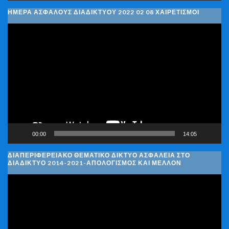
ΗΜΈΡΑ ΑΣΦΑΛΟΎΣ ΔΙΑΔΙΚΤΎΟΥ 2022 02 08 ΧΑΙΡΕΤΙΣΜΟΊ
Πρόγραμμα
Αναπαραγωγής
Βίντεο
00:00
14:05
ΔΙΑΠΕΡΙΦΕΡΕΙΑΚΌ ΘΕΜΑΤΙΚΌ ΔΊΚΤΥΟ ΑΣΦΆΛΕΙΑ ΣΤΟ
ΔΙΑΔΊΚΤΥΟ 2014-2021-ΑΠΟΛΟΓΙΣΜΌΣ ΚΑΙ ΜΈΛΛΟΝ
Πρόγραμμα
Αναπαραγωγής
Βίντεο