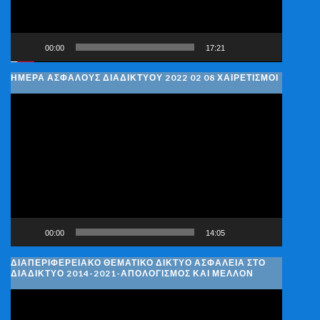
00:00
17:21
ΗΜΈΡΑ ΑΣΦΑΛΟΎΣ ΔΙΑΔΙΚΤΎΟΥ 2022 02 08 ΧΑΙΡΕΤΙΣΜΟΊ
Πρόγραμμα
Αναπαραγωγής
Βίντεο
00:00
14:05
ΔΙΑΠΕΡΙΦΕΡΕΙΑΚΌ ΘΕΜΑΤΙΚΌ ΔΊΚΤΥΟ ΑΣΦΆΛΕΙΑ ΣΤΟ
ΔΙΑΔΊΚΤΥΟ 2014-2021-ΑΠΟΛΟΓΙΣΜΌΣ ΚΑΙ ΜΈΛΛΟΝ
Πρόγραμμα
Αναπαραγωγής