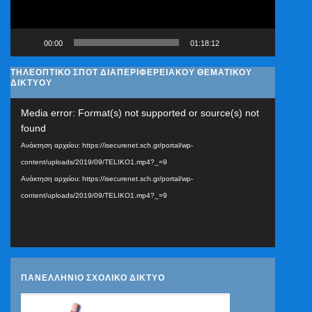
00:00
01:18:12
ΤΗΛΕΟΠΤΙΚΟ ΣΠΟΤ ΔΙΑΠΕΡΙΦΕΡΕΙΑΚΟΥ ΘΕΜΑΤΙΚΟΥ
ΔΙΚΤΥΟΥ
Πρόγραμμα
Media error: Format(s) not supported or source(s) not
Αναπαραγωγής
found
Βίντεο
Ανάκτηση αρχείου: https://isecurenet.sch.gr/portal/wp-
content/uploads/2019/09/TELIKO1.mp4?_=9
Ανάκτηση αρχείου: https://isecurenet.sch.gr/portal/wp-
content/uploads/2019/09/TELIKO1.mp4?_=9
ΠΑΝΕΛΛΗΝΙΟ ΣΧΟΛΙΚΟ ΔΙΚΤΥΟ