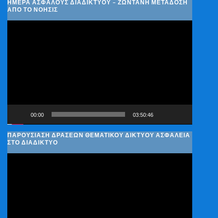
ΗΜΈΡΑ ΑΣΦΑΛΟΎΣ ΔΙΑΔΙΚΤΎΟΥ – ΖΩΝΤΑΝΉ ΜΕΤΆΔΟΣΗ
ΑΠΌ ΤΟ ΝΟΗΣΙΣ
Πρόγραμμα
Αναπαραγωγής
Βίντεο
00:00
03:50:46
ΠΑΡΟΥΣΊΑΣΗ ΔΡΆΣΕΩΝ ΘΕΜΑΤΙΚΟΎ ΔΙΚΤΎΟΥ ΑΣΦΆΛΕΙΑ
ΣΤΟ ΔΙΑΔΊΚΤΥΟ
Πρόγραμμα
Αναπαραγωγής
Βίντεο