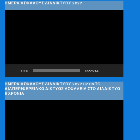
ΗΜΕΡΑ ΑΣΦΑΛΟΥΣ ΔΙΑΔΙΚΤΥΟΥ 2022
Πρόγραμμα
Αναπαραγωγής
Βίντεο
00:00
05:25:44
ΗΜΈΡΑ ΑΣΦΑΛΟΎΣ ΔΙΑΔΙΚΤΎΟΥ 2022 02 08 ΤΟ
ΔΙΑΠΕΡΙΦΕΡΕΙΑΚΌ ΔΊΚΤΥΟΣ ΑΣΦΆΛΕΙΑ ΣΤΟ ΔΙΑΔΊΚΤΥΟ
8 ΧΡΌΝΙΑ
Πρόγραμμα
Αναπαραγωγής
Βίντεο