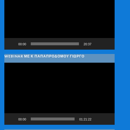
Βίντεο
00:00
20:37
WEBINAR ΜΕ Κ ΠΑΠΑΠΡΟΔΌΜΟΥ ΓΙΏΡΓΟ
Πρόγραμμα
Αναπαραγωγής
Βίντεο
00:00
01:21:22