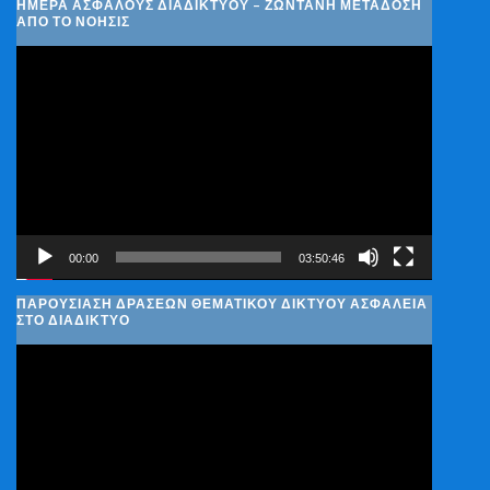
ΗΜΈΡΑ ΑΣΦΑΛΟΎΣ ΔΙΑΔΙΚΤΎΟΥ – ΖΩΝΤΑΝΉ ΜΕΤΆΔΟΣΗ
ΑΠΌ ΤΟ ΝΟΗΣΙΣ
Πρόγραμμα
Αναπαραγωγής
Βίντεο
00:00
03:50:46
ΠΑΡΟΥΣΊΑΣΗ ΔΡΆΣΕΩΝ ΘΕΜΑΤΙΚΟΎ ΔΙΚΤΎΟΥ ΑΣΦΆΛΕΙΑ
ΣΤΟ ΔΙΑΔΊΚΤΥΟ
Πρόγραμμα
Αναπαραγωγής
Βίντεο