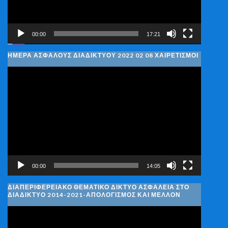
00:00
17:21
ΗΜΈΡΑ ΑΣΦΑΛΟΎΣ ΔΙΑΔΙΚΤΎΟΥ 2022 02 08 ΧΑΙΡΕΤΙΣΜΟΊ
Πρόγραμμα
Αναπαραγωγής
Βίντεο
00:00
14:05
ΔΙΑΠΕΡΙΦΕΡΕΙΑΚΌ ΘΕΜΑΤΙΚΌ ΔΊΚΤΥΟ ΑΣΦΆΛΕΙΑ ΣΤΟ
ΔΙΑΔΊΚΤΥΟ 2014-2021-ΑΠΟΛΟΓΙΣΜΌΣ ΚΑΙ ΜΈΛΛΟΝ
Πρόγραμμα
Αναπαραγωγής