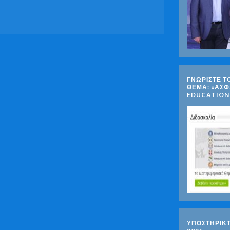
ΓΝΩΡΊΣΤΕ Τ
ΘΈΜΑ: «ΑΣΦ
EDUCATION
ΥΠΟΣΤΗΡΙΚ