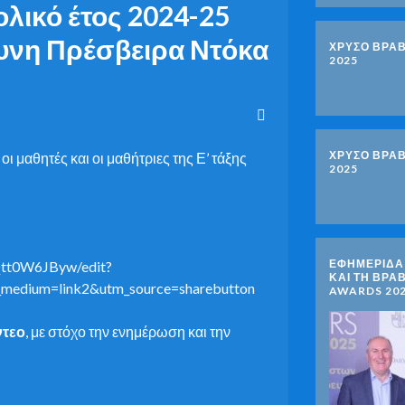
ολικό έτος 2024-25
θυνη Πρέσβειρα Ντόκα
ΧΡΥΣΟ ΒΡΑΒ
2025
ΧΡΥΣΟ ΒΡΑΒ
 μαθητές και οι μαθήτριες της Ε’ τάξης
2025
ΕΦΗΜΕΡΙΔΑ 
tt0W6JByw/edit?
ΚΑΙ ΤΗ ΒΡΑ
edium=link2&utm_source=sharebutton
AWARDS 20
ντεο
, με στόχο την ενημέρωση και την