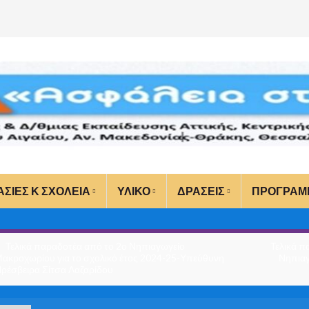
ΑΣΙΕΣ Κ ΣΧΟΛΕΙΑ
ΥΛΙΚΟ
ΔΡΑΣΕΙΣ
ΠΡΟΓΡΑΜ
Τελικά παραδοτέα από το 2ο Νηπιαγωγείο
Τελικά π
ακροχωρίου για το σχολικό έτος 2024-25-Υπεύθυνη
Νηπιαγ
ρέσβειρα Σίτσα Λαζαρίδου