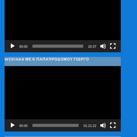
Βίντεο
00:00
20:37
WEBINAR ΜΕ Κ ΠΑΠΑΠΡΟΔΌΜΟΥ ΓΙΏΡΓΟ
Πρόγραμμα
Αναπαραγωγής
Βίντεο
00:00
01:21:22