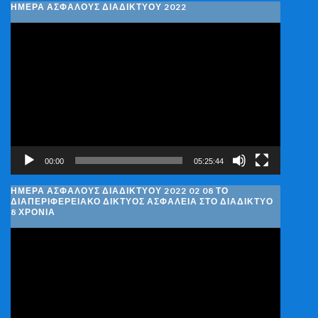
ΗΜΕΡΑ ΑΣΦΑΛΟΥΣ ΔΙΑΔΙΚΤΥΟΥ 2022
Πρόγραμμα
Αναπαραγωγής
Βίντεο
00:00
05:25:44
ΗΜΈΡΑ ΑΣΦΑΛΟΎΣ ΔΙΑΔΙΚΤΎΟΥ 2022 02 08 ΤΟ
ΔΙΑΠΕΡΙΦΕΡΕΙΑΚΌ ΔΊΚΤΥΟΣ ΑΣΦΆΛΕΙΑ ΣΤΟ ΔΙΑΔΊΚΤΥΟ
8 ΧΡΌΝΙΑ
Πρόγραμμα
Αναπαραγωγής
Βίντεο