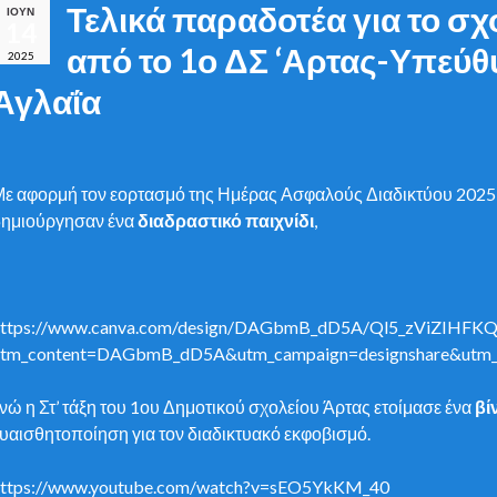
Τελικά παραδοτέα για το σχ
ΙΟΎΝ
14
από το 1ο ΔΣ ‘Αρτας-Υπεύ
2025
Αγλαΐα
ε αφορμή τον εορτασμό της Ημέρας Ασφαλούς Διαδικτύου 2025 οι
δημιούργησαν ένα
διαδραστικό παιχνίδι
,
https://www.canva.com/design/DAGbmB_dD5A/Ql5_zViZIHFKQ
utm_content=DAGbmB_dD5A&utm_campaign=designshare&utm_m
νώ η Στ’ τάξη του 1ου Δημοτικού σχολείου Άρτας ετοίμασε ένα
βί
υαισθητοποίηση για τον διαδικτυακό εκφοβισμό.
https://www.youtube.com/watch?v=sEO5YkKM_40