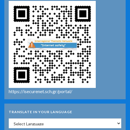
https://isecurenet.sch.gr/portal/
TRANSLATE IN YOUR LANGUAGE