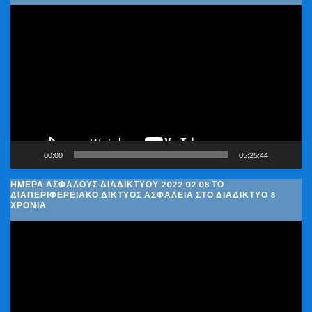
Πρόγραμμα
Αναπαραγωγής
Βίντεο
00:00
05:25:44
ΗΜΈΡΑ ΑΣΦΑΛΟΎΣ ΔΙΑΔΙΚΤΎΟΥ 2022 02 08 ΤΟ
ΔΙΑΠΕΡΙΦΕΡΕΙΑΚΌ ΔΊΚΤΥΟΣ ΑΣΦΆΛΕΙΑ ΣΤΟ ΔΙΑΔΊΚΤΥΟ 8
ΧΡΌΝΙΑ
Πρόγραμμα
Αναπαραγωγής
Βίντεο