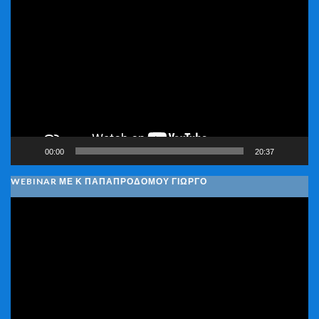
Πρόγραμμα
Αναπαραγωγής
Βίντεο
00:00
20:37
WEBINAR ΜΕ Κ ΠΑΠΑΠΡΟΔΌΜΟΥ ΓΙΏΡΓΟ
Πρόγραμμα
Αναπαραγωγής
Βίντεο