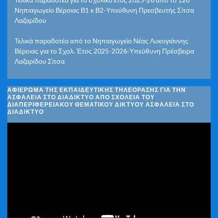
Νηπιαγωγείο Βέροιας Β1 κ Β2-Υπεύθυνη Πρεσβευτής Σίτσα
Λαζαρίδου
Τελικά παραδοτέα από το Νηπιαγωγείο Νέας Λυκογιάννης
Βέροιας για το Σχολ. Έτος 2025-2026-Υπεύθυνη Πρέσβειρα
Λαζαρίδου Σίτσα
ΑΦΙΈΡΩΜΑ ΤΗΣ ΕΚΠΑΙΔΕΥΤΙΚΉΣ ΤΗΛΕΌΡΑΣΗΣ ΓΙΑ ΤΗΝ
ΑΣΦΆΛΕΙΑ ΣΤΟ ΔΙΑΔΊΚΤΥΟ ΑΠΌ ΣΧΟΛΕΊΑ ΤΟΥ
ΔΙΑΠΕΡΙΦΕΡΕΙΑΚΟΎ ΘΕΜΑΤΙΚΟΎ ΔΙΚΤΎΟΥ ΑΣΦΆΛΕΙΑ ΣΤΟ
ΔΙΑΔΊΚΤΥΟ
Πρόγραμμα
Αναπαραγωγής
Βίντεο