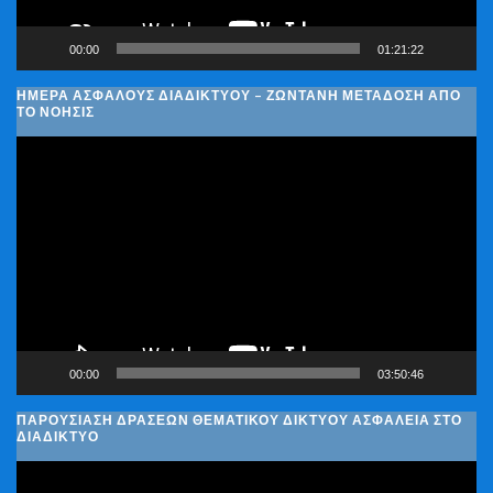
00:00
01:21:22
ΗΜΈΡΑ ΑΣΦΑΛΟΎΣ ΔΙΑΔΙΚΤΎΟΥ – ΖΩΝΤΑΝΉ ΜΕΤΆΔΟΣΗ ΑΠΌ
ΤΟ ΝΟΗΣΙΣ
Πρόγραμμα
Αναπαραγωγής
Βίντεο
00:00
03:50:46
ΠΑΡΟΥΣΊΑΣΗ ΔΡΆΣΕΩΝ ΘΕΜΑΤΙΚΟΎ ΔΙΚΤΎΟΥ ΑΣΦΆΛΕΙΑ ΣΤΟ
ΔΙΑΔΊΚΤΥΟ
Πρόγραμμα