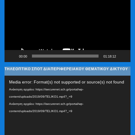
Αναπαραγωγής
Βίντεο
00:00
01:18:12
ΤΗΛΕΟΠΤΙΚΟ ΣΠΟΤ ΔΙΑΠΕΡΙΦΕΡΕΙΑΚΟΥ ΘΕΜΑΤΙΚΟΥ ΔΙΚΤΥΟΥ
Πρόγραμμα
Media error: Format(s) not supported or source(s) not found
Αναπαραγωγής
Ανάκτηση αρχείου: https://isecurenet.sch.gr/portal/wp-
Βίντεο
content/uploads/2019/09/TELIKO1.mp4?_=9
Ανάκτηση αρχείου: https://isecurenet.sch.gr/portal/wp-
content/uploads/2019/09/TELIKO1.mp4?_=9