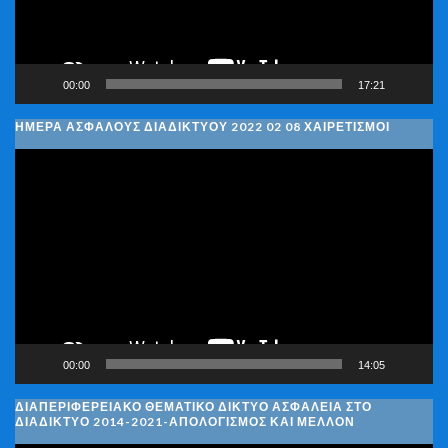
00:00
17:21
ΗΜΈΡΑ ΑΣΦΑΛΟΎΣ ΔΙΑΔΙΚΤΎΟΥ 2022 02 08 ΧΑΙΡΕΤΙΣΜΟΊ
Πρόγραμμα
Αναπαραγωγής
Βίντεο
00:00
14:05
ΔΙΑΠΕΡΙΦΕΡΕΙΑΚΌ ΘΕΜΑΤΙΚΌ ΔΊΚΤΥΟ ΑΣΦΆΛΕΙΑ ΣΤΟ
ΔΙΑΔΊΚΤΥΟ 2014-2021-ΑΠΟΛΟΓΙΣΜΌΣ ΚΑΙ ΜΈΛΛΟΝ