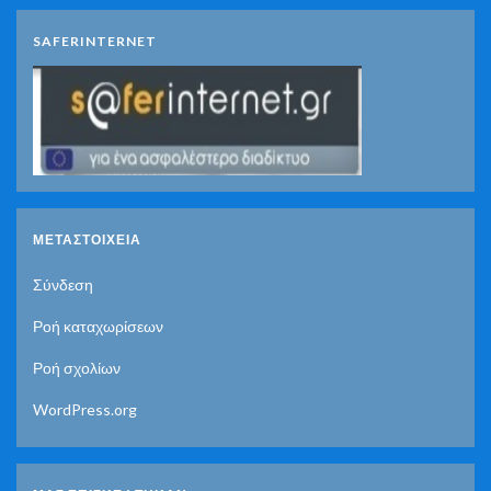
SAFERINTERNET
ΜΕΤΑΣΤΟΙΧΕΊΑ
Σύνδεση
Ροή καταχωρίσεων
Ροή σχολίων
WordPress.org