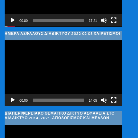
00:00
17:21
ΗΜΈΡΑ ΑΣΦΑΛΟΎΣ ΔΙΑΔΙΚΤΎΟΥ 2022 02 08 ΧΑΙΡΕΤΙΣΜΟΊ
Πρόγραμμα
Αναπαραγωγής
Βίντεο
00:00
14:05
ΔΙΑΠΕΡΙΦΕΡΕΙΑΚΌ ΘΕΜΑΤΙΚΌ ΔΊΚΤΥΟ ΑΣΦΆΛΕΙΑ ΣΤΟ
ΔΙΑΔΊΚΤΥΟ 2014-2021-ΑΠΟΛΟΓΙΣΜΌΣ ΚΑΙ ΜΈΛΛΟΝ
Πρόγραμμα
Αναπαραγωγής