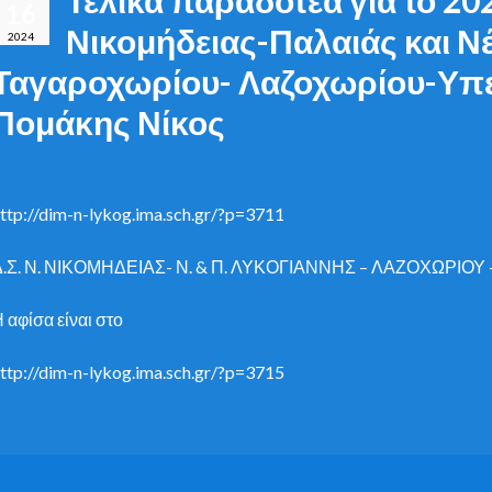
16
Νικομήδειας-Παλαιάς και Ν
2024
Ταγαροχωρίου- Λαζοχωρίου-Υπ
Πομάκης Νίκος
ttp://dim-n-lykog.ima.sch.gr/?p=3711
Δ.Σ. Ν. ΝΙΚΟΜΗΔΕΙΑΣ- Ν. & Π. ΛΥΚΟΓΙΑΝΝΗΣ – ΛΑΖΟΧΩΡΙΟ
 αφίσα είναι στο
ttp://dim-n-lykog.ima.sch.gr/?p=3715