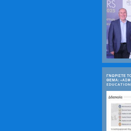
ΓΝΩΡΊΣΤΕ Τ
ΘΈΜΑ: «ΑΣΦ
EDUCATION