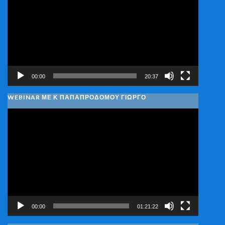
Βίντεο
00:00
20:37
WEBINAR ΜΕ Κ ΠΑΠΑΠΡΟΔΌΜΟΥ ΓΙΏΡΓΟ
Πρόγραμμα
Αναπαραγωγής
Βίντεο
00:00
01:21:22