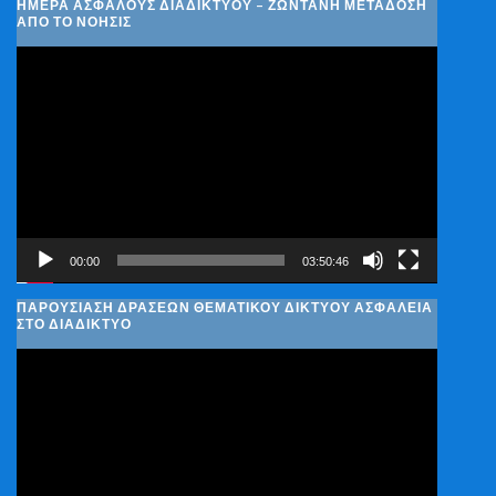
ΗΜΈΡΑ ΑΣΦΑΛΟΎΣ ΔΙΑΔΙΚΤΎΟΥ – ΖΩΝΤΑΝΉ ΜΕΤΆΔΟΣΗ
ΑΠΌ ΤΟ ΝΟΗΣΙΣ
Πρόγραμμα
Αναπαραγωγής
Βίντεο
00:00
03:50:46
ΠΑΡΟΥΣΊΑΣΗ ΔΡΆΣΕΩΝ ΘΕΜΑΤΙΚΟΎ ΔΙΚΤΎΟΥ ΑΣΦΆΛΕΙΑ
ΣΤΟ ΔΙΑΔΊΚΤΥΟ
Πρόγραμμα
Αναπαραγωγής
Βίντεο