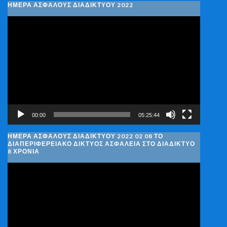
ΗΜΕΡΑ ΑΣΦΑΛΟΥΣ ΔΙΑΔΙΚΤΥΟΥ 2022
Πρόγραμμα
Αναπαραγωγής
Βίντεο
00:00
05:25:44
ΗΜΈΡΑ ΑΣΦΑΛΟΎΣ ΔΙΑΔΙΚΤΎΟΥ 2022 02 08 ΤΟ
ΔΙΑΠΕΡΙΦΕΡΕΙΑΚΌ ΔΊΚΤΥΟΣ ΑΣΦΆΛΕΙΑ ΣΤΟ ΔΙΑΔΊΚΤΥΟ
8 ΧΡΌΝΙΑ
Πρόγραμμα
Αναπαραγωγής
Βίντεο