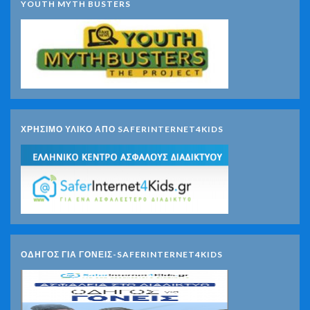
YOUTH MYTH BUSTERS
ΧΡΗΣΙΜΟ ΥΛΙΚΟ ΑΠΟ SAFERINTERNET4KIDS
ΟΔΗΓΟΣ ΓΙΑ ΓΟΝΕΙΣ-SAFERINTERNET4KIDS