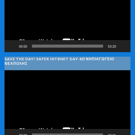
00:00
53:20
SAVE THE DAY! SAFER INTRNET DAY-8Ο ΝΗΠΙΑΓΩΓΕΙΟ
ΝΕΑΠΟΛΗΣ
Πρόγραμμα
Αναπαραγωγής
Βίντεο