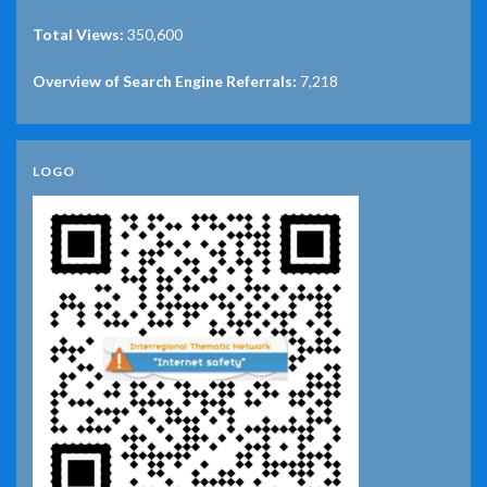
Total Views:
350,600
Overview of Search Engine Referrals:
7,218
LOGO