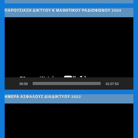
ΠΑΡΟΥΣΙΑΣΗ ΔΙΚΤΥΟΥ Κ ΜΑΘΗΤΙΚΟΥ ΡΑΔΙΟΦΩΝΟΥ 2024
Πρόγραμμα
Αναπαραγωγής
Βίντεο
00:00
01:07:53
ΗΜΕΡΑ ΑΣΦΑΛΟΥΣ ΔΙΑΔΙΚΤΥΟΥ 2022
Πρόγραμμα
Αναπαραγωγής
Βίντεο