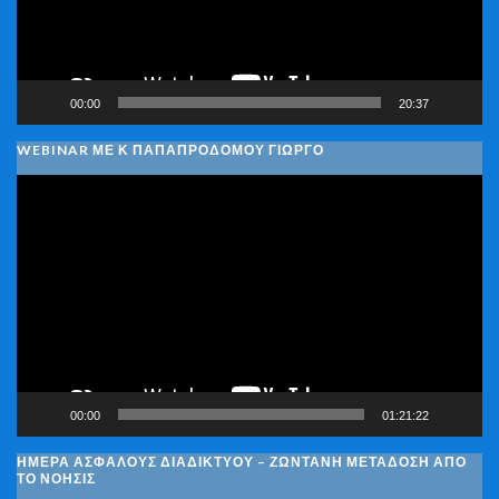
00:00
20:37
WEBINAR ΜΕ Κ ΠΑΠΑΠΡΟΔΌΜΟΥ ΓΙΏΡΓΟ
Πρόγραμμα
Αναπαραγωγής
Βίντεο
00:00
01:21:22
ΗΜΈΡΑ ΑΣΦΑΛΟΎΣ ΔΙΑΔΙΚΤΎΟΥ – ΖΩΝΤΑΝΉ ΜΕΤΆΔΟΣΗ ΑΠΌ
ΤΟ ΝΟΗΣΙΣ