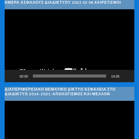
ΗΜΈΡΑ ΑΣΦΑΛΟΎΣ ΔΙΑΔΙΚΤΎΟΥ 2022 02 08 ΧΑΙΡΕΤΙΣΜΟΊ
Πρόγραμμα
Αναπαραγωγής
Βίντεο
00:00
14:05
ΔΙΑΠΕΡΙΦΕΡΕΙΑΚΌ ΘΕΜΑΤΙΚΌ ΔΊΚΤΥΟ ΑΣΦΆΛΕΙΑ ΣΤΟ
ΔΙΑΔΊΚΤΥΟ 2014-2021-ΑΠΟΛΟΓΙΣΜΌΣ ΚΑΙ ΜΈΛΛΟΝ
Πρόγραμμα
Αναπαραγωγής
Βίντεο