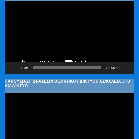
Πρόγραμμα
Αναπαραγωγής
Βίντεο
00:00
03:50:46
ΠΑΡΟΥΣΊΑΣΗ ΔΡΆΣΕΩΝ ΘΕΜΑΤΙΚΟΎ ΔΙΚΤΎΟΥ ΑΣΦΆΛΕΙΑ ΣΤΟ
ΔΙΑΔΊΚΤΥΟ
Πρόγραμμα
Αναπαραγωγής
Βίντεο