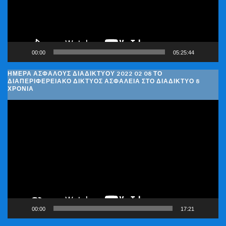
00:00
05:25:44
ΗΜΈΡΑ ΑΣΦΑΛΟΎΣ ΔΙΑΔΙΚΤΎΟΥ 2022 02 08 ΤΟ
ΔΙΑΠΕΡΙΦΕΡΕΙΑΚΌ ΔΊΚΤΥΟΣ ΑΣΦΆΛΕΙΑ ΣΤΟ ΔΙΑΔΊΚΤΥΟ 8
ΧΡΌΝΙΑ
Πρόγραμμα
Αναπαραγωγής
Βίντεο
00:00
17:21