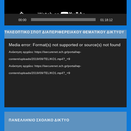
00:00
01:18:12
ΤΗΛΕΟΠΤΙΚΟ ΣΠΟΤ ΔΙΑΠΕΡΙΦΕΡΕΙΑΚΟΥ ΘΕΜΑΤΙΚΟΥ ΔΙΚΤΥΟΥ
Πρόγραμμα
Media error: Format(s) not supported or source(s) not found
Αναπαραγωγής
Ανάκτηση αρχείου: https://isecurenet.sch.gr/portal/wp-
Βίντεο
content/uploads/2019/09/TELIKO1.mp4?_=9
Ανάκτηση αρχείου: https://isecurenet.sch.gr/portal/wp-
content/uploads/2019/09/TELIKO1.mp4?_=9
ΠΑΝΕΛΛΗΝΙΟ ΣΧΟΛΙΚΟ ΔΙΚΤΥΟ