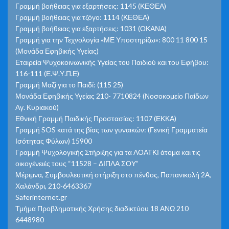
Γραμμή βοήθειας για εξαρτήσεις: 1145 (ΚΕΘΕΑ)
Γραμμή βοήθειας για τζόγο: 1114 (ΚΕΘΕΑ)
Γραμμή βοήθειας για εξαρτήσεις: 1031 (ΟΚΑΝΑ)
Γραμμή για την Τεχνολογία «ΜΕ Υποστηρίζω»: 800 11 800 15
(Μονάδα Εφηβικής Υγείας)
Εταιρεία Ψυχοκοινωνικής Υγείας του Παιδιού και του Εφήβου:
116-111 (Ε.Ψ.Υ.Π.Ε)
Γραμμή Μαζί για το Παιδί: (115 25)
Μονάδα Εφηβικής Υγείας 210- 7710824 (Νοσοκομείο Παίδων
Αγ. Κυριακού)
Εθνική Γραμμή Παιδικής Προστασίας: 1107 (ΕΚΚΑ)
Γραμμή SOS κατά της βίας των γυναικών: (Γενική Γραμματεία
Ισότητας Φύλων) 15900
Γραμμή Ψυχολογικής Στήριξης για τα ΛΟΑΤΚΙ άτομα και τις
οικογένειές τους “11528 – ΔΙΠΛΑ ΣΟΥ”
Μέριμνα, Συμβουλευτική στήριξη στο πένθος, Παπανικολή 2Α,
Χαλάνδρι, 210-6463367
Saferinternet.gr
Τμήμα Προβληματικής Χρήσης διαδικτύου 18 ΑΝΩ 210
6448980