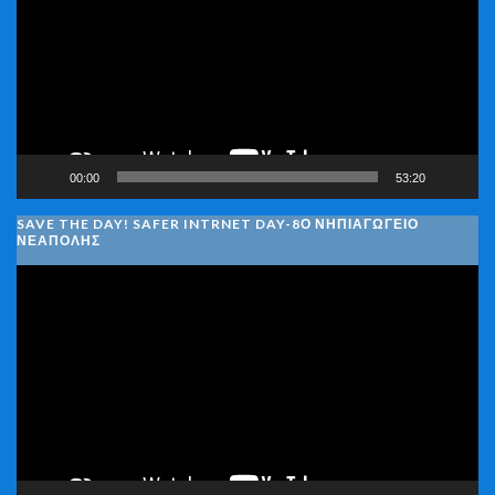
Βίντεο
00:00
53:20
SAVE THE DAY! SAFER INTRNET DAY-8Ο ΝΗΠΙΑΓΩΓΕΙΟ
ΝΕΑΠΟΛΗΣ
Πρόγραμμα
Αναπαραγωγής
Βίντεο