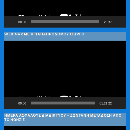
00:00
20:37
WEBINAR ΜΕ Κ ΠΑΠΑΠΡΟΔΌΜΟΥ ΓΙΏΡΓΟ
Πρόγραμμα
Αναπαραγωγής
Βίντεο
00:00
01:21:22
ΗΜΈΡΑ ΑΣΦΑΛΟΎΣ ΔΙΑΔΙΚΤΎΟΥ – ΖΩΝΤΑΝΉ ΜΕΤΆΔΟΣΗ ΑΠΌ
ΤΟ ΝΟΗΣΙΣ
Πρόγραμμα