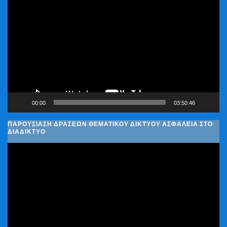
Αναπαραγωγής
Βίντεο
00:00
03:50:46
ΠΑΡΟΥΣΊΑΣΗ ΔΡΆΣΕΩΝ ΘΕΜΑΤΙΚΟΎ ΔΙΚΤΎΟΥ ΑΣΦΆΛΕΙΑ ΣΤΟ
ΔΙΑΔΊΚΤΥΟ
Πρόγραμμα
Αναπαραγωγής
Βίντεο