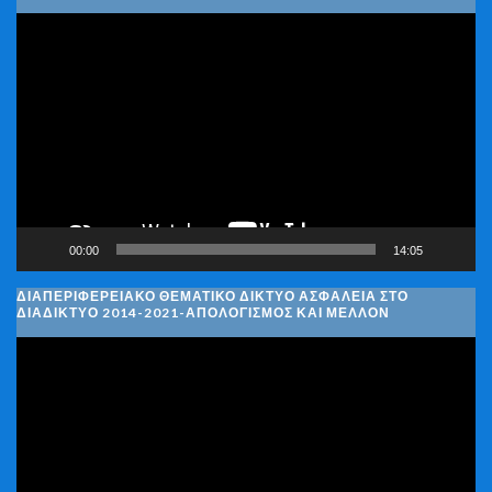
Πρόγραμμα
Αναπαραγωγής
Βίντεο
00:00
14:05
ΔΙΑΠΕΡΙΦΕΡΕΙΑΚΌ ΘΕΜΑΤΙΚΌ ΔΊΚΤΥΟ ΑΣΦΆΛΕΙΑ ΣΤΟ
ΔΙΑΔΊΚΤΥΟ 2014-2021-ΑΠΟΛΟΓΙΣΜΌΣ ΚΑΙ ΜΈΛΛΟΝ
Πρόγραμμα
Αναπαραγωγής
Βίντεο