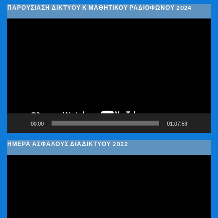
ΠΑΡΟΥΣΙΑΣΗ ΔΙΚΤΥΟΥ Κ ΜΑΘΗΤΙΚΟΥ ΡΑΔΙΟΦΩΝΟΥ 2024
Πρόγραμμα
Αναπαραγωγής
Βίντεο
00:00
01:07:53
ΗΜΕΡΑ ΑΣΦΑΛΟΥΣ ΔΙΑΔΙΚΤΥΟΥ 2022
Πρόγραμμα
Αναπαραγωγής
Βίντεο