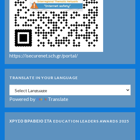
https://isecurenet.sch.gr/portal/
TRANSLATE IN YOUR LANGUAGE
Powered by
Translate
ΧΡΥΣΟ ΒΡΑΒΕΙΟ ΣΤΑ EDUCATION LEADERS AWARDS 2025