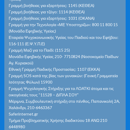
Γραμμή βοήθειας για εξαρτήσεις: 1145 (ΚΕΘΕΑ)
Γραμμή βοήθειας για τζόγο: 1114 (ΚΕΘΕΑ)
Γραμμή βοήθειας για εξαρτήσεις: 1031 (ΟΚΑΝΑ)
Γραμμή για την Τεχνολογία «ΜΕ Υποστηρίζω»: 800 11 800 15
(Μονάδα Εφηβικής Υγείας)
Εταιρεία Ψυχοκοινωνικής Υγείας του Παιδιού και του Εφήβου:
116-111 (Ε.Ψ.Υ.Π.Ε)
Γραμμή Μαζί για το Παιδί: (115 25)
Μονάδα Εφηβικής Υγείας 210- 7710824 (Νοσοκομείο Παίδων
Αγ. Κυριακού)
Εθνική Γραμμή Παιδικής Προστασίας: 1107 (ΕΚΚΑ)
Γραμμή SOS κατά της βίας των γυναικών: (Γενική Γραμματεία
Ισότητας Φύλων) 15900
Γραμμή Ψυχολογικής Στήριξης για τα ΛΟΑΤΚΙ άτομα και τις
οικογένειές τους “11528 – ΔΙΠΛΑ ΣΟΥ”
Μέριμνα, Συμβουλευτική στήριξη στο πένθος, Παπανικολή 2Α,
Χαλάνδρι, 210-6463367
Saferinternet.gr
Τμήμα Προβληματικής Χρήσης διαδικτύου 18 ΑΝΩ 210
6448980