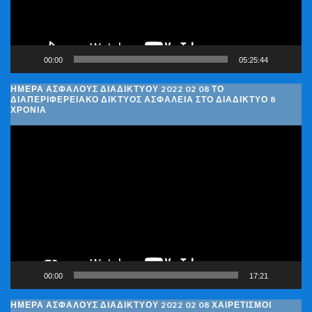
00:00
05:25:44
ΗΜΈΡΑ ΑΣΦΑΛΟΎΣ ΔΙΑΔΙΚΤΎΟΥ 2022 02 08 ΤΟ
ΔΙΑΠΕΡΙΦΕΡΕΙΑΚΌ ΔΊΚΤΥΟΣ ΑΣΦΆΛΕΙΑ ΣΤΟ ΔΙΑΔΊΚΤΥΟ 8
ΧΡΌΝΙΑ
Πρόγραμμα
Αναπαραγωγής
Βίντεο
00:00
17:21
ΗΜΈΡΑ ΑΣΦΑΛΟΎΣ ΔΙΑΔΙΚΤΎΟΥ 2022 02 08 ΧΑΙΡΕΤΙΣΜΟΊ