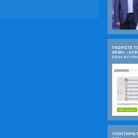
ΓΝΩΡΊΣΤΕ Τ
ΘΈΜΑ: «ΑΣΦ
EDUCATION
ΥΠΟΣΤΗΡΙΚ