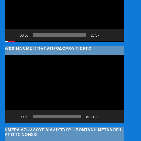
00:00
20:37
WEBINAR ΜΕ Κ ΠΑΠΑΠΡΟΔΌΜΟΥ ΓΙΏΡΓΟ
Πρόγραμμα
Αναπαραγωγής
Βίντεο
00:00
01:21:22
ΗΜΈΡΑ ΑΣΦΑΛΟΎΣ ΔΙΑΔΙΚΤΎΟΥ – ΖΩΝΤΑΝΉ ΜΕΤΆΔΟΣΗ
ΑΠΌ ΤΟ ΝΟΗΣΙΣ