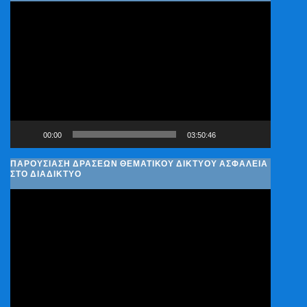
Πρόγραμμα
Αναπαραγωγής
Βίντεο
00:00
03:50:46
ΠΑΡΟΥΣΊΑΣΗ ΔΡΆΣΕΩΝ ΘΕΜΑΤΙΚΟΎ ΔΙΚΤΎΟΥ ΑΣΦΆΛΕΙΑ
ΣΤΟ ΔΙΑΔΊΚΤΥΟ
Πρόγραμμα
Αναπαραγωγής
Βίντεο