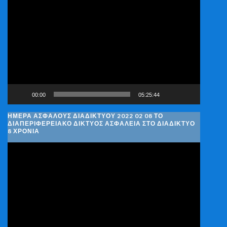
Πρόγραμμα
Αναπαραγωγής
Βίντεο
00:00
05:25:44
ΗΜΈΡΑ ΑΣΦΑΛΟΎΣ ΔΙΑΔΙΚΤΎΟΥ 2022 02 08 ΤΟ
ΔΙΑΠΕΡΙΦΕΡΕΙΑΚΌ ΔΊΚΤΥΟΣ ΑΣΦΆΛΕΙΑ ΣΤΟ ΔΙΑΔΊΚΤΥΟ
8 ΧΡΌΝΙΑ
Πρόγραμμα
Αναπαραγωγής
Βίντεο