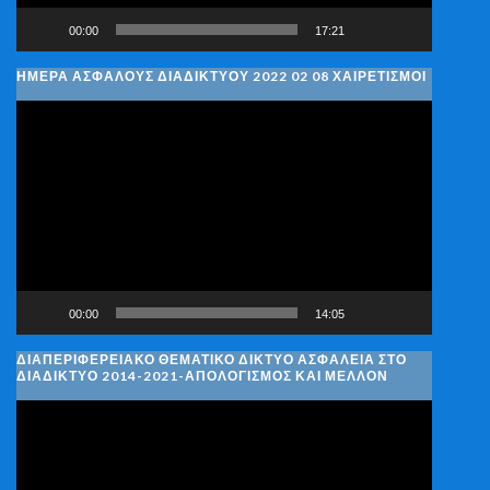
00:00
17:21
ΗΜΈΡΑ ΑΣΦΑΛΟΎΣ ΔΙΑΔΙΚΤΎΟΥ 2022 02 08 ΧΑΙΡΕΤΙΣΜΟΊ
Πρόγραμμα
Αναπαραγωγής
Βίντεο
00:00
14:05
ΔΙΑΠΕΡΙΦΕΡΕΙΑΚΌ ΘΕΜΑΤΙΚΌ ΔΊΚΤΥΟ ΑΣΦΆΛΕΙΑ ΣΤΟ
ΔΙΑΔΊΚΤΥΟ 2014-2021-ΑΠΟΛΟΓΙΣΜΌΣ ΚΑΙ ΜΈΛΛΟΝ
Πρόγραμμα
Αναπαραγωγής
Βίντεο