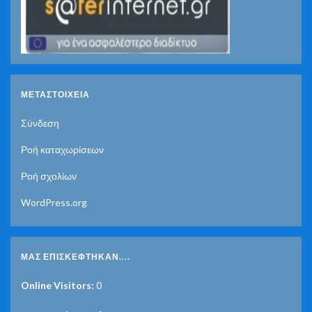
ΜΕΤΑΣΤΟΙΧΕΊΑ
Σύνδεση
Ροή καταχωρίσεων
Ροή σχολίων
WordPress.org
ΜΑΣ ΕΠΙΣΚΈΦΤΗΚΑΝ....
Online Visitors:
0