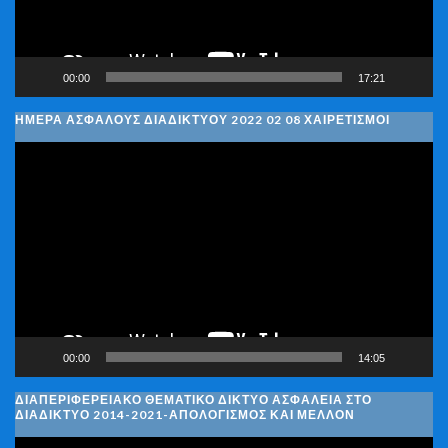
00:00
17:21
ΗΜΈΡΑ ΑΣΦΑΛΟΎΣ ΔΙΑΔΙΚΤΎΟΥ 2022 02 08 ΧΑΙΡΕΤΙΣΜΟΊ
Πρόγραμμα
Αναπαραγωγής
Βίντεο
00:00
14:05
ΔΙΑΠΕΡΙΦΕΡΕΙΑΚΌ ΘΕΜΑΤΙΚΌ ΔΊΚΤΥΟ ΑΣΦΆΛΕΙΑ ΣΤΟ
ΔΙΑΔΊΚΤΥΟ 2014-2021-ΑΠΟΛΟΓΙΣΜΌΣ ΚΑΙ ΜΈΛΛΟΝ
Πρόγραμμα