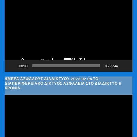
Πρόγραμμα
Αναπαραγωγής
Βίντεο
00:00
05:25:44
ΗΜΈΡΑ ΑΣΦΑΛΟΎΣ ΔΙΑΔΙΚΤΎΟΥ 2022 02 08 ΤΟ
ΔΙΑΠΕΡΙΦΕΡΕΙΑΚΌ ΔΊΚΤΥΟΣ ΑΣΦΆΛΕΙΑ ΣΤΟ ΔΙΑΔΊΚΤΥΟ 8
ΧΡΌΝΙΑ
Πρόγραμμα
Αναπαραγωγής
Βίντεο