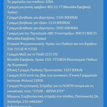
Το χαμόγελο του παιδιού: 1056
Γραμμή για γονείς εφήβων: 801.11.77 (Μονάδα Εφηβικής
Υγείας)
Γραμμή βοήθειας για εξαρτήσεις: 1145 (ΚΕΘΕΑ)
Γραμμή βοήθειας για τζόγο: 1114 (ΚΕΘΕΑ)
Γραμμή βοήθειας για εξαρτήσεις: 1031 (ΟΚΑΝΑ)
Γραμμή για την Τεχνολογία «ΜΕ Υποστηρίζω»: 800 11 800 15
(Μονάδα Εφηβικής Υγείας)
Εταιρεία Ψυχοκοινωνικής Υγείας του Παιδιού και του Εφήβου:
116-111 (Ε.Ψ.Υ.Π.Ε)
Γραμμή Μαζί για το Παιδί: (115 25)
Μονάδα Εφηβικής Υγείας 210- 7710824 (Νοσοκομείο Παίδων
Αγ. Κυριακού)
Εθνική Γραμμή Παιδικής Προστασίας: 1107 (ΕΚΚΑ)
Γραμμή SOS κατά της βίας των γυναικών: (Γενική Γραμματεία
Ισότητας Φύλων) 15900
Γραμμή Ψυχολογικής Στήριξης για τα ΛΟΑΤΚΙ άτομα και τις
οικογένειές τους “11528 – ΔΙΠΛΑ ΣΟΥ”
Μέριμνα, Συμβουλευτική στήριξη στο πένθος, Παπανικολή 2Α,
Χαλάνδρι, 210-6463367
Saferinternet.gr