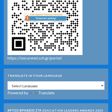
https://isecurenet.sch.gr/portal/
TRANSLATE IN YOUR LANGUAGE
Powered by
Translate
ΧΡΥΣΟ ΒΡΑΒΕΙΟ ΣΤΑ EDUCATION LEADERS AWARDS 2025