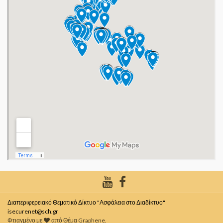
Διαπεριφερειακό Θεματικό Δίκτυο "Ασφάλεια στο Διαδίκτυο"
isecurenet@sch.gr
Φτιαγμένο με
από
Θέμα Graphene
.