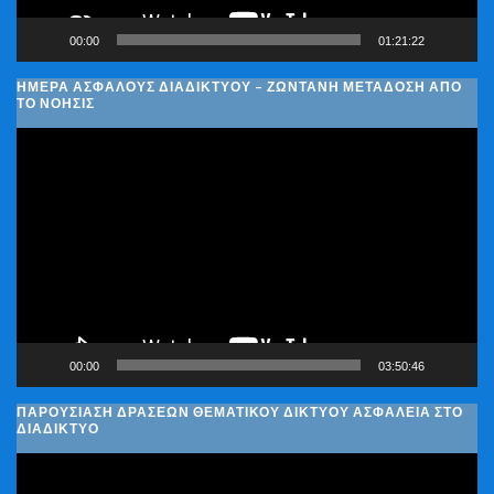
00:00
01:21:22
ΗΜΈΡΑ ΑΣΦΑΛΟΎΣ ΔΙΑΔΙΚΤΎΟΥ – ΖΩΝΤΑΝΉ ΜΕΤΆΔΟΣΗ ΑΠΌ
ΤΟ ΝΟΗΣΙΣ
Πρόγραμμα
Αναπαραγωγής
Βίντεο
00:00
03:50:46
ΠΑΡΟΥΣΊΑΣΗ ΔΡΆΣΕΩΝ ΘΕΜΑΤΙΚΟΎ ΔΙΚΤΎΟΥ ΑΣΦΆΛΕΙΑ ΣΤΟ
ΔΙΑΔΊΚΤΥΟ
Πρόγραμμα
Αναπαραγωγής