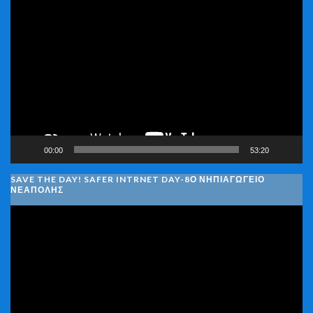
Πρόγραμμα
Αναπαραγωγής
Βίντεο
00:00
53:20
SAVE THE DAY! SAFER INTRNET DAY-8Ο ΝΗΠΙΑΓΩΓΕΙΟ
ΝΕΑΠΟΛΗΣ
Πρόγραμμα
Αναπαραγωγής
Βίντεο