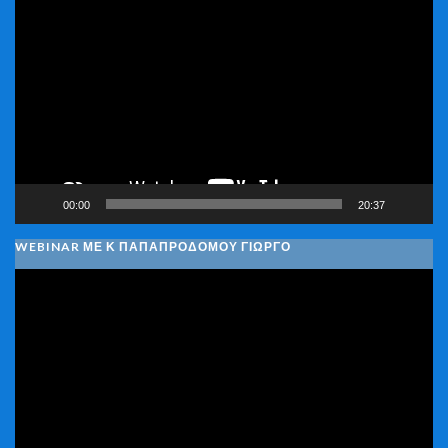
Αναπαραγωγής
Βίντεο
00:00
20:37
WEBINAR ΜΕ Κ ΠΑΠΑΠΡΟΔΌΜΟΥ ΓΙΏΡΓΟ
Πρόγραμμα
Αναπαραγωγής
Βίντεο