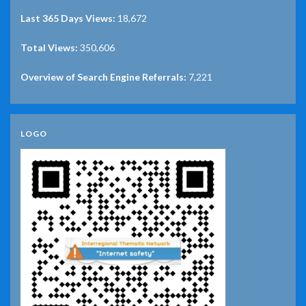
Last 365 Days Views:
18,672
Total Views:
350,606
Overview of Search Engine Referrals:
7,221
LOGO