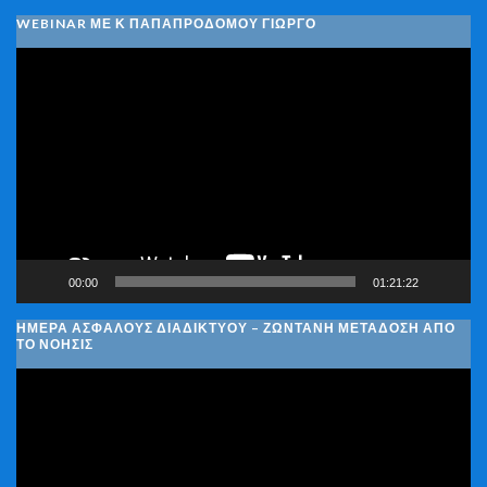
WEBINAR ΜΕ Κ ΠΑΠΑΠΡΟΔΌΜΟΥ ΓΙΏΡΓΟ
Πρόγραμμα
Αναπαραγωγής
Βίντεο
00:00
01:21:22
ΗΜΈΡΑ ΑΣΦΑΛΟΎΣ ΔΙΑΔΙΚΤΎΟΥ – ΖΩΝΤΑΝΉ ΜΕΤΆΔΟΣΗ ΑΠΌ
ΤΟ ΝΟΗΣΙΣ
Πρόγραμμα
Αναπαραγωγής
Βίντεο