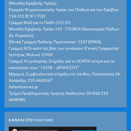
(Μονάδα Εφηβικής Υγείας)
Εταιρεία Ψυχοκοινωνικής Υγείας του Παιδιού και του Εφήβου:
116-111 (Ε.Ψ.Υ.Π.Ε)
Γραμμή Μαζί για το Παιδί: (115 25)
Μονάδα Εφηβικής Υγείας 210- 7710824 (Νοσοκομείο Παίδων
Αγ. Κυριακού)
Εθνική Γραμμή Παιδικής Προστασίας: 1107 (ΕΚΚΑ)
Γραμμή SOS κατά της βίας των γυναικών: (Γενική Γραμματεία
Ισότητας Φύλων) 15900
Γραμμή Ψυχολογικής Στήριξης για τα ΛΟΑΤΚΙ άτομα και τις
οικογένειές τους “11528 – ΔΙΠΛΑ ΣΟΥ”
Μέριμνα, Συμβουλευτική στήριξη στο πένθος, Παπανικολή 2Α,
Χαλάνδρι, 210-6463367
Saferinternet.gr
Τμήμα Προβληματικής Χρήσης διαδικτύου 18 ΑΝΩ 210
6448980
ΚΑΝΑΛΙ ΣΤΟ YOUTUBE