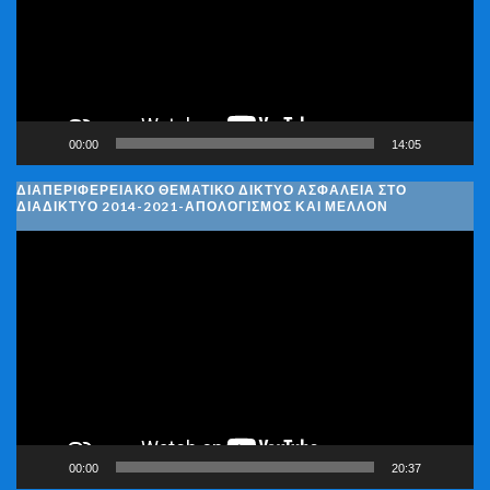
00:00
14:05
ΔΙΑΠΕΡΙΦΕΡΕΙΑΚΌ ΘΕΜΑΤΙΚΌ ΔΊΚΤΥΟ ΑΣΦΆΛΕΙΑ ΣΤΟ
ΔΙΑΔΊΚΤΥΟ 2014-2021-ΑΠΟΛΟΓΙΣΜΌΣ ΚΑΙ ΜΈΛΛΟΝ
Πρόγραμμα
Αναπαραγωγής
Βίντεο
00:00
20:37