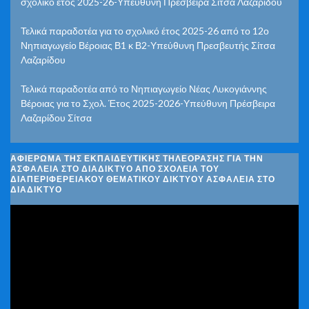
σχολικό έτος 2025-26-Υπεύθυνη Πρέσβειρα Σίτσα Λαζαρίδου
Τελικά παραδοτέα για το σχολικό έτος 2025-26 από το 12ο
Νηπιαγωγείο Βέροιας Β1 κ Β2-Υπεύθυνη Πρεσβευτής Σίτσα
Λαζαρίδου
Τελικά παραδοτέα από το Νηπιαγωγείο Νέας Λυκογιάννης
Βέροιας για το Σχολ. Έτος 2025-2026-Υπεύθυνη Πρέσβειρα
Λαζαρίδου Σίτσα
ΑΦΙΈΡΩΜΑ ΤΗΣ ΕΚΠΑΙΔΕΥΤΙΚΉΣ ΤΗΛΕΌΡΑΣΗΣ ΓΙΑ ΤΗΝ
ΑΣΦΆΛΕΙΑ ΣΤΟ ΔΙΑΔΊΚΤΥΟ ΑΠΌ ΣΧΟΛΕΊΑ ΤΟΥ
ΔΙΑΠΕΡΙΦΕΡΕΙΑΚΟΎ ΘΕΜΑΤΙΚΟΎ ΔΙΚΤΎΟΥ ΑΣΦΆΛΕΙΑ ΣΤΟ
ΔΙΑΔΊΚΤΥΟ
Πρόγραμμα
Αναπαραγωγής
Βίντεο