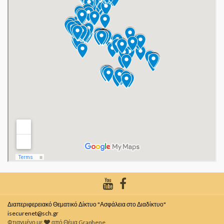
Διαπεριφερειακό Θεματικό Δίκτυο "Ασφάλεια στο Διαδίκτυο"
isecurenet@sch.gr
Φτιαγμένο με
από
Θέμα Graphene
.