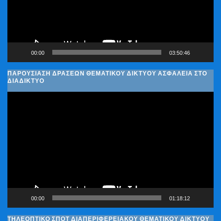
00:00
03:50:46
ΠΑΡΟΥΣΊΑΣΗ ΔΡΆΣΕΩΝ ΘΕΜΑΤΙΚΟΎ ΔΙΚΤΎΟΥ ΑΣΦΆΛΕΙΑ ΣΤΟ
ΔΙΑΔΊΚΤΥΟ
Πρόγραμμα
Αναπαραγωγής
Βίντεο
00:00
01:18:12
ΤΗΛΕΟΠΤΙΚΟ ΣΠΟΤ ΔΙΑΠΕΡΙΦΕΡΕΙΑΚΟΥ ΘΕΜΑΤΙΚΟΥ ΔΙΚΤΥΟΥ