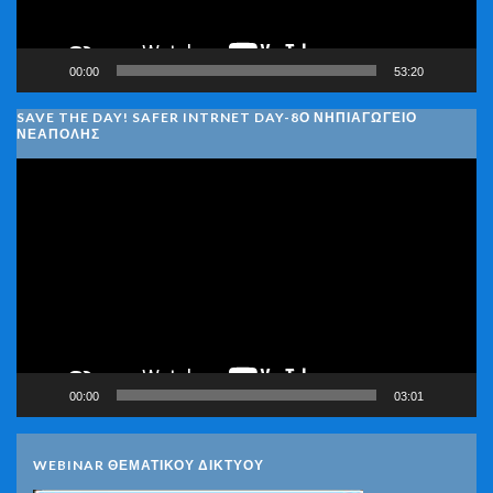
00:00
53:20
SAVE THE DAY! SAFER INTRNET DAY-8Ο ΝΗΠΙΑΓΩΓΕΙΟ
ΝΕΑΠΟΛΗΣ
Πρόγραμμα
Αναπαραγωγής
Βίντεο
00:00
03:01
WEBINAR ΘΕΜΑΤΙΚΟΥ ΔΙΚΤΥΟΥ