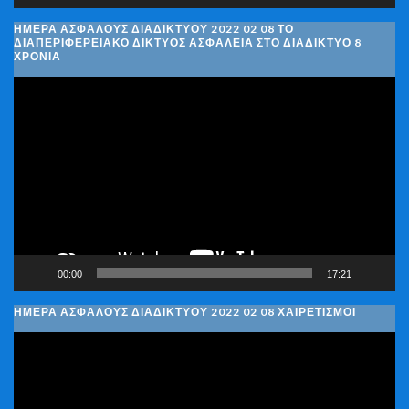
ΗΜΈΡΑ ΑΣΦΑΛΟΎΣ ΔΙΑΔΙΚΤΎΟΥ 2022 02 08 ΤΟ
ΔΙΑΠΕΡΙΦΕΡΕΙΑΚΌ ΔΊΚΤΥΟΣ ΑΣΦΆΛΕΙΑ ΣΤΟ ΔΙΑΔΊΚΤΥΟ 8
ΧΡΌΝΙΑ
Πρόγραμμα
Αναπαραγωγής
Βίντεο
00:00
17:21
ΗΜΈΡΑ ΑΣΦΑΛΟΎΣ ΔΙΑΔΙΚΤΎΟΥ 2022 02 08 ΧΑΙΡΕΤΙΣΜΟΊ
Πρόγραμμα
Αναπαραγωγής
Βίντεο