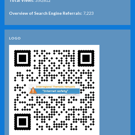
Total Views:
350,612
Overview of Search Engine Referrals:
7,223
LOGO