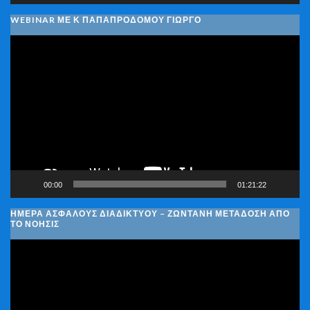
WEBINAR ΜΕ Κ ΠΑΠΑΠΡΟΔΌΜΟΥ ΓΙΏΡΓΟ
Πρόγραμμα
Αναπαραγωγής
Βίντεο
00:00
01:21:22
ΗΜΈΡΑ ΑΣΦΑΛΟΎΣ ΔΙΑΔΙΚΤΎΟΥ – ΖΩΝΤΑΝΉ ΜΕΤΆΔΟΣΗ ΑΠΌ
ΤΟ ΝΟΗΣΙΣ
Πρόγραμμα
Αναπαραγωγής
Βίντεο