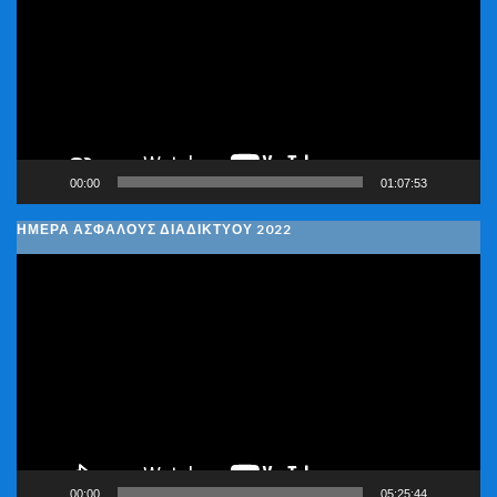
Βίντεο
00:00
01:07:53
ΗΜΕΡΑ ΑΣΦΑΛΟΥΣ ΔΙΑΔΙΚΤΥΟΥ 2022
Πρόγραμμα
Αναπαραγωγής
Βίντεο
00:00
05:25:44