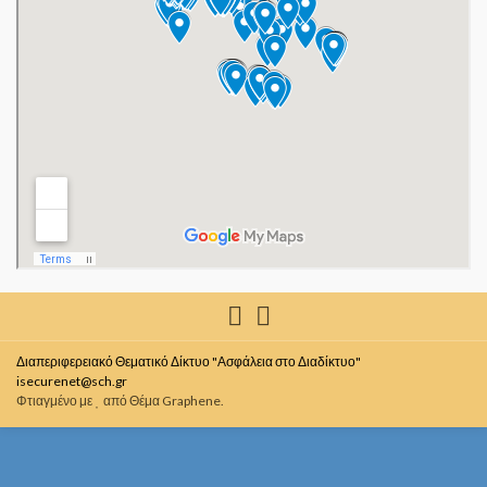
Διαπεριφερειακό Θεματικό Δίκτυο "Ασφάλεια στο Διαδίκτυο"
isecurenet@sch.gr
Φτιαγμένο με
από
Θέμα Graphene
.