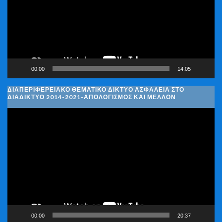
00:00
14:05
ΔΙΑΠΕΡΙΦΕΡΕΙΑΚΌ ΘΕΜΑΤΙΚΌ ΔΊΚΤΥΟ ΑΣΦΆΛΕΙΑ ΣΤΟ
ΔΙΑΔΊΚΤΥΟ 2014-2021-ΑΠΟΛΟΓΙΣΜΌΣ ΚΑΙ ΜΈΛΛΟΝ
Πρόγραμμα
Αναπαραγωγής
Βίντεο
00:00
20:37