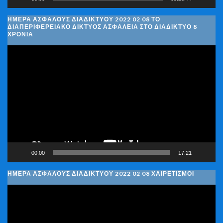
ΗΜΈΡΑ ΑΣΦΑΛΟΎΣ ΔΙΑΔΙΚΤΎΟΥ 2022 02 08 ΤΟ
ΔΙΑΠΕΡΙΦΕΡΕΙΑΚΌ ΔΊΚΤΥΟΣ ΑΣΦΆΛΕΙΑ ΣΤΟ ΔΙΑΔΊΚΤΥΟ 8
ΧΡΌΝΙΑ
Πρόγραμμα
Αναπαραγωγής
Βίντεο
00:00
17:21
ΗΜΈΡΑ ΑΣΦΑΛΟΎΣ ΔΙΑΔΙΚΤΎΟΥ 2022 02 08 ΧΑΙΡΕΤΙΣΜΟΊ
Πρόγραμμα
Αναπαραγωγής
Βίντεο