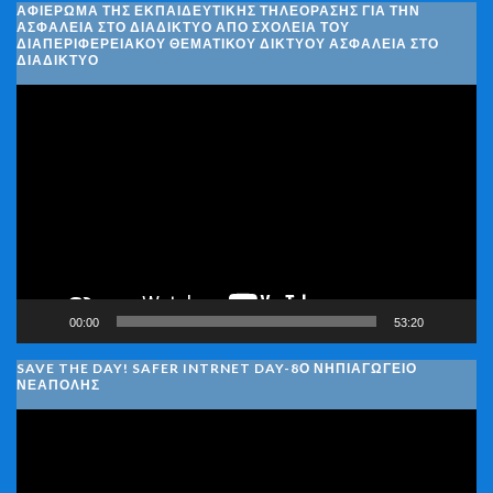
ΑΦΙΈΡΩΜΑ ΤΗΣ ΕΚΠΑΙΔΕΥΤΙΚΉΣ ΤΗΛΕΌΡΑΣΗΣ ΓΙΑ ΤΗΝ
ΑΣΦΆΛΕΙΑ ΣΤΟ ΔΙΑΔΊΚΤΥΟ ΑΠΌ ΣΧΟΛΕΊΑ ΤΟΥ
ΔΙΑΠΕΡΙΦΕΡΕΙΑΚΟΎ ΘΕΜΑΤΙΚΟΎ ΔΙΚΤΎΟΥ ΑΣΦΆΛΕΙΑ ΣΤΟ
ΔΙΑΔΊΚΤΥΟ
Πρόγραμμα
Αναπαραγωγής
Βίντεο
00:00
53:20
SAVE THE DAY! SAFER INTRNET DAY-8Ο ΝΗΠΙΑΓΩΓΕΙΟ
ΝΕΑΠΟΛΗΣ
Πρόγραμμα
Αναπαραγωγής
Βίντεο