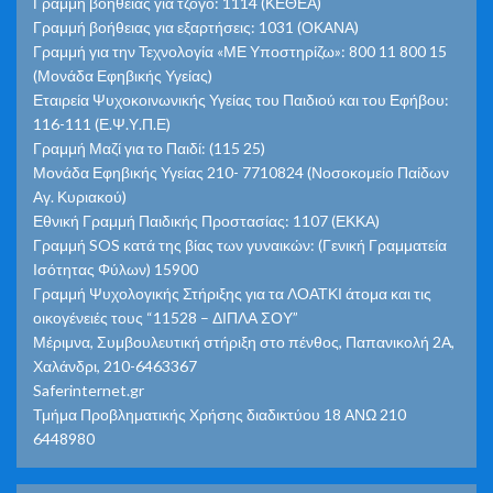
Γραμμή βοήθειας για τζόγο: 1114 (ΚΕΘΕΑ)
Γραμμή βοήθειας για εξαρτήσεις: 1031 (ΟΚΑΝΑ)
Γραμμή για την Τεχνολογία «ΜΕ Υποστηρίζω»: 800 11 800 15
(Μονάδα Εφηβικής Υγείας)
Εταιρεία Ψυχοκοινωνικής Υγείας του Παιδιού και του Εφήβου:
116-111 (Ε.Ψ.Υ.Π.Ε)
Γραμμή Μαζί για το Παιδί: (115 25)
Μονάδα Εφηβικής Υγείας 210- 7710824 (Νοσοκομείο Παίδων
Αγ. Κυριακού)
Εθνική Γραμμή Παιδικής Προστασίας: 1107 (ΕΚΚΑ)
Γραμμή SOS κατά της βίας των γυναικών: (Γενική Γραμματεία
Ισότητας Φύλων) 15900
Γραμμή Ψυχολογικής Στήριξης για τα ΛΟΑΤΚΙ άτομα και τις
οικογένειές τους “11528 – ΔΙΠΛΑ ΣΟΥ”
Μέριμνα, Συμβουλευτική στήριξη στο πένθος, Παπανικολή 2Α,
Χαλάνδρι, 210-6463367
Saferinternet.gr
Τμήμα Προβληματικής Χρήσης διαδικτύου 18 ΑΝΩ 210
6448980