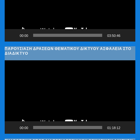
00:00
03:50:46
ΠΑΡΟΥΣΊΑΣΗ ΔΡΆΣΕΩΝ ΘΕΜΑΤΙΚΟΎ ΔΙΚΤΎΟΥ ΑΣΦΆΛΕΙΑ ΣΤΟ
ΔΙΑΔΊΚΤΥΟ
Πρόγραμμα
Αναπαραγωγής
Βίντεο
00:00
01:18:12