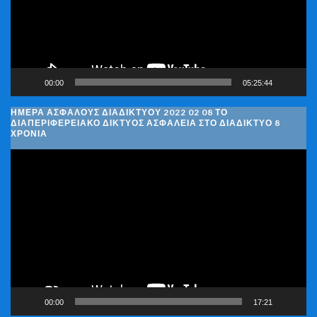
00:00
05:25:44
ΗΜΈΡΑ ΑΣΦΑΛΟΎΣ ΔΙΑΔΙΚΤΎΟΥ 2022 02 08 ΤΟ
ΔΙΑΠΕΡΙΦΕΡΕΙΑΚΌ ΔΊΚΤΥΟΣ ΑΣΦΆΛΕΙΑ ΣΤΟ ΔΙΑΔΊΚΤΥΟ 8
ΧΡΌΝΙΑ
Πρόγραμμα
Αναπαραγωγής
Βίντεο
00:00
17:21