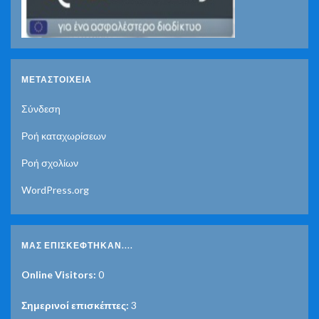
ΜΕΤΑΣΤΟΙΧΕΊΑ
Σύνδεση
Ροή καταχωρίσεων
Ροή σχολίων
WordPress.org
ΜΑΣ ΕΠΙΣΚΈΦΤΗΚΑΝ....
Online Visitors:
0
Σημερινοί επισκέπτες:
3