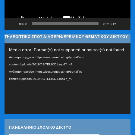
00:00
01:18:12
ΤΗΛΕΟΠΤΙΚΟ ΣΠΟΤ ΔΙΑΠΕΡΙΦΕΡΕΙΑΚΟΥ ΘΕΜΑΤΙΚΟΥ ΔΙΚΤΥΟΥ
Πρόγραμμα
Media error: Format(s) not supported or source(s) not found
Αναπαραγωγής
Ανάκτηση αρχείου: https://isecurenet.sch.gr/portal/wp-
Βίντεο
content/uploads/2019/09/TELIKO1.mp4?_=9
Ανάκτηση αρχείου: https://isecurenet.sch.gr/portal/wp-
content/uploads/2019/09/TELIKO1.mp4?_=9
ΠΑΝΕΛΛΗΝΙΟ ΣΧΟΛΙΚΟ ΔΙΚΤΥΟ