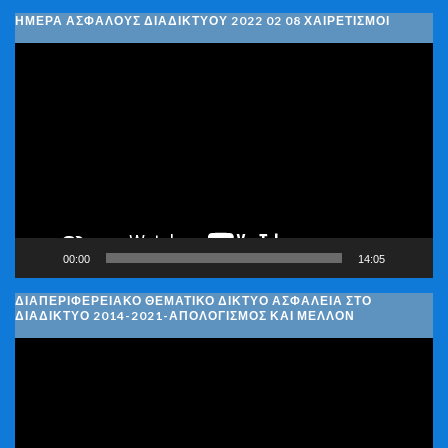
ΗΜΈΡΑ ΑΣΦΑΛΟΎΣ ΔΙΑΔΙΚΤΎΟΥ 2022 02 08 ΧΑΙΡΕΤΙΣΜΟΊ
Πρόγραμμα
Αναπαραγωγής
Βίντεο
00:00
14:05
ΔΙΑΠΕΡΙΦΕΡΕΙΑΚΌ ΘΕΜΑΤΙΚΌ ΔΊΚΤΥΟ ΑΣΦΆΛΕΙΑ ΣΤΟ
ΔΙΑΔΊΚΤΥΟ 2014-2021-ΑΠΟΛΟΓΙΣΜΌΣ ΚΑΙ ΜΈΛΛΟΝ
Πρόγραμμα
Αναπαραγωγής
Βίντεο