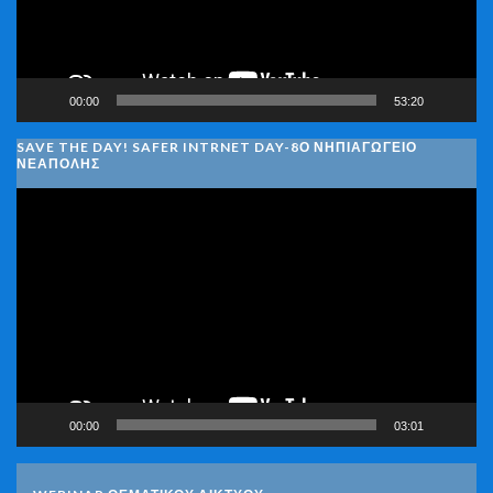
00:00
53:20
SAVE THE DAY! SAFER INTRNET DAY-8Ο ΝΗΠΙΑΓΩΓΕΙΟ
ΝΕΑΠΟΛΗΣ
Πρόγραμμα
Αναπαραγωγής
Βίντεο
00:00
03:01