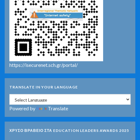
https://isecurenet.sch.gr/portal/
TRANSLATE IN YOUR LANGUAGE
Powered by
Translate
ΧΡΥΣΟ ΒΡΑΒΕΙΟ ΣΤΑ EDUCATION LEADERS AWARDS 2025