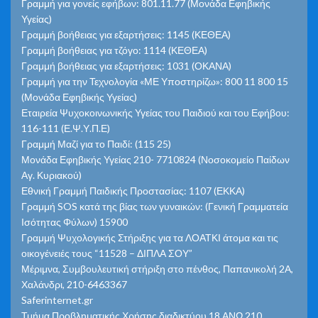
Γραμμή για γονείς εφήβων: 801.11.77 (Μονάδα Εφηβικής
Υγείας)
Γραμμή βοήθειας για εξαρτήσεις: 1145 (ΚΕΘΕΑ)
Γραμμή βοήθειας για τζόγο: 1114 (ΚΕΘΕΑ)
Γραμμή βοήθειας για εξαρτήσεις: 1031 (ΟΚΑΝΑ)
Γραμμή για την Τεχνολογία «ΜΕ Υποστηρίζω»: 800 11 800 15
(Μονάδα Εφηβικής Υγείας)
Εταιρεία Ψυχοκοινωνικής Υγείας του Παιδιού και του Εφήβου:
116-111 (Ε.Ψ.Υ.Π.Ε)
Γραμμή Μαζί για το Παιδί: (115 25)
Μονάδα Εφηβικής Υγείας 210- 7710824 (Νοσοκομείο Παίδων
Αγ. Κυριακού)
Εθνική Γραμμή Παιδικής Προστασίας: 1107 (ΕΚΚΑ)
Γραμμή SOS κατά της βίας των γυναικών: (Γενική Γραμματεία
Ισότητας Φύλων) 15900
Γραμμή Ψυχολογικής Στήριξης για τα ΛΟΑΤΚΙ άτομα και τις
οικογένειές τους “11528 – ΔΙΠΛΑ ΣΟΥ”
Μέριμνα, Συμβουλευτική στήριξη στο πένθος, Παπανικολή 2Α,
Χαλάνδρι, 210-6463367
Saferinternet.gr
Τμήμα Προβληματικής Χρήσης διαδικτύου 18 ΑΝΩ 210