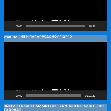
00:00
20:37
WEBINAR ΜΕ Κ ΠΑΠΑΠΡΟΔΌΜΟΥ ΓΙΏΡΓΟ
Πρόγραμμα
Αναπαραγωγής
Βίντεο
00:00
01:21:22
ΗΜΈΡΑ ΑΣΦΑΛΟΎΣ ΔΙΑΔΙΚΤΎΟΥ – ΖΩΝΤΑΝΉ ΜΕΤΆΔΟΣΗ ΑΠΌ
ΤΟ ΝΟΗΣΙΣ