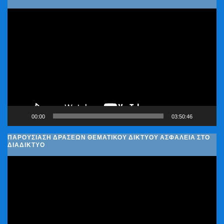
Πρόγραμμα
Αναπαραγωγής
Βίντεο
00:00
03:50:46
ΠΑΡΟΥΣΊΑΣΗ ΔΡΆΣΕΩΝ ΘΕΜΑΤΙΚΟΎ ΔΙΚΤΎΟΥ ΑΣΦΆΛΕΙΑ ΣΤΟ
ΔΙΑΔΊΚΤΥΟ
Πρόγραμμα
Αναπαραγωγής
Βίντεο