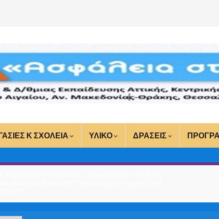
ΓΑΣΙΕΣ Κ ΣΧΟΛΕΙΑ
ΥΛΙΚΟ
ΔΡΑΣΕΙΣ
ΠΡΟΓΡ
Παραδοτέα από το 1ο ΔΣ Ωραιοκάστρου-Υπεύθυνη
κπαιδευτικός Θεοκτίστη Παπαζώη για το σχολικό έτος
021-22