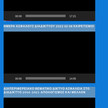
00:00
17:21
ΗΜΈΡΑ ΑΣΦΑΛΟΎΣ ΔΙΑΔΙΚΤΎΟΥ 2022 02 08 ΧΑΙΡΕΤΙΣΜΟΊ
Πρόγραμμα
Αναπαραγωγής
Βίντεο
00:00
14:05
ΔΙΑΠΕΡΙΦΕΡΕΙΑΚΌ ΘΕΜΑΤΙΚΌ ΔΊΚΤΥΟ ΑΣΦΆΛΕΙΑ ΣΤΟ
ΔΙΑΔΊΚΤΥΟ 2014-2021-ΑΠΟΛΟΓΙΣΜΌΣ ΚΑΙ ΜΈΛΛΟΝ
Πρόγραμμα
Αναπαραγωγής