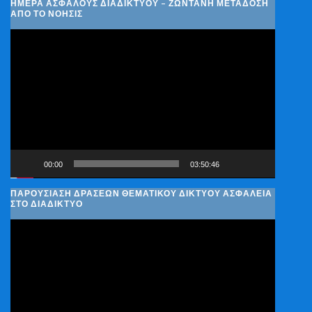
ΗΜΈΡΑ ΑΣΦΑΛΟΎΣ ΔΙΑΔΙΚΤΎΟΥ – ΖΩΝΤΑΝΉ ΜΕΤΆΔΟΣΗ
ΑΠΌ ΤΟ ΝΟΗΣΙΣ
Πρόγραμμα
Αναπαραγωγής
Βίντεο
00:00
03:50:46
ΠΑΡΟΥΣΊΑΣΗ ΔΡΆΣΕΩΝ ΘΕΜΑΤΙΚΟΎ ΔΙΚΤΎΟΥ ΑΣΦΆΛΕΙΑ
ΣΤΟ ΔΙΑΔΊΚΤΥΟ
Πρόγραμμα
Αναπαραγωγής
Βίντεο