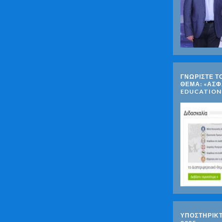
ΓΝΩΡΊΣΤΕ Τ
ΘΈΜΑ: «ΑΣΦ
EDUCATION
ΥΠΟΣΤΗΡΙΚ