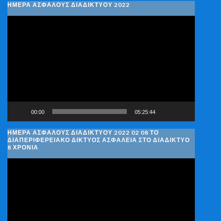
ΗΜΕΡΑ ΑΣΦΑΛΟΥΣ ΔΙΑΔΙΚΤΥΟΥ 2022
Πρόγραμμα
Αναπαραγωγής
Βίντεο
00:00
05:25:44
ΗΜΈΡΑ ΑΣΦΑΛΟΎΣ ΔΙΑΔΙΚΤΎΟΥ 2022 02 08 ΤΟ
ΔΙΑΠΕΡΙΦΕΡΕΙΑΚΌ ΔΊΚΤΥΟΣ ΑΣΦΆΛΕΙΑ ΣΤΟ ΔΙΑΔΊΚΤΥΟ
8 ΧΡΌΝΙΑ
Πρόγραμμα
Αναπαραγωγής
Βίντεο