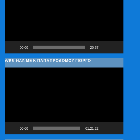
Βίντεο
00:00
20:37
WEBINAR ΜΕ Κ ΠΑΠΑΠΡΟΔΌΜΟΥ ΓΙΏΡΓΟ
Πρόγραμμα
Αναπαραγωγής
Βίντεο
00:00
01:21:22