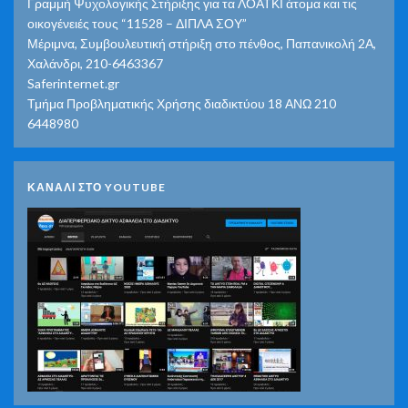
Γραμμή Ψυχολογικής Στήριξης για τα ΛΟΑΤΚΙ άτομα και τις
οικογένειές τους “11528 – ΔΙΠΛΑ ΣΟΥ”
Μέριμνα, Συμβουλευτική στήριξη στο πένθος, Παπανικολή 2Α,
Χαλάνδρι, 210-6463367
Saferinternet.gr
Τμήμα Προβληματικής Χρήσης διαδικτύου 18 ΑΝΩ 210
6448980
ΚΑΝΑΛΙ ΣΤΟ YOUTUBE