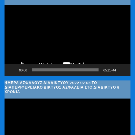
Πρόγραμμα
Αναπαραγωγής
Βίντεο
00:00
05:25:44
ΗΜΈΡΑ ΑΣΦΑΛΟΎΣ ΔΙΑΔΙΚΤΎΟΥ 2022 02 08 ΤΟ
ΔΙΑΠΕΡΙΦΕΡΕΙΑΚΌ ΔΊΚΤΥΟΣ ΑΣΦΆΛΕΙΑ ΣΤΟ ΔΙΑΔΊΚΤΥΟ 8
ΧΡΌΝΙΑ
Πρόγραμμα
Αναπαραγωγής
Βίντεο