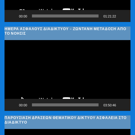
00:00
01:21:22
ΗΜΈΡΑ ΑΣΦΑΛΟΎΣ ΔΙΑΔΙΚΤΎΟΥ – ΖΩΝΤΑΝΉ ΜΕΤΆΔΟΣΗ ΑΠΌ
ΤΟ ΝΟΗΣΙΣ
Πρόγραμμα
Αναπαραγωγής
Βίντεο
00:00
03:50:46
ΠΑΡΟΥΣΊΑΣΗ ΔΡΆΣΕΩΝ ΘΕΜΑΤΙΚΟΎ ΔΙΚΤΎΟΥ ΑΣΦΆΛΕΙΑ ΣΤΟ
ΔΙΑΔΊΚΤΥΟ
Πρόγραμμα