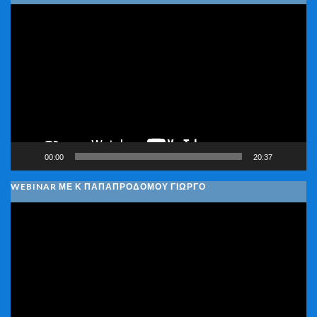
Πρόγραμμα
Αναπαραγωγής
Βίντεο
00:00
20:37
WEBINAR ΜΕ Κ ΠΑΠΑΠΡΟΔΌΜΟΥ ΓΙΏΡΓΟ
Πρόγραμμα
Αναπαραγωγής
Βίντεο