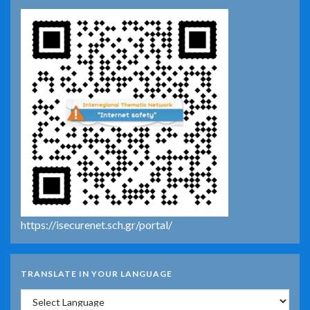
https://isecurenet.sch.gr/portal/
TRANSLATE IN YOUR LANGUAGE