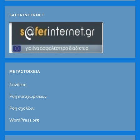
SAFERINTERNET
ΜΕΤΑΣΤΟΙΧΕΊΑ
Σύνδεση
Ροή καταχωρίσεων
Ροή σχολίων
WordPress.org