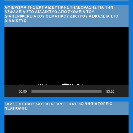
ΑΦΙΈΡΩΜΑ ΤΗΣ ΕΚΠΑΙΔΕΥΤΙΚΉΣ ΤΗΛΕΌΡΑΣΗΣ ΓΙΑ ΤΗΝ
ΑΣΦΆΛΕΙΑ ΣΤΟ ΔΙΑΔΊΚΤΥΟ ΑΠΌ ΣΧΟΛΕΊΑ ΤΟΥ
ΔΙΑΠΕΡΙΦΕΡΕΙΑΚΟΎ ΘΕΜΑΤΙΚΟΎ ΔΙΚΤΎΟΥ ΑΣΦΆΛΕΙΑ ΣΤΟ
ΔΙΑΔΊΚΤΥΟ
Πρόγραμμα
Αναπαραγωγής
Βίντεο
00:00
53:20
SAVE THE DAY! SAFER INTRNET DAY-8Ο ΝΗΠΙΑΓΩΓΕΙΟ
ΝΕΑΠΟΛΗΣ
Πρόγραμμα
Αναπαραγωγής
Βίντεο