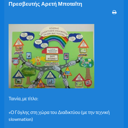
Πρεσβευτής Αρετή Μποταΐτη
Ταινία, με τίτλο:
«Ο Γόγλης στη χώρα του Διαδικτύου (με την τεχνική
slowmation)