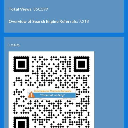
Total Views:
350,599
Overview of Search Engine Referrals:
7,218
LOGO