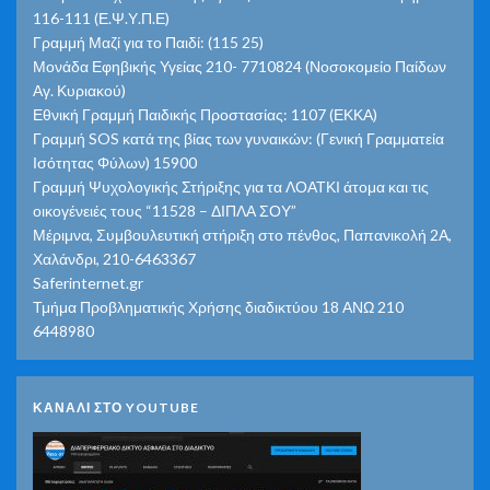
116-111 (Ε.Ψ.Υ.Π.Ε)
Γραμμή Μαζί για το Παιδί: (115 25)
Μονάδα Εφηβικής Υγείας 210- 7710824 (Νοσοκομείο Παίδων
Αγ. Κυριακού)
Εθνική Γραμμή Παιδικής Προστασίας: 1107 (ΕΚΚΑ)
Γραμμή SOS κατά της βίας των γυναικών: (Γενική Γραμματεία
Ισότητας Φύλων) 15900
Γραμμή Ψυχολογικής Στήριξης για τα ΛΟΑΤΚΙ άτομα και τις
οικογένειές τους “11528 – ΔΙΠΛΑ ΣΟΥ”
Μέριμνα, Συμβουλευτική στήριξη στο πένθος, Παπανικολή 2Α,
Χαλάνδρι, 210-6463367
Saferinternet.gr
Τμήμα Προβληματικής Χρήσης διαδικτύου 18 ΑΝΩ 210
6448980
ΚΑΝΑΛΙ ΣΤΟ YOUTUBE