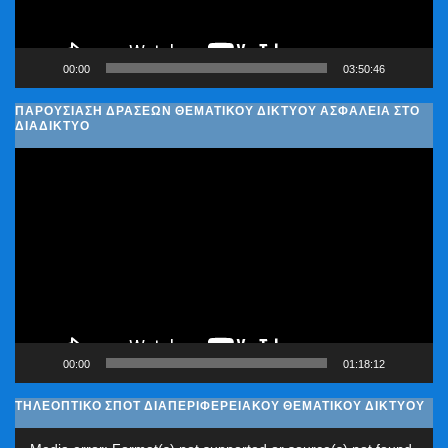
00:00
03:50:46
ΠΑΡΟΥΣΊΑΣΗ ΔΡΆΣΕΩΝ ΘΕΜΑΤΙΚΟΎ ΔΙΚΤΎΟΥ ΑΣΦΆΛΕΙΑ ΣΤΟ
ΔΙΑΔΊΚΤΥΟ
Πρόγραμμα
Αναπαραγωγής
Βίντεο
00:00
01:18:12
ΤΗΛΕΟΠΤΙΚΟ ΣΠΟΤ ΔΙΑΠΕΡΙΦΕΡΕΙΑΚΟΥ ΘΕΜΑΤΙΚΟΥ ΔΙΚΤΥΟΥ
Πρόγραμμα