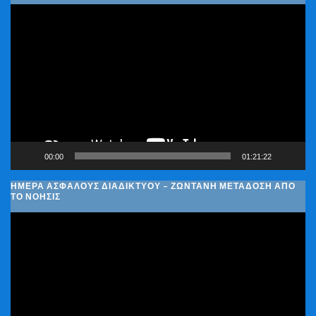
Πρόγραμμα
Αναπαραγωγής
Βίντεο
00:00
01:21:22
ΗΜΈΡΑ ΑΣΦΑΛΟΎΣ ΔΙΑΔΙΚΤΎΟΥ – ΖΩΝΤΑΝΉ ΜΕΤΆΔΟΣΗ ΑΠΌ
ΤΟ ΝΟΗΣΙΣ
Πρόγραμμα
Αναπαραγωγής
Βίντεο