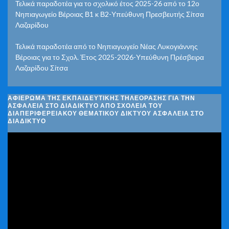
Τελικά παραδοτέα για το σχολικό έτος 2025-26 από το 12ο
Νηπιαγωγείο Βέροιας Β1 κ Β2-Υπεύθυνη Πρεσβευτής Σίτσα
Λαζαρίδου
Τελικά παραδοτέα από το Νηπιαγωγείο Νέας Λυκογιάννης
Βέροιας για το Σχολ. Έτος 2025-2026-Υπεύθυνη Πρέσβειρα
Λαζαρίδου Σίτσα
ΑΦΙΈΡΩΜΑ ΤΗΣ ΕΚΠΑΙΔΕΥΤΙΚΉΣ ΤΗΛΕΌΡΑΣΗΣ ΓΙΑ ΤΗΝ
ΑΣΦΆΛΕΙΑ ΣΤΟ ΔΙΑΔΊΚΤΥΟ ΑΠΌ ΣΧΟΛΕΊΑ ΤΟΥ
ΔΙΑΠΕΡΙΦΕΡΕΙΑΚΟΎ ΘΕΜΑΤΙΚΟΎ ΔΙΚΤΎΟΥ ΑΣΦΆΛΕΙΑ ΣΤΟ
ΔΙΑΔΊΚΤΥΟ
Πρόγραμμα
Αναπαραγωγής
Βίντεο