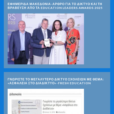
ΕΦΗΜΕΡΙΔΑ ΜΑΚΕΔΟΝΙΑ-ΑΡΘΡΟ ΓΙΑ ΤΟ ΔΙΚΤΥΟ ΚΑΙ ΤΗ
ΒΡΑΒΕΥΣΗ ΑΠΟ ΤΑ EDUCATION LEADERS AWARDS 2025
ΓΝΩΡΊΣΤΕ ΤΟ ΜΕΓΑΛΎΤΕΡΟ ΔΊΚΤΥΟ ΣΧΟΛΕΊΩΝ ΜΕ ΘΈΜΑ:
«ΑΣΦΆΛΕΙΑ ΣΤΟ ΔΙΑΔΊΚΤΥΟ»-FRESH EDUCATION