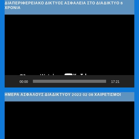
ΔΙΑΠΕΡΙΦΕΡΕΙΑΚΌ ΔΊΚΤΥΟΣ ΑΣΦΆΛΕΙΑ ΣΤΟ ΔΙΑΔΊΚΤΥΟ 8
ΧΡΌΝΙΑ
Πρόγραμμα
Αναπαραγωγής
Βίντεο
00:00
17:21
ΗΜΈΡΑ ΑΣΦΑΛΟΎΣ ΔΙΑΔΙΚΤΎΟΥ 2022 02 08 ΧΑΙΡΕΤΙΣΜΟΊ
Πρόγραμμα
Αναπαραγωγής
Βίντεο