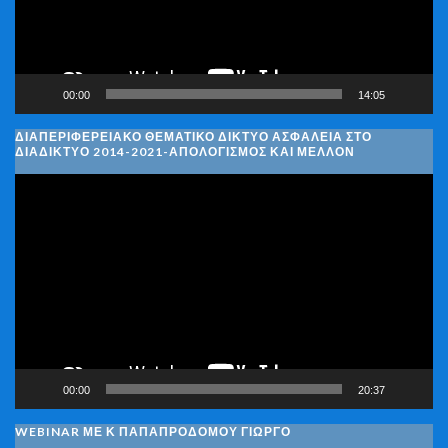
00:00
14:05
ΔΙΑΠΕΡΙΦΕΡΕΙΑΚΌ ΘΕΜΑΤΙΚΌ ΔΊΚΤΥΟ ΑΣΦΆΛΕΙΑ ΣΤΟ
ΔΙΑΔΊΚΤΥΟ 2014-2021-ΑΠΟΛΟΓΙΣΜΌΣ ΚΑΙ ΜΈΛΛΟΝ
Πρόγραμμα
Αναπαραγωγής
Βίντεο
00:00
20:37
WEBINAR ΜΕ Κ ΠΑΠΑΠΡΟΔΌΜΟΥ ΓΙΏΡΓΟ