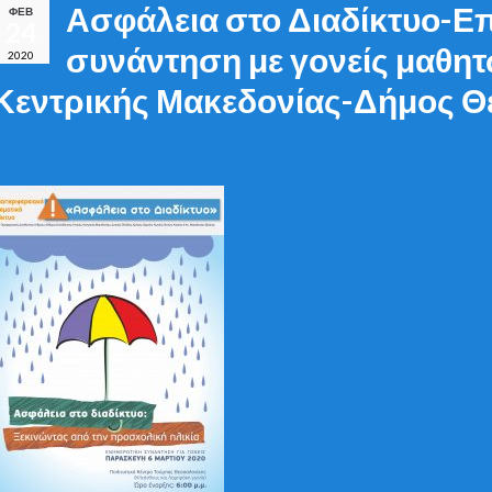
Ασφάλεια στο Διαδίκτυο-Ε
ΦΕΒ
24
συνάντηση με γονείς μαθη
2020
Κεντρικής Μακεδονίας-Δήμος 