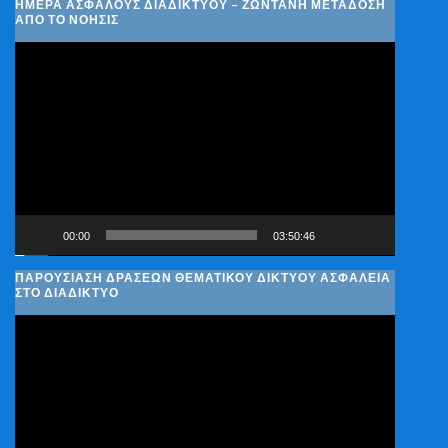
ΗΜΈΡΑ ΑΣΦΑΛΟΎΣ ΔΙΑΔΙΚΤΎΟΥ – ΖΩΝΤΑΝΉ ΜΕΤΆΔΟΣΗ
ΑΠΌ ΤΟ ΝΟΗΣΙΣ
Πρόγραμμα
Αναπαραγωγής
Βίντεο
00:00
03:50:46
ΠΑΡΟΥΣΊΑΣΗ ΔΡΆΣΕΩΝ ΘΕΜΑΤΙΚΟΎ ΔΙΚΤΎΟΥ ΑΣΦΆΛΕΙΑ
ΣΤΟ ΔΙΑΔΊΚΤΥΟ
Πρόγραμμα
Αναπαραγωγής
Βίντεο