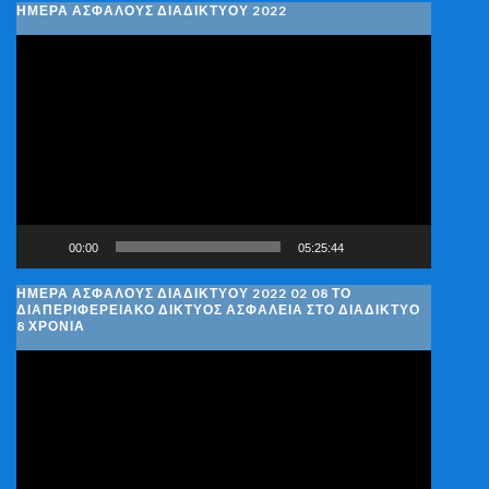
ΗΜΕΡΑ ΑΣΦΑΛΟΥΣ ΔΙΑΔΙΚΤΥΟΥ 2022
Πρόγραμμα
Αναπαραγωγής
Βίντεο
00:00
05:25:44
ΗΜΈΡΑ ΑΣΦΑΛΟΎΣ ΔΙΑΔΙΚΤΎΟΥ 2022 02 08 ΤΟ
ΔΙΑΠΕΡΙΦΕΡΕΙΑΚΌ ΔΊΚΤΥΟΣ ΑΣΦΆΛΕΙΑ ΣΤΟ ΔΙΑΔΊΚΤΥΟ
8 ΧΡΌΝΙΑ
Πρόγραμμα
Αναπαραγωγής
Βίντεο