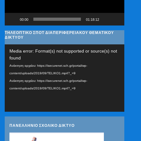
00:00
01:18:12
ΤΗΛΕΟΠΤΙΚΟ ΣΠΟΤ ΔΙΑΠΕΡΙΦΕΡΕΙΑΚΟΥ ΘΕΜΑΤΙΚΟΥ
ΔΙΚΤΥΟΥ
Πρόγραμμα
Media error: Format(s) not supported or source(s) not
Αναπαραγωγής
found
Βίντεο
Ανάκτηση αρχείου: https://isecurenet.sch.gr/portal/wp-
content/uploads/2019/09/TELIKO1.mp4?_=9
Ανάκτηση αρχείου: https://isecurenet.sch.gr/portal/wp-
content/uploads/2019/09/TELIKO1.mp4?_=9
ΠΑΝΕΛΛΗΝΙΟ ΣΧΟΛΙΚΟ ΔΙΚΤΥΟ