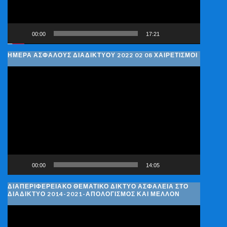
00:00
17:21
ΗΜΈΡΑ ΑΣΦΑΛΟΎΣ ΔΙΑΔΙΚΤΎΟΥ 2022 02 08 ΧΑΙΡΕΤΙΣΜΟΊ
Πρόγραμμα
Αναπαραγωγής
Βίντεο
00:00
14:05
ΔΙΑΠΕΡΙΦΕΡΕΙΑΚΌ ΘΕΜΑΤΙΚΌ ΔΊΚΤΥΟ ΑΣΦΆΛΕΙΑ ΣΤΟ
ΔΙΑΔΊΚΤΥΟ 2014-2021-ΑΠΟΛΟΓΙΣΜΌΣ ΚΑΙ ΜΈΛΛΟΝ
Πρόγραμμα
Αναπαραγωγής