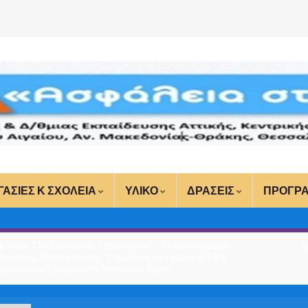
ΓΑΣΙΕΣ Κ ΣΧΟΛΕΙΑ
ΥΛΙΚΟ
ΔΡΑΣΕΙΣ
ΠΡΟΓΡ
Save The Day! Safer Intrnet Day!!!-8ο Νηπιαγωγείο
Ε
εάπολης Θεσσαλονίκης-Υπεύθυνη νηπιαγωγός Έφη
αραλάικου-Πρεσβευτής Μποταΐτη Αρετή