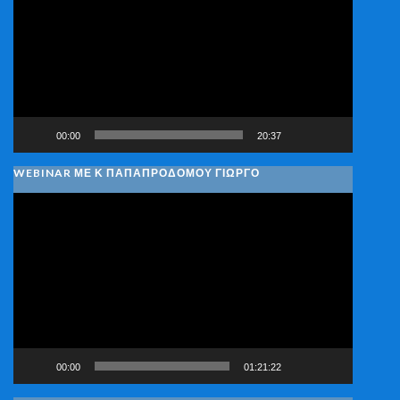
Βίντεο
00:00
20:37
WEBINAR ΜΕ Κ ΠΑΠΑΠΡΟΔΌΜΟΥ ΓΙΏΡΓΟ
Πρόγραμμα
Αναπαραγωγής
Βίντεο
00:00
01:21:22