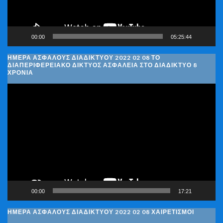
00:00
05:25:44
ΗΜΈΡΑ ΑΣΦΑΛΟΎΣ ΔΙΑΔΙΚΤΎΟΥ 2022 02 08 ΤΟ
ΔΙΑΠΕΡΙΦΕΡΕΙΑΚΌ ΔΊΚΤΥΟΣ ΑΣΦΆΛΕΙΑ ΣΤΟ ΔΙΑΔΊΚΤΥΟ 8
ΧΡΌΝΙΑ
Πρόγραμμα
Αναπαραγωγής
Βίντεο
00:00
17:21
ΗΜΈΡΑ ΑΣΦΑΛΟΎΣ ΔΙΑΔΙΚΤΎΟΥ 2022 02 08 ΧΑΙΡΕΤΙΣΜΟΊ