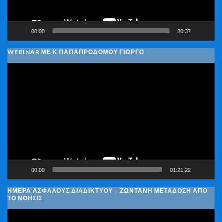
00:00
20:37
WEBINAR ΜΕ Κ ΠΑΠΑΠΡΟΔΌΜΟΥ ΓΙΏΡΓΟ
Πρόγραμμα
Αναπαραγωγής
Βίντεο
00:00
01:21:22
ΗΜΈΡΑ ΑΣΦΑΛΟΎΣ ΔΙΑΔΙΚΤΎΟΥ – ΖΩΝΤΑΝΉ ΜΕΤΆΔΟΣΗ ΑΠΌ
ΤΟ ΝΟΗΣΙΣ
Πρόγραμμα