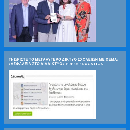
ΓΝΩΡΊΣΤΕ ΤΟ ΜΕΓΑΛΎΤΕΡΟ ΔΊΚΤΥΟ ΣΧΟΛΕΊΩΝ ΜΕ ΘΈΜΑ:
«ΑΣΦΆΛΕΙΑ ΣΤΟ ΔΙΑΔΊΚΤΥΟ»-FRESH EDUCATION