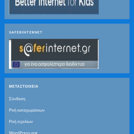
SAFERINTERNET
ΜΕΤΑΣΤΟΙΧΕΊΑ
Σύνδεση
Ροή καταχωρίσεων
Ροή σχολίων
WordPress.org