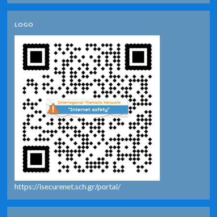
LOGO
https://isecurenet.sch.gr/portal/