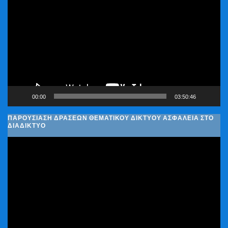
Αναπαραγωγής
Βίντεο
00:00
03:50:46
ΠΑΡΟΥΣΊΑΣΗ ΔΡΆΣΕΩΝ ΘΕΜΑΤΙΚΟΎ ΔΙΚΤΎΟΥ ΑΣΦΆΛΕΙΑ ΣΤΟ
ΔΙΑΔΊΚΤΥΟ
Πρόγραμμα
Αναπαραγωγής
Βίντεο