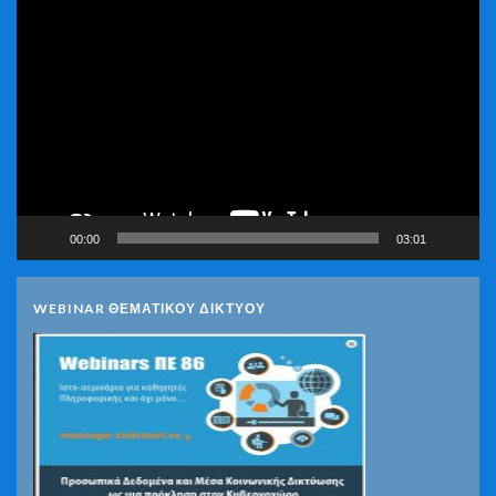
Πρόγραμμα
Αναπαραγωγής
Βίντεο
00:00
03:01
WEBINAR ΘΕΜΑΤΙΚΟΥ ΔΙΚΤΥΟΥ