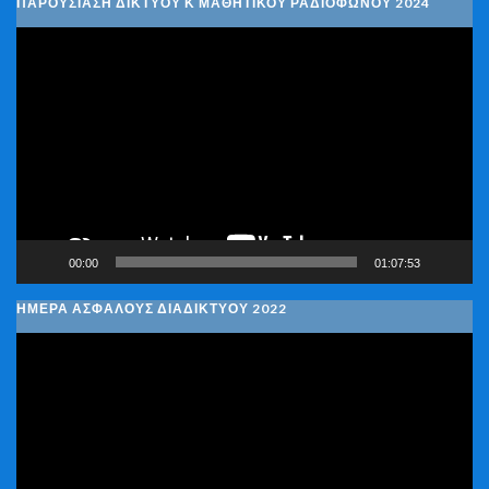
ΠΑΡΟΥΣΙΑΣΗ ΔΙΚΤΥΟΥ Κ ΜΑΘΗΤΙΚΟΥ ΡΑΔΙΟΦΩΝΟΥ 2024
Πρόγραμμα
Αναπαραγωγής
Βίντεο
00:00
01:07:53
ΗΜΕΡΑ ΑΣΦΑΛΟΥΣ ΔΙΑΔΙΚΤΥΟΥ 2022
Πρόγραμμα
Αναπαραγωγής
Βίντεο