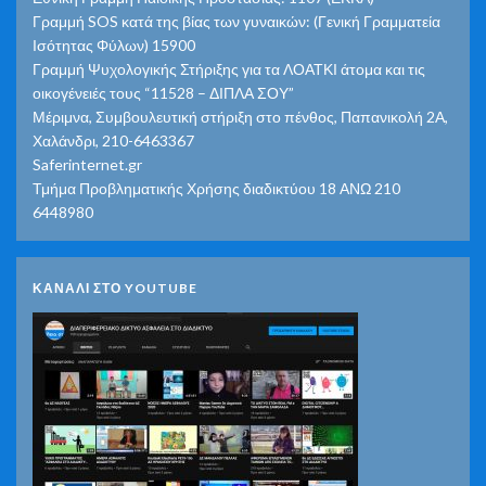
Γραμμή SOS κατά της βίας των γυναικών: (Γενική Γραμματεία
Ισότητας Φύλων) 15900
Γραμμή Ψυχολογικής Στήριξης για τα ΛΟΑΤΚΙ άτομα και τις
οικογένειές τους “11528 – ΔΙΠΛΑ ΣΟΥ”
Μέριμνα, Συμβουλευτική στήριξη στο πένθος, Παπανικολή 2Α,
Χαλάνδρι, 210-6463367
Saferinternet.gr
Τμήμα Προβληματικής Χρήσης διαδικτύου 18 ΑΝΩ 210
6448980
ΚΑΝΑΛΙ ΣΤΟ YOUTUBE