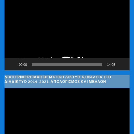
Πρόγραμμα
Αναπαραγωγής
Βίντεο
00:00
14:05
ΔΙΑΠΕΡΙΦΕΡΕΙΑΚΌ ΘΕΜΑΤΙΚΌ ΔΊΚΤΥΟ ΑΣΦΆΛΕΙΑ ΣΤΟ
ΔΙΑΔΊΚΤΥΟ 2014-2021-ΑΠΟΛΟΓΙΣΜΌΣ ΚΑΙ ΜΈΛΛΟΝ
Πρόγραμμα
Αναπαραγωγής
Βίντεο