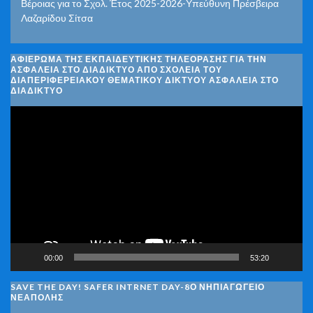
Βέροιας για το Σχολ. Έτος 2025-2026-Υπεύθυνη Πρέσβειρα
Λαζαρίδου Σίτσα
ΑΦΙΈΡΩΜΑ ΤΗΣ ΕΚΠΑΙΔΕΥΤΙΚΉΣ ΤΗΛΕΌΡΑΣΗΣ ΓΙΑ ΤΗΝ
ΑΣΦΆΛΕΙΑ ΣΤΟ ΔΙΑΔΊΚΤΥΟ ΑΠΌ ΣΧΟΛΕΊΑ ΤΟΥ
ΔΙΑΠΕΡΙΦΕΡΕΙΑΚΟΎ ΘΕΜΑΤΙΚΟΎ ΔΙΚΤΎΟΥ ΑΣΦΆΛΕΙΑ ΣΤΟ
ΔΙΑΔΊΚΤΥΟ
Πρόγραμμα
Αναπαραγωγής
Βίντεο
00:00
53:20
SAVE THE DAY! SAFER INTRNET DAY-8Ο ΝΗΠΙΑΓΩΓΕΙΟ
ΝΕΑΠΟΛΗΣ