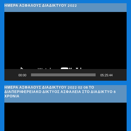
ΗΜΕΡΑ ΑΣΦΑΛΟΥΣ ΔΙΑΔΙΚΤΥΟΥ 2022
Πρόγραμμα
Αναπαραγωγής
Βίντεο
00:00
05:25:44
ΗΜΈΡΑ ΑΣΦΑΛΟΎΣ ΔΙΑΔΙΚΤΎΟΥ 2022 02 08 ΤΟ
ΔΙΑΠΕΡΙΦΕΡΕΙΑΚΌ ΔΊΚΤΥΟΣ ΑΣΦΆΛΕΙΑ ΣΤΟ ΔΙΑΔΊΚΤΥΟ 8
ΧΡΌΝΙΑ
Πρόγραμμα
Αναπαραγωγής
Βίντεο