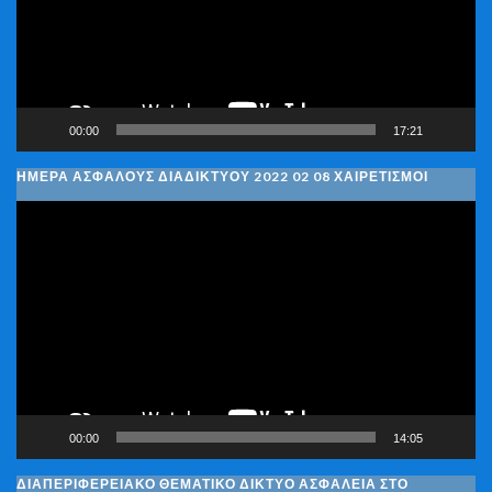
00:00
17:21
ΗΜΈΡΑ ΑΣΦΑΛΟΎΣ ΔΙΑΔΙΚΤΎΟΥ 2022 02 08 ΧΑΙΡΕΤΙΣΜΟΊ
Πρόγραμμα
Αναπαραγωγής
Βίντεο
00:00
14:05
ΔΙΑΠΕΡΙΦΕΡΕΙΑΚΌ ΘΕΜΑΤΙΚΌ ΔΊΚΤΥΟ ΑΣΦΆΛΕΙΑ ΣΤΟ