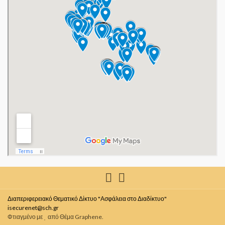
Διαπεριφερειακό Θεματικό Δίκτυο "Ασφάλεια στο Διαδίκτυο"
isecurenet@sch.gr
Φτιαγμένο με
από
Θέμα Graphene
.