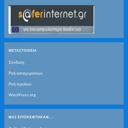
ΜΕΤΑΣΤΟΙΧΕΊΑ
Σύνδεση
Ροή καταχωρίσεων
Ροή σχολίων
WordPress.org
ΜΑΣ ΕΠΙΣΚΈΦΤΗΚΑΝ....