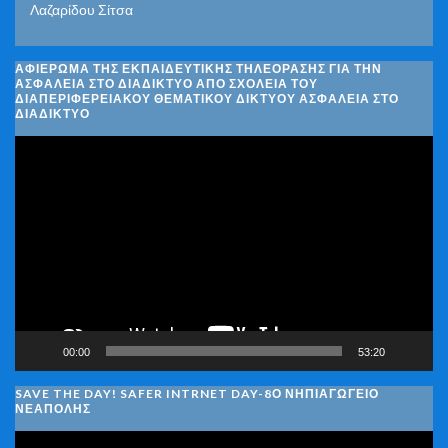
Λαζαρίδου Σίτσα
ΑΦΙΈΡΩΜΑ ΤΗΣ ΕΚΠΑΙΔΕΥΤΙΚΉΣ ΤΗΛΕΌΡΑΣΗΣ ΓΙΑ ΤΗΝ
ΑΣΦΆΛΕΙΑ ΣΤΟ ΔΙΑΔΊΚΤΥΟ ΑΠΌ ΣΧΟΛΕΊΑ ΤΟΥ
ΔΙΑΠΕΡΙΦΕΡΕΙΑΚΟΎ ΘΕΜΑΤΙΚΟΎ ΔΙΚΤΎΟΥ ΑΣΦΆΛΕΙΑ ΣΤΟ
ΔΙΑΔΊΚΤΥΟ
Πρόγραμμα
Αναπαραγωγής
Βίντεο
00:00
53:20
SAVE THE DAY! SAFER INTRNET DAY-8Ο ΝΗΠΙΑΓΩΓΕΙΟ
ΝΕΑΠΟΛΗΣ
Πρόγραμμα