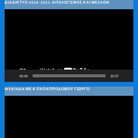
ΔΙΑΔΊΚΤΥΟ 2014-2021-ΑΠΟΛΟΓΙΣΜΌΣ ΚΑΙ ΜΈΛΛΟΝ
Πρόγραμμα
Αναπαραγωγής
Βίντεο
00:00
20:37
WEBINAR ΜΕ Κ ΠΑΠΑΠΡΟΔΌΜΟΥ ΓΙΏΡΓΟ
Πρόγραμμα
Αναπαραγωγής
Βίντεο