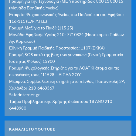
Γραμμή για την Τεχνολογία «ΜΕ Υποστηρίζω»: 800 11 800 15
(Μονάδα Εφηβικής Υγείας)
Εταιρεία Ψυχοκοινωνικής Υγείας του Παιδιού και του Εφήβου:
116-111 (Ε.Ψ.Υ.Π.Ε)
Γραμμή Μαζί για το Παιδί: (115 25)
Μονάδα Εφηβικής Υγείας 210- 7710824 (Νοσοκομείο Παίδων
Αγ. Κυριακού)
Εθνική Γραμμή Παιδικής Προστασίας: 1107 (ΕΚΚΑ)
Γραμμή SOS κατά της βίας των γυναικών: (Γενική Γραμματεία
Ισότητας Φύλων) 15900
Γραμμή Ψυχολογικής Στήριξης για τα ΛΟΑΤΚΙ άτομα και τις
οικογένειές τους “11528 – ΔΙΠΛΑ ΣΟΥ”
Μέριμνα, Συμβουλευτική στήριξη στο πένθος, Παπανικολή 2Α,
Χαλάνδρι, 210-6463367
Saferinternet.gr
Τμήμα Προβληματικής Χρήσης διαδικτύου 18 ΑΝΩ 210
6448980
ΚΑΝΑΛΙ ΣΤΟ YOUTUBE