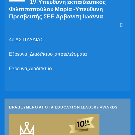
19-Υπεύθυνη εκπαιδευτικός
Φιλιπποπούλου Μαρία -Υπεύθυνη
Πρεσβευτής ΣΕΕ Αρβανίτη Ιωάννα
4ο ΔΣ ΠΥΛΑΙΑΣ
Ε?ρευνα _Διαδι?κτυο_αποτελε?σματα
Ε?ρευνα_Διαδι?κτυο
ΒΡΑΒΕΥΜΕΝΟ ΑΠΟ ΤΑ EDUCATION LEADERS AWARDS