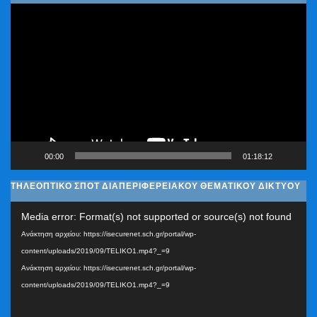
Πρόγραμμα
Αναπαραγωγής
Βίντεο
00:00
01:18:12
ΤΗΛΕΟΠΤΙΚΟ ΣΠΟΤ ΔΙΑΠΕΡΙΦΕΡΕΙΑΚΟΥ ΘΕΜΑΤΙΚΟΥ ΔΙΚΤΥΟΥ
Πρόγραμμα
Media error: Format(s) not supported or source(s) not found
Αναπαραγωγής
Ανάκτηση αρχείου: https://isecurenet.sch.gr/portal/wp-
Βίντεο
content/uploads/2019/09/TELIKO1.mp4?_=9
Ανάκτηση αρχείου: https://isecurenet.sch.gr/portal/wp-
content/uploads/2019/09/TELIKO1.mp4?_=9