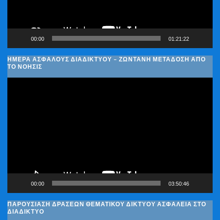
00:00
01:21:22
ΗΜΈΡΑ ΑΣΦΑΛΟΎΣ ΔΙΑΔΙΚΤΎΟΥ – ΖΩΝΤΑΝΉ ΜΕΤΆΔΟΣΗ ΑΠΌ
ΤΟ ΝΟΗΣΙΣ
Πρόγραμμα
Αναπαραγωγής
Βίντεο
00:00
03:50:46
ΠΑΡΟΥΣΊΑΣΗ ΔΡΆΣΕΩΝ ΘΕΜΑΤΙΚΟΎ ΔΙΚΤΎΟΥ ΑΣΦΆΛΕΙΑ ΣΤΟ
ΔΙΑΔΊΚΤΥΟ