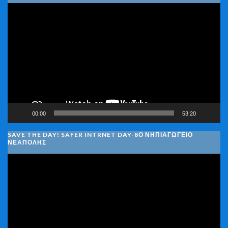
Πρόγραμμα
Αναπαραγωγής
Βίντεο
00:00
53:20
SAVE THE DAY! SAFER INTRNET DAY-8Ο ΝΗΠΙΑΓΩΓΕΙΟ
ΝΕΑΠΟΛΗΣ
Πρόγραμμα
Αναπαραγωγής
Βίντεο