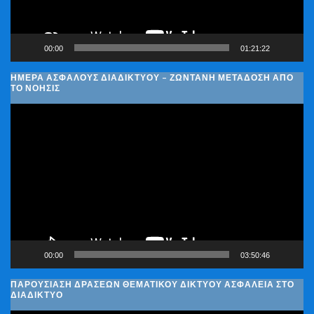
00:00
01:21:22
ΗΜΈΡΑ ΑΣΦΑΛΟΎΣ ΔΙΑΔΙΚΤΎΟΥ – ΖΩΝΤΑΝΉ ΜΕΤΆΔΟΣΗ ΑΠΌ
ΤΟ ΝΟΗΣΙΣ
Πρόγραμμα
Αναπαραγωγής
Βίντεο
00:00
03:50:46
ΠΑΡΟΥΣΊΑΣΗ ΔΡΆΣΕΩΝ ΘΕΜΑΤΙΚΟΎ ΔΙΚΤΎΟΥ ΑΣΦΆΛΕΙΑ ΣΤΟ
ΔΙΑΔΊΚΤΥΟ