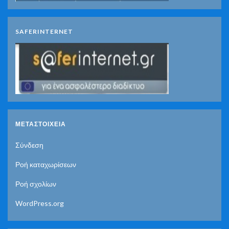
SAFERINTERNET
ΜΕΤΑΣΤΟΙΧΕΊΑ
Σύνδεση
Ροή καταχωρίσεων
Ροή σχολίων
WordPress.org