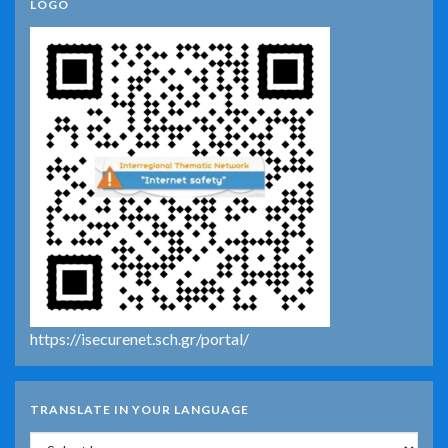
LOGO
https://isecurenet.sch.gr/portal/
TRANSLATE IN YOUR LANGUAGE