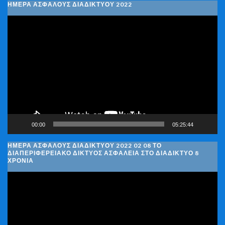
ΗΜΕΡΑ ΑΣΦΑΛΟΥΣ ΔΙΑΔΙΚΤΥΟΥ 2022
Πρόγραμμα
Αναπαραγωγής
Βίντεο
00:00
05:25:44
ΗΜΈΡΑ ΑΣΦΑΛΟΎΣ ΔΙΑΔΙΚΤΎΟΥ 2022 02 08 ΤΟ
ΔΙΑΠΕΡΙΦΕΡΕΙΑΚΌ ΔΊΚΤΥΟΣ ΑΣΦΆΛΕΙΑ ΣΤΟ ΔΙΑΔΊΚΤΥΟ 8
ΧΡΌΝΙΑ
Πρόγραμμα
Αναπαραγωγής
Βίντεο