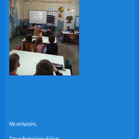
Με εκτίμηση,
Σπυριδοπούλου Ελένη