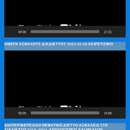
00:00
17:21
ΗΜΈΡΑ ΑΣΦΑΛΟΎΣ ΔΙΑΔΙΚΤΎΟΥ 2022 02 08 ΧΑΙΡΕΤΙΣΜΟΊ
Πρόγραμμα
Αναπαραγωγής
Βίντεο
00:00
14:05
ΔΙΑΠΕΡΙΦΕΡΕΙΑΚΌ ΘΕΜΑΤΙΚΌ ΔΊΚΤΥΟ ΑΣΦΆΛΕΙΑ ΣΤΟ
ΔΙΑΔΊΚΤΥΟ 2014-2021-ΑΠΟΛΟΓΙΣΜΌΣ ΚΑΙ ΜΈΛΛΟΝ