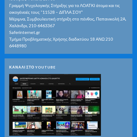
Γραμμή Ψυχολογικής Στήριξης για τα ΛΟΑΤΚΙ άτομα και τις
οικογένειές τους “11528 – ΔΙΠΛΑ ΣΟΥ”
Μέριμνα, Συμβουλευτική στήριξη στο πένθος, Παπανικολή 2Α,
Χαλάνδρι, 210-6463367
Saferinternet.gr
Τμήμα Προβληματικής Χρήσης διαδικτύου 18 ΑΝΩ 210
6448980
ΚΑΝΑΛΙ ΣΤΟ YOUTUBE