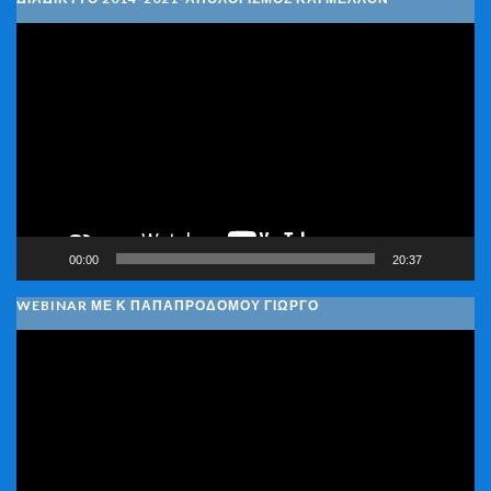
Πρόγραμμα
Αναπαραγωγής
Βίντεο
00:00
20:37
WEBINAR ΜΕ Κ ΠΑΠΑΠΡΟΔΌΜΟΥ ΓΙΏΡΓΟ
Πρόγραμμα
Αναπαραγωγής
Βίντεο