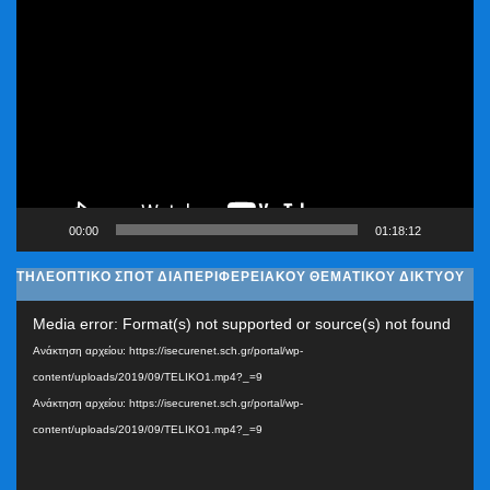
Πρόγραμμα
Αναπαραγωγής
Βίντεο
00:00
01:18:12
ΤΗΛΕΟΠΤΙΚΟ ΣΠΟΤ ΔΙΑΠΕΡΙΦΕΡΕΙΑΚΟΥ ΘΕΜΑΤΙΚΟΥ ΔΙΚΤΥΟΥ
Πρόγραμμα
Media error: Format(s) not supported or source(s) not found
Αναπαραγωγής
Ανάκτηση αρχείου: https://isecurenet.sch.gr/portal/wp-
Βίντεο
content/uploads/2019/09/TELIKO1.mp4?_=9
Ανάκτηση αρχείου: https://isecurenet.sch.gr/portal/wp-
content/uploads/2019/09/TELIKO1.mp4?_=9