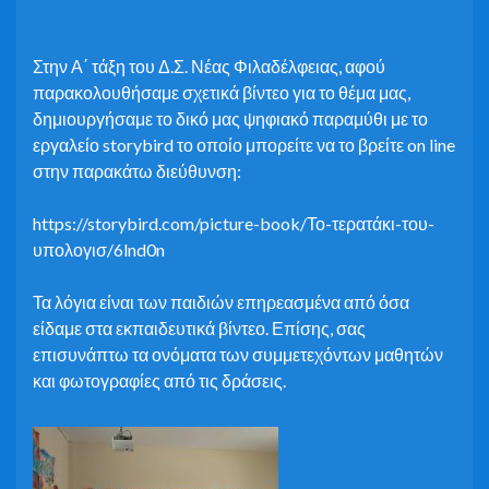
Στην Α΄ τάξη του Δ.Σ. Νέας Φιλαδέλφειας, αφού
παρακολουθήσαμε σχετικά βίντεο για το θέμα μας,
δημιουργήσαμε το δικό μας ψηφιακό παραμύθι με το
εργαλείο storybird το οποίο μπορείτε να το βρείτε on line
στην παρακάτω διεύθυνση:
https://storybird.com/picture-book/Το-τερατάκι-του-
υπολογισ/6lnd0n
Τα λόγια είναι των παιδιών επηρεασμένα από όσα
είδαμε στα εκπαιδευτικά βίντεο. Επίσης, σας
επισυνάπτω τα ονόματα των συμμετεχόντων μαθητών
και φωτογραφίες από τις δράσεις.