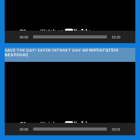
00:00
53:20
SAVE THE DAY! SAFER INTRNET DAY-8Ο ΝΗΠΙΑΓΩΓΕΙΟ
ΝΕΑΠΟΛΗΣ
Πρόγραμμα
Αναπαραγωγής
Βίντεο
00:00
03:01