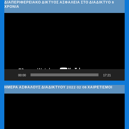
ΔΙΑΠΕΡΙΦΕΡΕΙΑΚΌ ΔΊΚΤΥΟΣ ΑΣΦΆΛΕΙΑ ΣΤΟ ΔΙΑΔΊΚΤΥΟ 8
ΧΡΌΝΙΑ
Πρόγραμμα
Αναπαραγωγής
Βίντεο
00:00
17:21
ΗΜΈΡΑ ΑΣΦΑΛΟΎΣ ΔΙΑΔΙΚΤΎΟΥ 2022 02 08 ΧΑΙΡΕΤΙΣΜΟΊ
Πρόγραμμα
Αναπαραγωγής
Βίντεο