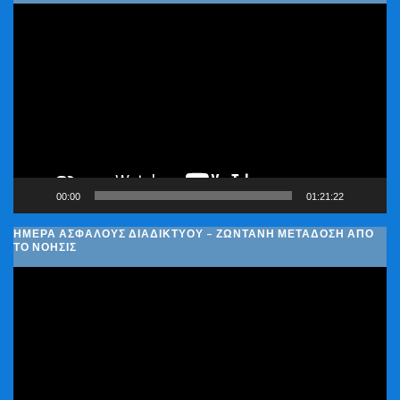
Πρόγραμμα
Αναπαραγωγής
Βίντεο
00:00
01:21:22
ΗΜΈΡΑ ΑΣΦΑΛΟΎΣ ΔΙΑΔΙΚΤΎΟΥ – ΖΩΝΤΑΝΉ ΜΕΤΆΔΟΣΗ ΑΠΌ
ΤΟ ΝΟΗΣΙΣ
Πρόγραμμα
Αναπαραγωγής
Βίντεο