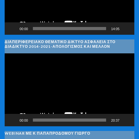
00:00
14:05
ΔΙΑΠΕΡΙΦΕΡΕΙΑΚΌ ΘΕΜΑΤΙΚΌ ΔΊΚΤΥΟ ΑΣΦΆΛΕΙΑ ΣΤΟ
ΔΙΑΔΊΚΤΥΟ 2014-2021-ΑΠΟΛΟΓΙΣΜΌΣ ΚΑΙ ΜΈΛΛΟΝ
Πρόγραμμα
Αναπαραγωγής
Βίντεο
00:00
20:37
WEBINAR ΜΕ Κ ΠΑΠΑΠΡΟΔΌΜΟΥ ΓΙΏΡΓΟ