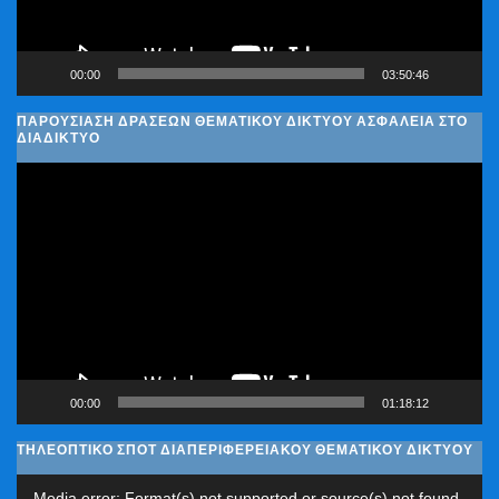
00:00
03:50:46
ΠΑΡΟΥΣΊΑΣΗ ΔΡΆΣΕΩΝ ΘΕΜΑΤΙΚΟΎ ΔΙΚΤΎΟΥ ΑΣΦΆΛΕΙΑ ΣΤΟ
ΔΙΑΔΊΚΤΥΟ
Πρόγραμμα
Αναπαραγωγής
Βίντεο
00:00
01:18:12
ΤΗΛΕΟΠΤΙΚΟ ΣΠΟΤ ΔΙΑΠΕΡΙΦΕΡΕΙΑΚΟΥ ΘΕΜΑΤΙΚΟΥ ΔΙΚΤΥΟΥ
Πρόγραμμα
Media error: Format(s) not supported or source(s) not found