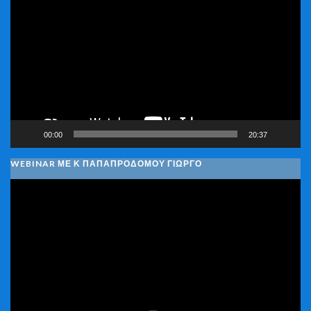
Αναπαραγωγής
Βίντεο
00:00
20:37
WEBINAR ΜΕ Κ ΠΑΠΑΠΡΟΔΌΜΟΥ ΓΙΏΡΓΟ
Πρόγραμμα
Αναπαραγωγής
Βίντεο