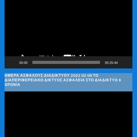
Αναπαραγωγής
Βίντεο
00:00
05:25:44
ΗΜΈΡΑ ΑΣΦΑΛΟΎΣ ΔΙΑΔΙΚΤΎΟΥ 2022 02 08 ΤΟ
ΔΙΑΠΕΡΙΦΕΡΕΙΑΚΌ ΔΊΚΤΥΟΣ ΑΣΦΆΛΕΙΑ ΣΤΟ ΔΙΑΔΊΚΤΥΟ 8
ΧΡΌΝΙΑ
Πρόγραμμα
Αναπαραγωγής
Βίντεο