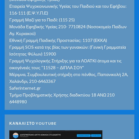
Εταιρεία Ψυχοκοινωνικής Υγείας του Παιδιού και του Εφήβου:
116-111 (Ε.Ψ.Υ.Π.Ε)
Γραμμή Μαζί για το Παιδί: (115 25)
Μονάδα Εφηβικής Υγείας 210- 7710824 (Νοσοκομείο Παίδων
Αγ. Κυριακού)
Εθνική Γραμμή Παιδικής Προστασίας: 1107 (ΕΚΚΑ)
Γραμμή SOS κατά της βίας των γυναικών: (Γενική Γραμματεία
Ισότητας Φύλων) 15900
Γραμμή Ψυχολογικής Στήριξης για τα ΛΟΑΤΚΙ άτομα και τις
οικογένειές τους “11528 – ΔΙΠΛΑ ΣΟΥ”
Μέριμνα, Συμβουλευτική στήριξη στο πένθος, Παπανικολή 2Α,
Χαλάνδρι, 210-6463367
Saferinternet.gr
Τμήμα Προβληματικής Χρήσης διαδικτύου 18 ΑΝΩ 210
6448980
ΚΑΝΑΛΙ ΣΤΟ YOUTUBE