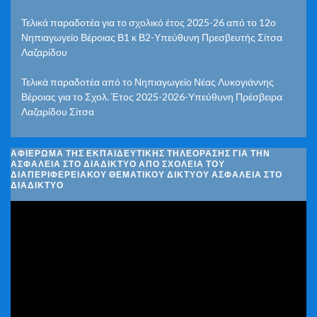
Τελικά παραδοτέα για το σχολικό έτος 2025-26 από το 12ο
Νηπιαγωγείο Βέροιας Β1 κ Β2-Υπεύθυνη Πρεσβευτής Σίτσα
Λαζαρίδου
Τελικά παραδοτέα από το Νηπιαγωγείο Νέας Λυκογιάννης
Βέροιας για το Σχολ. Έτος 2025-2026-Υπεύθυνη Πρέσβειρα
Λαζαρίδου Σίτσα
ΑΦΙΈΡΩΜΑ ΤΗΣ ΕΚΠΑΙΔΕΥΤΙΚΉΣ ΤΗΛΕΌΡΑΣΗΣ ΓΙΑ ΤΗΝ
ΑΣΦΆΛΕΙΑ ΣΤΟ ΔΙΑΔΊΚΤΥΟ ΑΠΌ ΣΧΟΛΕΊΑ ΤΟΥ
ΔΙΑΠΕΡΙΦΕΡΕΙΑΚΟΎ ΘΕΜΑΤΙΚΟΎ ΔΙΚΤΎΟΥ ΑΣΦΆΛΕΙΑ ΣΤΟ
ΔΙΑΔΊΚΤΥΟ
Πρόγραμμα
Αναπαραγωγής
Βίντεο