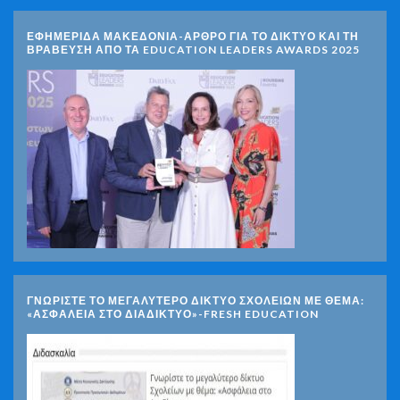
ΕΦΗΜΕΡΙΔΑ ΜΑΚΕΔΟΝΙΑ-ΑΡΘΡΟ ΓΙΑ ΤΟ ΔΙΚΤΥΟ ΚΑΙ ΤΗ
ΒΡΑΒΕΥΣΗ ΑΠΟ ΤΑ EDUCATION LEADERS AWARDS 2025
ΓΝΩΡΊΣΤΕ ΤΟ ΜΕΓΑΛΎΤΕΡΟ ΔΊΚΤΥΟ ΣΧΟΛΕΊΩΝ ΜΕ ΘΈΜΑ:
«ΑΣΦΆΛΕΙΑ ΣΤΟ ΔΙΑΔΊΚΤΥΟ»-FRESH EDUCATION