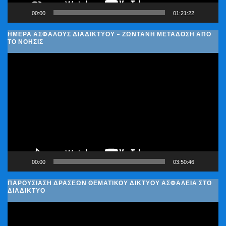
00:00
01:21:22
ΗΜΈΡΑ ΑΣΦΑΛΟΎΣ ΔΙΑΔΙΚΤΎΟΥ – ΖΩΝΤΑΝΉ ΜΕΤΆΔΟΣΗ ΑΠΌ
ΤΟ ΝΟΗΣΙΣ
Πρόγραμμα
Αναπαραγωγής
Βίντεο
00:00
03:50:46
ΠΑΡΟΥΣΊΑΣΗ ΔΡΆΣΕΩΝ ΘΕΜΑΤΙΚΟΎ ΔΙΚΤΎΟΥ ΑΣΦΆΛΕΙΑ ΣΤΟ
ΔΙΑΔΊΚΤΥΟ
Πρόγραμμα
Αναπαραγωγής