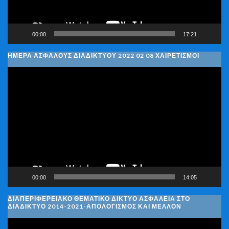
00:00
17:21
ΗΜΈΡΑ ΑΣΦΑΛΟΎΣ ΔΙΑΔΙΚΤΎΟΥ 2022 02 08 ΧΑΙΡΕΤΙΣΜΟΊ
Πρόγραμμα
Αναπαραγωγής
Βίντεο
00:00
14:05
ΔΙΑΠΕΡΙΦΕΡΕΙΑΚΌ ΘΕΜΑΤΙΚΌ ΔΊΚΤΥΟ ΑΣΦΆΛΕΙΑ ΣΤΟ
ΔΙΑΔΊΚΤΥΟ 2014-2021-ΑΠΟΛΟΓΙΣΜΌΣ ΚΑΙ ΜΈΛΛΟΝ
Πρόγραμμα