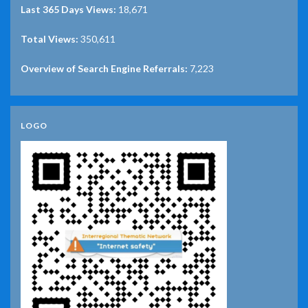
Last 365 Days Views:
18,671
Total Views:
350,611
Overview of Search Engine Referrals:
7,223
LOGO