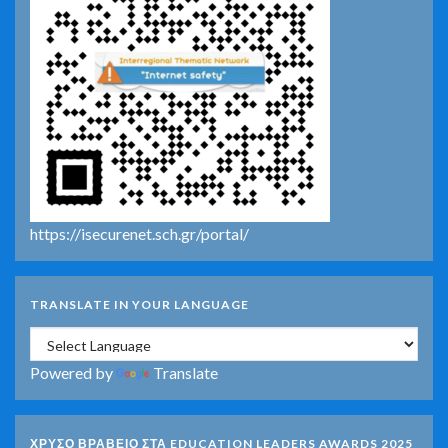
https://isecurenet.sch.gr/portal/
TRANSLATE IN YOUR LANGUAGE
Powered by
Translate
ΧΡΥΣΟ ΒΡΑΒΕΙΟ ΣΤΑ EDUCATION LEADERS AWARDS 2025