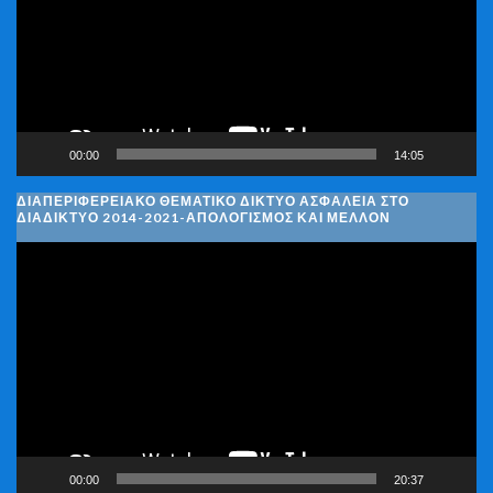
00:00
14:05
ΔΙΑΠΕΡΙΦΕΡΕΙΑΚΌ ΘΕΜΑΤΙΚΌ ΔΊΚΤΥΟ ΑΣΦΆΛΕΙΑ ΣΤΟ
ΔΙΑΔΊΚΤΥΟ 2014-2021-ΑΠΟΛΟΓΙΣΜΌΣ ΚΑΙ ΜΈΛΛΟΝ
Πρόγραμμα
Αναπαραγωγής
Βίντεο
00:00
20:37