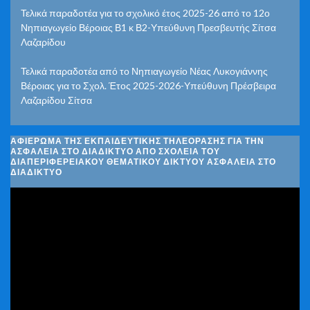
Τελικά παραδοτέα για το σχολικό έτος 2025-26 από το 12ο
Νηπιαγωγείο Βέροιας Β1 κ Β2-Υπεύθυνη Πρεσβευτής Σίτσα
Λαζαρίδου
Τελικά παραδοτέα από το Νηπιαγωγείο Νέας Λυκογιάννης
Βέροιας για το Σχολ. Έτος 2025-2026-Υπεύθυνη Πρέσβειρα
Λαζαρίδου Σίτσα
ΑΦΙΈΡΩΜΑ ΤΗΣ ΕΚΠΑΙΔΕΥΤΙΚΉΣ ΤΗΛΕΌΡΑΣΗΣ ΓΙΑ ΤΗΝ
ΑΣΦΆΛΕΙΑ ΣΤΟ ΔΙΑΔΊΚΤΥΟ ΑΠΌ ΣΧΟΛΕΊΑ ΤΟΥ
ΔΙΑΠΕΡΙΦΕΡΕΙΑΚΟΎ ΘΕΜΑΤΙΚΟΎ ΔΙΚΤΎΟΥ ΑΣΦΆΛΕΙΑ ΣΤΟ
ΔΙΑΔΊΚΤΥΟ
Πρόγραμμα
Αναπαραγωγής
Βίντεο