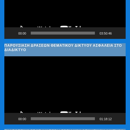
00:00
03:50:46
ΠΑΡΟΥΣΊΑΣΗ ΔΡΆΣΕΩΝ ΘΕΜΑΤΙΚΟΎ ΔΙΚΤΎΟΥ ΑΣΦΆΛΕΙΑ ΣΤΟ
ΔΙΑΔΊΚΤΥΟ
Πρόγραμμα
Αναπαραγωγής
Βίντεο
00:00
01:18:12