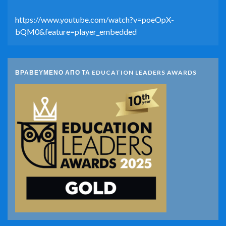
https://www.youtube.com/watch?v=poeOpX-
bQM0&feature=player_embedded
ΒΡΑΒΕΥΜΕΝΟ ΑΠΟ ΤΑ EDUCATION LEADERS AWARDS