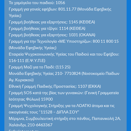
Το χαμόγελο του παιδιού: 1056
Γραμμή για γονείς εφήβων: 801.11.77 (Μονάδα Εφηβικής
Υγείας)
Γραμμή βοήθειας για εξαρτήσεις: 1145 (ΚΕΘΕΑ)
Γραμμή βοήθειας για τζόγο: 1114 (ΚΕΘΕΑ)
Γραμμή βοήθειας για εξαρτήσεις: 1031 (ΟΚΑΝΑ)
Γραμμή για την Τεχνολογία «ΜΕ Υποστηρίζω»: 800 11 800 15
(Μονάδα Εφηβικής Υγείας)
Εταιρεία Ψυχοκοινωνικής Υγείας του Παιδιού και του Εφήβου:
116-111 (Ε.Ψ.Υ.Π.Ε)
Γραμμή Μαζί για το Παιδί: (115 25)
Μονάδα Εφηβικής Υγείας 210- 7710824 (Νοσοκομείο Παίδων
Αγ. Κυριακού)
Εθνική Γραμμή Παιδικής Προστασίας: 1107 (ΕΚΚΑ)
Γραμμή SOS κατά της βίας των γυναικών: (Γενική Γραμματεία
Ισότητας Φύλων) 15900
Γραμμή Ψυχολογικής Στήριξης για τα ΛΟΑΤΚΙ άτομα και τις
οικογένειές τους “11528 – ΔΙΠΛΑ ΣΟΥ”
Μέριμνα, Συμβουλευτική στήριξη στο πένθος, Παπανικολή 2Α,
Χαλάνδρι, 210-6463367