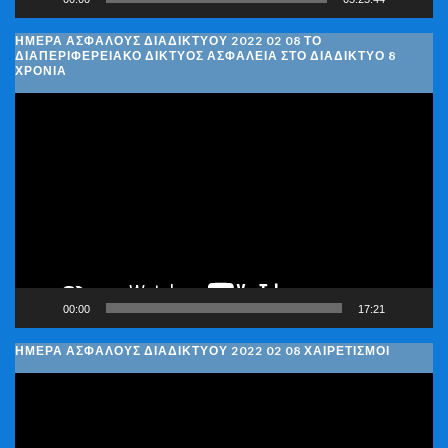
ΗΜΈΡΑ ΑΣΦΑΛΟΎΣ ΔΙΑΔΙΚΤΎΟΥ 2022 02 08 ΤΟ
ΔΙΑΠΕΡΙΦΕΡΕΙΑΚΌ ΔΊΚΤΥΟΣ ΑΣΦΆΛΕΙΑ ΣΤΟ ΔΙΑΔΊΚΤΥΟ 8
ΧΡΌΝΙΑ
Πρόγραμμα
Αναπαραγωγής
Βίντεο
00:00
17:21
ΗΜΈΡΑ ΑΣΦΑΛΟΎΣ ΔΙΑΔΙΚΤΎΟΥ 2022 02 08 ΧΑΙΡΕΤΙΣΜΟΊ
Πρόγραμμα
Αναπαραγωγής
Βίντεο