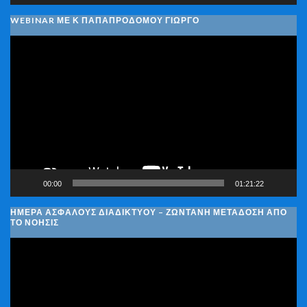
WEBINAR ΜΕ Κ ΠΑΠΑΠΡΟΔΌΜΟΥ ΓΙΏΡΓΟ
Πρόγραμμα
Αναπαραγωγής
Βίντεο
00:00
01:21:22
ΗΜΈΡΑ ΑΣΦΑΛΟΎΣ ΔΙΑΔΙΚΤΎΟΥ – ΖΩΝΤΑΝΉ ΜΕΤΆΔΟΣΗ ΑΠΌ
ΤΟ ΝΟΗΣΙΣ
Πρόγραμμα
Αναπαραγωγής
Βίντεο