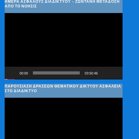
ΗΜΈΡΑ ΑΣΦΑΛΟΎΣ ΔΙΑΔΙΚΤΎΟΥ – ΖΩΝΤΑΝΉ ΜΕΤΆΔΟΣΗ
ΑΠΌ ΤΟ ΝΟΗΣΙΣ
Πρόγραμμα
Αναπαραγωγής
Βίντεο
00:00
03:50:46
ΠΑΡΟΥΣΊΑΣΗ ΔΡΆΣΕΩΝ ΘΕΜΑΤΙΚΟΎ ΔΙΚΤΎΟΥ ΑΣΦΆΛΕΙΑ
ΣΤΟ ΔΙΑΔΊΚΤΥΟ
Πρόγραμμα
Αναπαραγωγής
Βίντεο