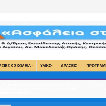
ΑΣΙΕΣ Κ ΣΧΟΛΕΙΑ
ΥΛΙΚΟ
ΔΡΑΣΕΙΣ
ΠΡΟΓΡΑΜ
Τελικά παραδοτέα για το σχολικό έτος 2017-18 από το
Τελικά 
0ο ΔΣ Ευόσμου θεσσαλονίκης-Συντονίστρια Σχολική
ύμβουλος Κέκια Μέλλω