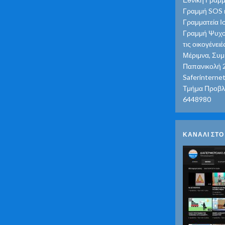
Γραμμή SOS κ
Γραμματεία Ι
Γραμμή Ψυχολ
τις οικογένε
Μέριμνα, Συμ
Παπανικολή 2
Saferinternet
Τμήμα Προβλ
6448980
ΚΑΝΑΛΙ ΣΤ