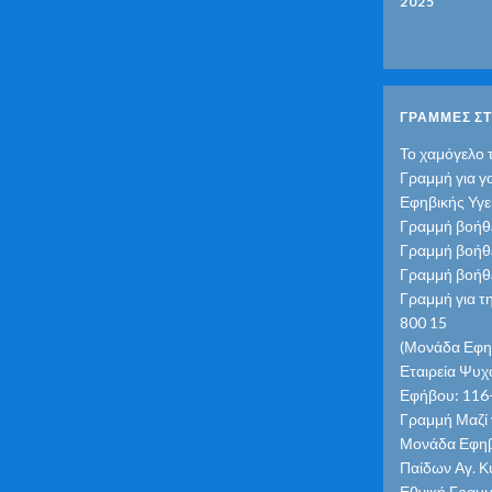
2025
ΓΡΑΜΜΕΣ ΣΤ
Το χαμόγελο 
Γραμμή για γ
Εφηβικής Υγε
Γραμμή βοήθε
Γραμμή βοήθε
Γραμμή βοήθε
Γραμμή για τ
800 15
(Μονάδα Εφηβ
Εταιρεία Ψυχο
Εφήβου: 116-
Γραμμή Μαζί γ
Μονάδα Εφηβι
Παίδων Αγ. Κ
Εθνική Γραμμ