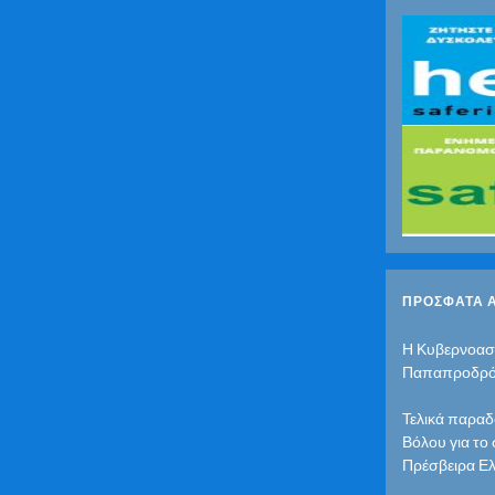
ΠΡΌΣΦΑΤΑ 
Η Κυβερνοασ
Παπαπροδρ
Τελικά παραδ
Βόλου για το
Πρέσβειρα Ελ