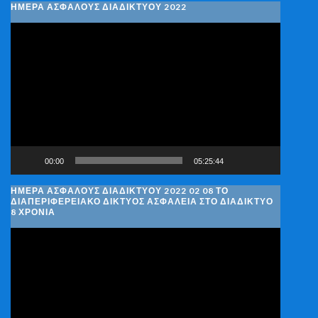
ΗΜΕΡΑ ΑΣΦΑΛΟΥΣ ΔΙΑΔΙΚΤΥΟΥ 2022
Πρόγραμμα
Αναπαραγωγής
Βίντεο
00:00
05:25:44
ΗΜΈΡΑ ΑΣΦΑΛΟΎΣ ΔΙΑΔΙΚΤΎΟΥ 2022 02 08 ΤΟ
ΔΙΑΠΕΡΙΦΕΡΕΙΑΚΌ ΔΊΚΤΥΟΣ ΑΣΦΆΛΕΙΑ ΣΤΟ ΔΙΑΔΊΚΤΥΟ
8 ΧΡΌΝΙΑ
Πρόγραμμα
Αναπαραγωγής
Βίντεο