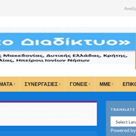
Search 
ΜΑΤΑ
ΣΥΝΕΡΓΑΣΙΕΣ
ΓΟΝΕΙΣ
ΜΜΕ
ΕΠΙΚ
παραδοτέα για το σχολικό έτος 2017-18 από το 1ο
TRANSLATE
ΔΣ Ευόσμου θεσσαλονίκης-Συντονίστρια Σχολική
Σύμβουλος Κέκια Μέλλω
Powered b