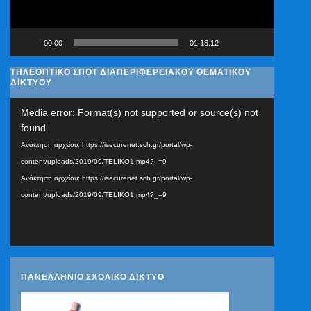
00:00
01:18:12
ΤΗΛΕΟΠΤΙΚΟ ΣΠΟΤ ΔΙΑΠΕΡΙΦΕΡΕΙΑΚΟΥ ΘΕΜΑΤΙΚΟΥ
ΔΙΚΤΥΟΥ
Πρόγραμμα
Media error: Format(s) not supported or source(s) not
Αναπαραγωγής
found
Βίντεο
Ανάκτηση αρχείου: https://isecurenet.sch.gr/portal/wp-
content/uploads/2019/09/TELIKO1.mp4?_=9
Ανάκτηση αρχείου: https://isecurenet.sch.gr/portal/wp-
content/uploads/2019/09/TELIKO1.mp4?_=9
ΠΑΝΕΛΛΗΝΙΟ ΣΧΟΛΙΚΟ ΔΙΚΤΥΟ