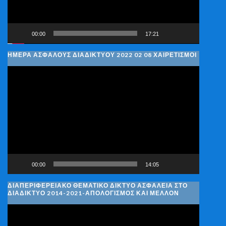
00:00
17:21
ΗΜΈΡΑ ΑΣΦΑΛΟΎΣ ΔΙΑΔΙΚΤΎΟΥ 2022 02 08 ΧΑΙΡΕΤΙΣΜΟΊ
Πρόγραμμα
Αναπαραγωγής
Βίντεο
00:00
14:05
ΔΙΑΠΕΡΙΦΕΡΕΙΑΚΌ ΘΕΜΑΤΙΚΌ ΔΊΚΤΥΟ ΑΣΦΆΛΕΙΑ ΣΤΟ
ΔΙΑΔΊΚΤΥΟ 2014-2021-ΑΠΟΛΟΓΙΣΜΌΣ ΚΑΙ ΜΈΛΛΟΝ
Πρόγραμμα
Αναπαραγωγής