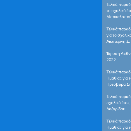
Τελικά παραδ
το σχολικό έ
Μπακαλοπού
Τελικά παρα
για το σχολι
Αικατερίνη Σ
Ίδρυση Διεθν
2029
Τελικά παραδ
Ημαθίας για 
Πρέσβειρα Σί
Τελικά παραδ
σχολικό έτος
Λαζαρίδου
Τελικά παραδ
Ημαθίας για 