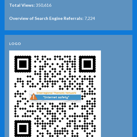
Total Views:
350,616
Overview of Search Engine Referrals:
7,224
LOGO