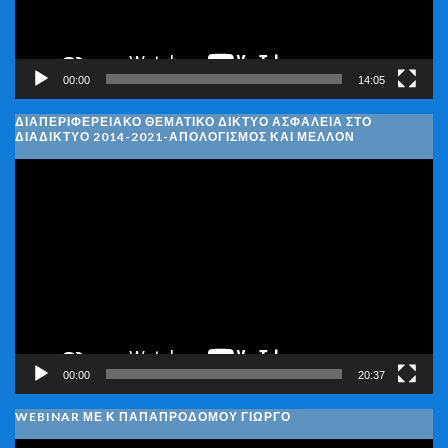
00:00
14:05
ΔΙΑΠΕΡΙΦΕΡΕΙΑΚΌ ΘΕΜΑΤΙΚΌ ΔΊΚΤΥΟ ΑΣΦΆΛΕΙΑ ΣΤΟ
ΔΙΑΔΊΚΤΥΟ 2014-2021-ΑΠΟΛΟΓΙΣΜΌΣ ΚΑΙ ΜΈΛΛΟΝ
Πρόγραμμα
Αναπαραγωγής
Βίντεο
00:00
20:37
WEBINAR ΜΕ Κ ΠΑΠΑΠΡΟΔΌΜΟΥ ΓΙΏΡΓΟ