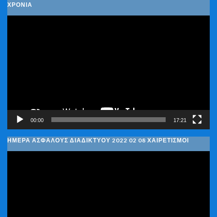
ΧΡΌΝΙΑ
Πρόγραμμα
Αναπαραγωγής
Βίντεο
00:00
17:21
ΗΜΈΡΑ ΑΣΦΑΛΟΎΣ ΔΙΑΔΙΚΤΎΟΥ 2022 02 08 ΧΑΙΡΕΤΙΣΜΟΊ
Πρόγραμμα
Αναπαραγωγής
Βίντεο