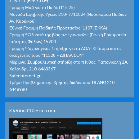
116-111 (Ε.Ψ.Υ.Π.Ε)
Γραμμή Μαζί για το Παιδί: (115 25)
Μονάδα Εφηβικής Υγείας 210- 7710824 (Νοσοκομείο Παίδων
Αγ. Κυριακού)
Εθνική Γραμμή Παιδικής Προστασίας: 1107 (ΕΚΚΑ)
Γραμμή SOS κατά της βίας των γυναικών: (Γενική Γραμματεία
Ισότητας Φύλων) 15900
Γραμμή Ψυχολογικής Στήριξης για τα ΛΟΑΤΚΙ άτομα και τις
οικογένειές τους “11528 – ΔΙΠΛΑ ΣΟΥ”
Μέριμνα, Συμβουλευτική στήριξη στο πένθος, Παπανικολή 2Α,
Χαλάνδρι, 210-6463367
Saferinternet.gr
Τμήμα Προβληματικής Χρήσης διαδικτύου 18 ΑΝΩ 210
6448980
ΚΑΝΑΛΙ ΣΤΟ YOUTUBE