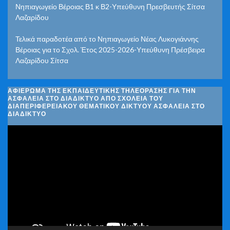
Νηπιαγωγείο Βέροιας Β1 κ Β2-Υπεύθυνη Πρεσβευτής Σίτσα
Λαζαρίδου
Τελικά παραδοτέα από το Νηπιαγωγείο Νέας Λυκογιάννης
Βέροιας για το Σχολ. Έτος 2025-2026-Υπεύθυνη Πρέσβειρα
Λαζαρίδου Σίτσα
ΑΦΙΈΡΩΜΑ ΤΗΣ ΕΚΠΑΙΔΕΥΤΙΚΉΣ ΤΗΛΕΌΡΑΣΗΣ ΓΙΑ ΤΗΝ
ΑΣΦΆΛΕΙΑ ΣΤΟ ΔΙΑΔΊΚΤΥΟ ΑΠΌ ΣΧΟΛΕΊΑ ΤΟΥ
ΔΙΑΠΕΡΙΦΕΡΕΙΑΚΟΎ ΘΕΜΑΤΙΚΟΎ ΔΙΚΤΎΟΥ ΑΣΦΆΛΕΙΑ ΣΤΟ
ΔΙΑΔΊΚΤΥΟ
Πρόγραμμα
Αναπαραγωγής
Βίντεο