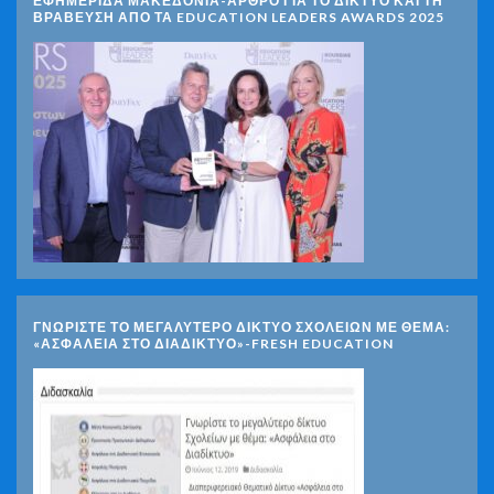
ΕΦΗΜΕΡΙΔΑ ΜΑΚΕΔΟΝΙΑ-ΑΡΘΡΟ ΓΙΑ ΤΟ ΔΙΚΤΥΟ ΚΑΙ ΤΗ
ΒΡΑΒΕΥΣΗ ΑΠΟ ΤΑ EDUCATION LEADERS AWARDS 2025
ΓΝΩΡΊΣΤΕ ΤΟ ΜΕΓΑΛΎΤΕΡΟ ΔΊΚΤΥΟ ΣΧΟΛΕΊΩΝ ΜΕ ΘΈΜΑ:
«ΑΣΦΆΛΕΙΑ ΣΤΟ ΔΙΑΔΊΚΤΥΟ»-FRESH EDUCATION