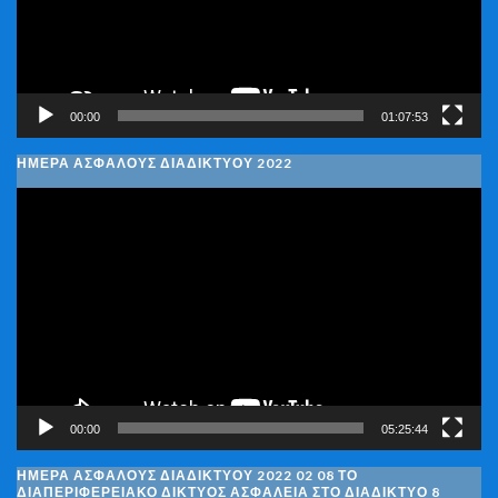
00:00
01:07:53
ΗΜΕΡΑ ΑΣΦΑΛΟΥΣ ΔΙΑΔΙΚΤΥΟΥ 2022
Πρόγραμμα
Αναπαραγωγής
Βίντεο
00:00
05:25:44
ΗΜΈΡΑ ΑΣΦΑΛΟΎΣ ΔΙΑΔΙΚΤΎΟΥ 2022 02 08 ΤΟ
ΔΙΑΠΕΡΙΦΕΡΕΙΑΚΌ ΔΊΚΤΥΟΣ ΑΣΦΆΛΕΙΑ ΣΤΟ ΔΙΑΔΊΚΤΥΟ 8