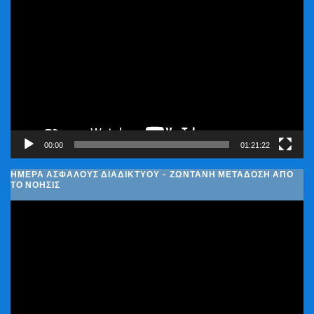
Πρόγραμμα
Αναπαραγωγής
Βίντεο
00:00
01:21:22
ΗΜΈΡΑ ΑΣΦΑΛΟΎΣ ΔΙΑΔΙΚΤΎΟΥ – ΖΩΝΤΑΝΉ ΜΕΤΆΔΟΣΗ ΑΠΌ
ΤΟ ΝΟΗΣΙΣ
Πρόγραμμα
Αναπαραγωγής
Βίντεο