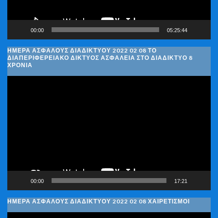
00:00
05:25:44
ΗΜΈΡΑ ΑΣΦΑΛΟΎΣ ΔΙΑΔΙΚΤΎΟΥ 2022 02 08 ΤΟ
ΔΙΑΠΕΡΙΦΕΡΕΙΑΚΌ ΔΊΚΤΥΟΣ ΑΣΦΆΛΕΙΑ ΣΤΟ ΔΙΑΔΊΚΤΥΟ 8
ΧΡΌΝΙΑ
Πρόγραμμα
Αναπαραγωγής
Βίντεο
00:00
17:21
ΗΜΈΡΑ ΑΣΦΑΛΟΎΣ ΔΙΑΔΙΚΤΎΟΥ 2022 02 08 ΧΑΙΡΕΤΙΣΜΟΊ
Πρόγραμμα