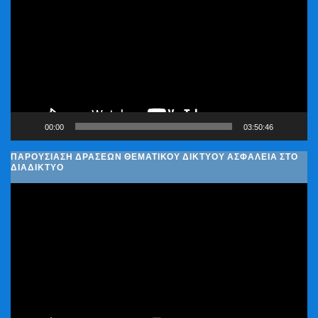
Βίντεο
00:00
03:50:46
ΠΑΡΟΥΣΊΑΣΗ ΔΡΆΣΕΩΝ ΘΕΜΑΤΙΚΟΎ ΔΙΚΤΎΟΥ ΑΣΦΆΛΕΙΑ ΣΤΟ
ΔΙΑΔΊΚΤΥΟ
Πρόγραμμα
Αναπαραγωγής
Βίντεο