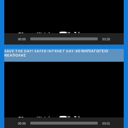
00:00
53:20
SAVE THE DAY! SAFER INTRNET DAY-8Ο ΝΗΠΙΑΓΩΓΕΙΟ
ΝΕΑΠΟΛΗΣ
Πρόγραμμα
Αναπαραγωγής
Βίντεο
00:00
03:01