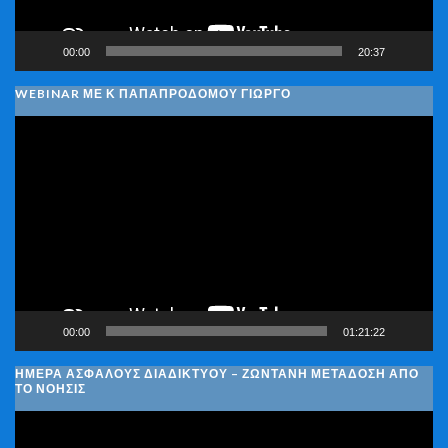
00:00
20:37
WEBINAR ΜΕ Κ ΠΑΠΑΠΡΟΔΌΜΟΥ ΓΙΏΡΓΟ
Πρόγραμμα
Αναπαραγωγής
Βίντεο
00:00
01:21:22
ΗΜΈΡΑ ΑΣΦΑΛΟΎΣ ΔΙΑΔΙΚΤΎΟΥ – ΖΩΝΤΑΝΉ ΜΕΤΆΔΟΣΗ ΑΠΌ
ΤΟ ΝΟΗΣΙΣ
Πρόγραμμα
Αναπαραγωγής