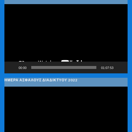
Πρόγραμμα
Αναπαραγωγής
Βίντεο
00:00
01:07:53
ΗΜΕΡΑ ΑΣΦΑΛΟΥΣ ΔΙΑΔΙΚΤΥΟΥ 2022
Πρόγραμμα
Αναπαραγωγής
Βίντεο