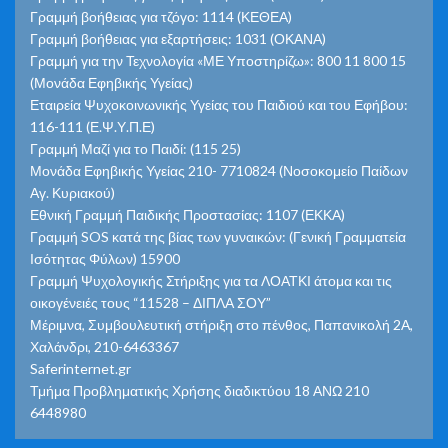
Γραμμή βοήθειας για τζόγο: 1114 (ΚΕΘΕΑ)
Γραμμή βοήθειας για εξαρτήσεις: 1031 (ΟΚΑΝΑ)
Γραμμή για την Τεχνολογία «ΜΕ Υποστηρίζω»: 800 11 800 15
(Μονάδα Εφηβικής Υγείας)
Εταιρεία Ψυχοκοινωνικής Υγείας του Παιδιού και του Εφήβου:
116-111 (Ε.Ψ.Υ.Π.Ε)
Γραμμή Μαζί για το Παιδί: (115 25)
Μονάδα Εφηβικής Υγείας 210- 7710824 (Νοσοκομείο Παίδων
Αγ. Κυριακού)
Εθνική Γραμμή Παιδικής Προστασίας: 1107 (ΕΚΚΑ)
Γραμμή SOS κατά της βίας των γυναικών: (Γενική Γραμματεία
Ισότητας Φύλων) 15900
Γραμμή Ψυχολογικής Στήριξης για τα ΛΟΑΤΚΙ άτομα και τις
οικογένειές τους “11528 – ΔΙΠΛΑ ΣΟΥ”
Μέριμνα, Συμβουλευτική στήριξη στο πένθος, Παπανικολή 2Α,
Χαλάνδρι, 210-6463367
Saferinternet.gr
Τμήμα Προβληματικής Χρήσης διαδικτύου 18 ΑΝΩ 210
6448980