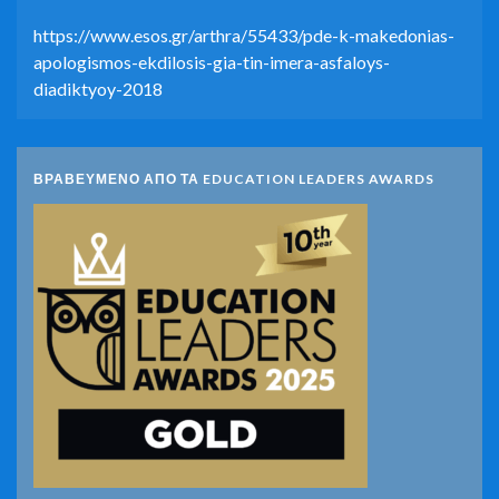
https://www.esos.gr/arthra/55433/pde-k-makedonias-
apologismos-ekdilosis-gia-tin-imera-asfaloys-
diadiktyoy-2018
ΒΡΑΒΕΥΜΕΝΟ ΑΠΟ ΤΑ EDUCATION LEADERS AWARDS