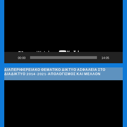
Αναπαραγωγής
Βίντεο
00:00
14:05
ΔΙΑΠΕΡΙΦΕΡΕΙΑΚΌ ΘΕΜΑΤΙΚΌ ΔΊΚΤΥΟ ΑΣΦΆΛΕΙΑ ΣΤΟ
ΔΙΑΔΊΚΤΥΟ 2014-2021-ΑΠΟΛΟΓΙΣΜΌΣ ΚΑΙ ΜΈΛΛΟΝ
Πρόγραμμα
Αναπαραγωγής
Βίντεο